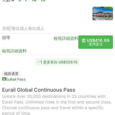
含税
|
每位成人
每位成人
頭等
檢視詳細資料
從 US$416.69
選擇選項
檢視詳細資料
1 更多來自 US$329.15
鐵路通票
EuRail Pass
Eurail Global Continuous Pass
Unlock over 30,000 destinations in 33 countries with
Eurail Pass. Unlimited rides in the first and second class.
Choose continuous pass and travel within a specific
period of time.