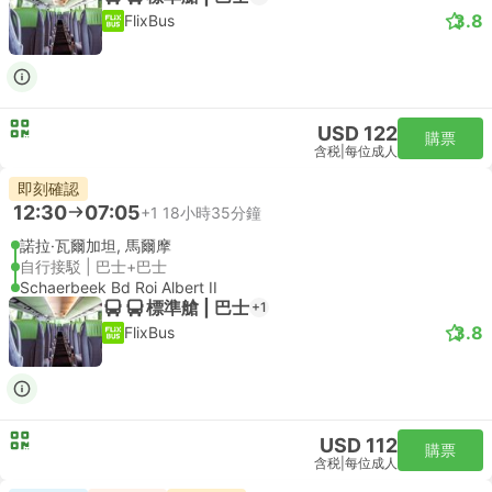
3.8
FlixBus
USD 122
購票
含税
|
每位成人
即刻確認
12:30
07:05
+1
18小時35分鐘
諾拉·瓦爾加坦, 馬爾摩
自行接駁 | 巴士+巴士
Schaerbeek Bd Roi Albert II
標準艙 | 巴士
+1
3.8
FlixBus
USD 112
購票
含税
|
每位成人