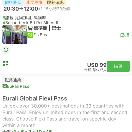
價格最低
速度最快
即刻確認
20:30
12:00
+1
15小時30分鐘
諾拉·瓦爾加坦, 馬爾摩
Schaerbeek Bd Roi Albert II
標準艙 | 巴士
3.8
FlixBus
USD 99
購票
含税
|
每位成人
鐵路通票
EuRail Pass
Eurail Global Flexi Pass
Unlock over 30,000+ destinations in 33 countries with
Eurail Pass. Enjoy unlimited rides in the first and second
class. Choose Flexi Pass and travel on specific day
within a month.
天數:
4 - 5 - 7 - 10 - 15