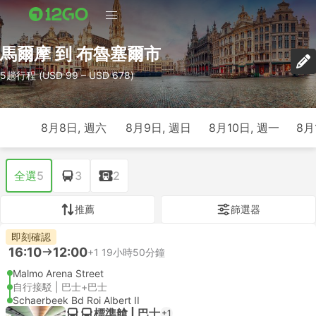
馬爾摩 到 布魯塞爾市
5趟行程 (USD 99 – USD 678)
8月8日, 週六
8月9日, 週日
8月10日, 週一
8月
全選
5
3
2
推薦
篩選器
即刻確認
16:10
12:00
+1
19小時50分鐘
Malmo Arena Street
自行接駁 | 巴士+巴士
Schaerbeek Bd Roi Albert II
標準艙 | 巴士
+1