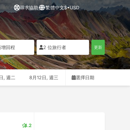
尋求協助
繁體中文
$•USD
新增回程
2 位旅行者
更新
日, 週二
8月12日, 週三
選擇日期
4.2