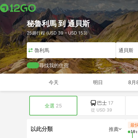
秘魯利馬 到 通貝斯
25趟行程 (USD 39 – USD 153)
秘魯利馬
通貝斯
尋找我的住宿
今天
明日
8月
巴士
17
全選
25
從 USD 39
最
以此分類
推薦
10: