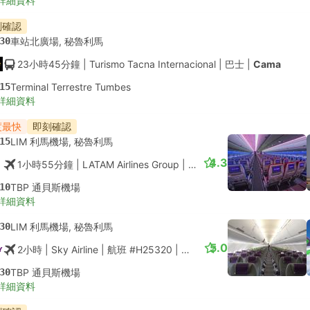
詳細資料
刻確認
30
車站北廣場, 秘魯利馬
23小時45分鐘
| Turismo Tacna Internacional
|
巴士
|
Cama
15
Terminal Terrestre Tumbes
詳細資料
度最快
即刻確認
15
LIM 利馬機場, 秘魯利馬
4.3
1小時55分鐘
| LATAM Airlines Group
|
航班 #LA2052
|
經濟艙
10
TBP 通貝斯機場
詳細資料
30
LIM 利馬機場, 秘魯利馬
5.0
2小時
| Sky Airline
|
航班 #H25320
|
經濟艙
30
TBP 通貝斯機場
詳細資料