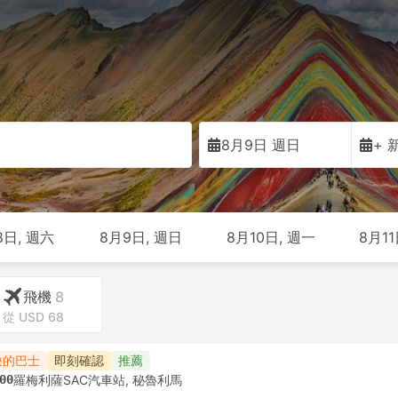
8月9日 週日
+ 
8日, 週六
8月9日, 週日
8月10日, 週一
8月11
飛機
8
從 USD 68
快的巴士
即刻確認
推薦
00
羅梅利薩SAC汽車站, 秘魯利馬