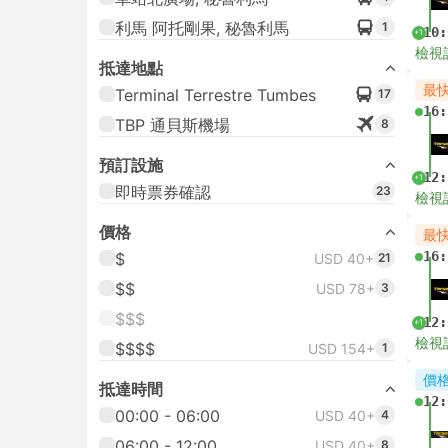
利馬 阿托剛果, 秘魯利馬
1
10:
+1
檢視
抵達地點
最
Terminal Terrestre Tumbes
17
16:
TBP 通貝斯機場
8
預訂設施
12:
+1
即時票券確認
23
檢視
價格
最
16:
$
USD 40+
21
$$
USD 78+
3
$$$
12:
+1
檢視
$$$$
USD 154+
1
價
抵達時間
12:
00:00 - 06:00
USD 40+
4
06:00 - 12:00
USD 40+
8