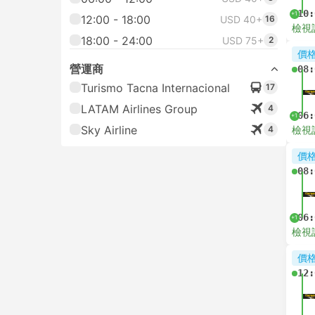
10:
+1
12:00 - 18:00
USD 40+
16
檢視
18:00 - 24:00
USD 75+
2
價
營運商
08:
Turismo Tacna Internacional
17
LATAM Airlines Group
4
06:
+1
Sky Airline
4
檢視
價
08:
06:
+1
檢視
價
12: