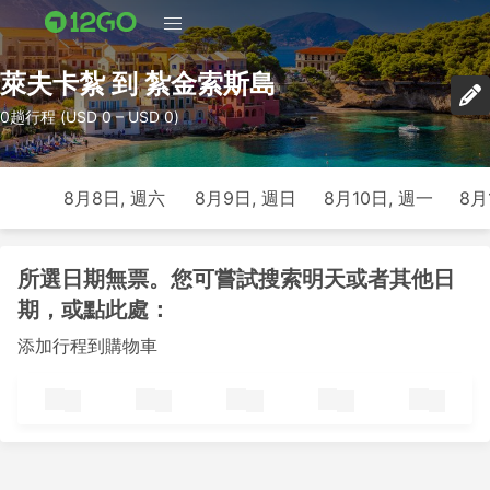
萊夫卡紮 到 紮金索斯島
0趟行程 (USD 0 – USD 0)
8月8日, 週六
8月9日, 週日
8月10日, 週一
8月
所選日期無票。您可嘗試搜索明天或者其他日
期，或點此處：
添加行程到購物車