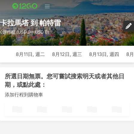
卡拉馬塔 到 帕特雷
0趟行程 (USD 0 – USD 0)
8月11日, 週二
8月12日, 週三
8月13日, 週四
8月
所選日期無票。您可嘗試搜索明天或者其他日
期，或點此處：
添加行程到購物車