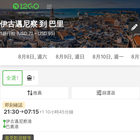
伊古邁尼察 到 巴里
1趟行程 (USD 71 – USD 95)
8月8日, 週六
8月9日, 週日
8月10日, 週一
8月
全選
1
1
推薦
篩選器
即刻確認
21:30
07:15
+1
10小時45分鐘
伊古邁尼察港
巴裏港
最受歡迎艙等