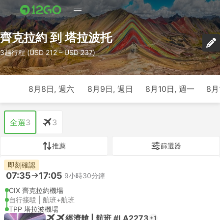
齊克拉約 到 塔拉波托
3趟行程 (USD 212 – USD 237)
8月8日, 週六
8月9日, 週日
8月10日, 週一
8月
全選
3
3
推薦
篩選器
即刻確認
07:35
17:05
9小時30分鐘
CIX 齊克拉約機場
自行接駁 | 航班+航班
TPP 塔拉波機場
經濟艙 | 航班 #LA2273
+1