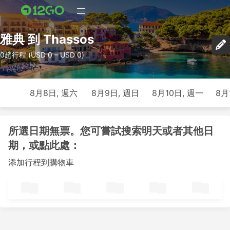
雅典 到 Thassos
0趟行程 (USD 0 – USD 0)
8月8日, 週六
8月9日, 週日
8月10日, 週一
8月
所選日期無票。您可嘗試搜索明天或者其他日
期，或點此處：
添加行程到購物車