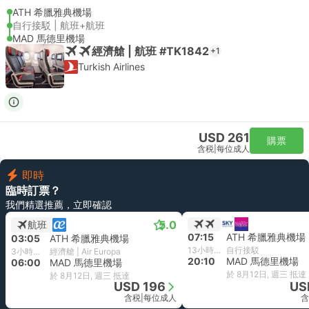
ATH 希臘雅典機場
自行接駁 | 航班+航班
MAD 馬德里機場
經濟艙 | 航班 #TK1842
+1
Turkish Airlines
USD 261
購票
含税
|
每位成人
即時
臨時訂票？
我們精選推薦，立即確認
5.0
航班
07:15
ATH 希臘雅典機場
03:05
ATH 希臘雅典機場
13小時55分鐘
自行接駁
3小時55分鐘
經濟艙 | Air Europa
20:10
MAD 馬德里機場
06:00
MAD 馬德里機場
於 8月12日, 週三 抵達
於 8月12日, 週三 抵達
USD 196
US
含税
|
每位成人
含