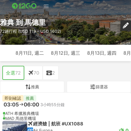
雅典 到 馬德里
72趟行程 (USD 119 – USD 1602)
8月11日, 週二
8月12日, 週三
8月13日, 週四
8月
全選
72
70
2
推薦
篩選器
即刻確認
推薦
03:05
06:00
3小時55分鐘
ATH 希臘雅典機場
MAD 馬德里機場
經濟艙 | 航班 #UX1088
5.0
Air Europa