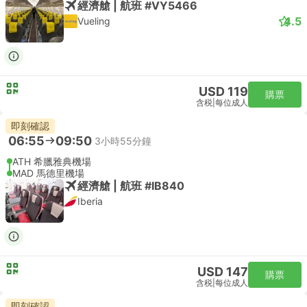
經濟艙 | 航班 #VY5466
4.5
Vueling
USD 119
購票
含税
|
每位成人
即刻確認
06:55
09:50
3小時55分鐘
ATH 希臘雅典機場
MAD 馬德里機場
經濟艙 | 航班 #IB840
Iberia
USD 147
購票
含税
|
每位成人
即刻確認