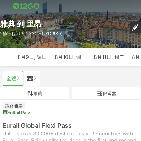
雅典 到 里昂
2趟行程 (USD 330 – USD 680)
8月9日, 週日
8月10日, 週一
8月11日, 週二
8月
全選
2
2
推薦
篩選器
鐵路通票
EuRail Pass
Eurail Global Flexi Pass
Unlock over 30,000+ destinations in 33 countries with
Eurail Pass. Enjoy unlimited rides in the first and second