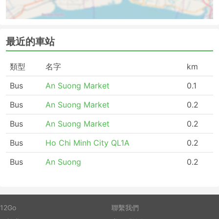
最近的車站
類型
名字
km
Bus
An Suong Market
0.1
Bus
An Suong Market
0.2
Bus
An Suong Market
0.2
Bus
Ho Chi Minh City QL1A
0.2
Bus
An Suong
0.2
12Go
聯繫我們