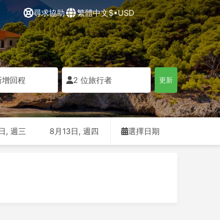
尋求協助
繁體中文
$•USD
新增回程
2 位旅行者
更新
日, 週三
8月13日, 週四
選擇日期