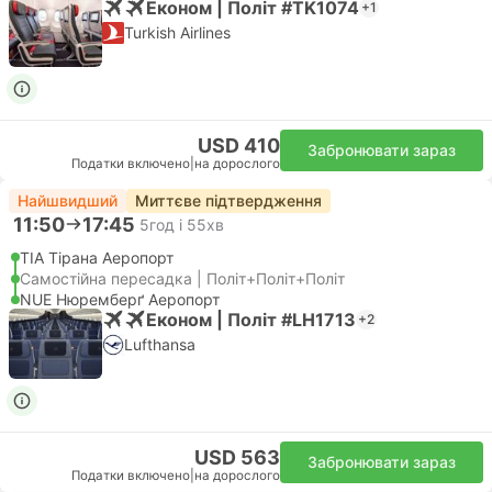
Економ | Політ #TK1074
+1
Turkish Airlines
USD 410
Забронювати зараз
Податки включено
|
на дорослого
Найшвидший
Миттєве підтвердження
11:50
17:45
5год і 55хв
TIA Тірана Аеропорт
Самостійна пересадка | Політ+Політ+Політ
NUE Нюремберґ Аеропорт
Економ | Політ #LH1713
+2
Lufthansa
USD 563
Забронювати зараз
Податки включено
|
на дорослого