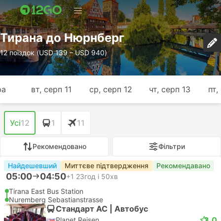
Тирана до Нюрнберг
12 поїздок (USD 139 – USD 940)
ра
вт, серп 11
ср, серп 12
чт, серп 13
пт,
Усі
12
1
11
Рекомендовано
Фільтри
Найдешевший
Миттєве підтвердження
Рекомендавано
05:00
04:50
+1
23год і 50хв
Tirana East Bus Station
Nuremberg Sebastianstrasse
Стандарт АС | Автобус
3.0
Planet Reisen