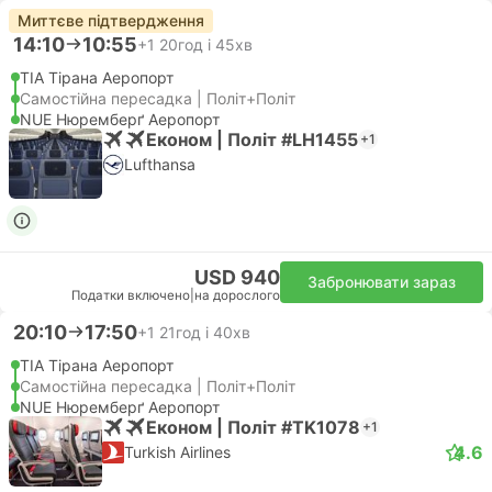
Миттєве підтвердження
14:10
10:55
+1
20год і 45хв
TIA Тірана Аеропорт
Самостійна пересадка | Політ+Політ
NUE Нюремберґ Аеропорт
Економ | Політ #LH1455
+1
Lufthansa
USD 940
Забронювати зараз
Податки включено
|
на дорослого
20:10
17:50
+1
21год і 40хв
TIA Тірана Аеропорт
Самостійна пересадка | Політ+Політ
NUE Нюремберґ Аеропорт
Економ | Політ #TK1078
+1
4.6
Turkish Airlines