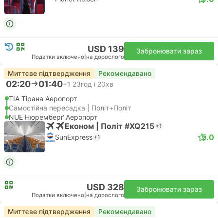
USD 139
Забронювати зараз
Податки включено
|
на дорослого
Миттєве підтвердження
Рекомендавано
02:20
01:40
+1
23год і 20хв
TIA Тірана Аеропорт
Самостійна пересадка | Політ+Політ
NUE Нюремберґ Аеропорт
Економ | Політ #XQ215
+1
5.0
SunExpress
+1
USD 328
Забронювати зараз
Податки включено
|
на дорослого
Миттєве підтвердження
Рекомендавано