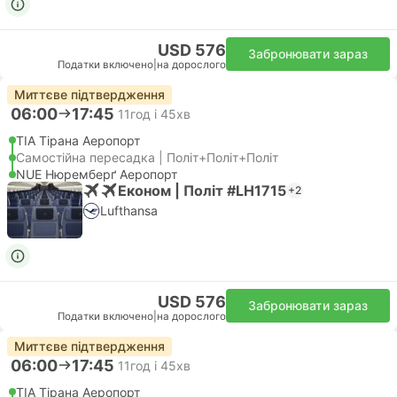
USD 576
Забронювати зараз
Податки включено
|
на дорослого
Миттєве підтвердження
06:00
17:45
11год і 45хв
TIA Тірана Аеропорт
Самостійна пересадка | Політ+Політ+Політ
NUE Нюремберґ Аеропорт
Економ | Політ #LH1715
+2
Lufthansa
USD 576
Забронювати зараз
Податки включено
|
на дорослого
Миттєве підтвердження
06:00
17:45
11год і 45хв
TIA Тірана Аеропорт