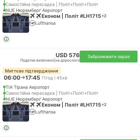
Самостійна пересадка | Політ+Політ+Політ
NUE Нюремберґ Аеропорт
Економ | Політ #LH1715
+2
Lufthansa
USD 576
Забронювати зараз
Податки включено
|
на дорослого
Миттєве підтвердження
06:00
17:45
11год і 45хв
TIA Тірана Аеропорт
Самостійна пересадка | Політ+Політ+Політ
NUE Нюремберґ Аеропорт
Економ | Політ #LH1715
+2
Lufthansa