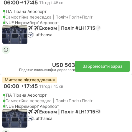
06:00
17:45
11год і 45хв
TIA Тірана Аеропорт
Самостійна пересадка | Політ+Політ+Політ
NUE Нюремберґ Аеропорт
Економ | Політ #LH1715
+2
Lufthansa
USD 563
Забронювати зараз
Податки включено
|
на дорослого
Миттєве підтвердження
06:00
17:45
11год і 45хв
TIA Тірана Аеропорт
Самостійна пересадка | Політ+Політ+Політ
NUE Нюремберґ Аеропорт
Економ | Політ #LH1715
+2
Lufthansa