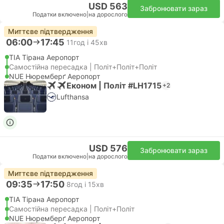
USD 563
Забронювати зараз
Податки включено
|
на дорослого
Миттєве підтвердження
06:00
17:45
11год і 45хв
TIA Тірана Аеропорт
Самостійна пересадка | Політ+Політ+Політ
NUE Нюремберґ Аеропорт
Економ | Політ #LH1715
+2
Lufthansa
USD 576
Забронювати зараз
Податки включено
|
на дорослого
Миттєве підтвердження
09:35
17:50
8год і 15хв
TIA Тірана Аеропорт
Самостійна пересадка | Політ+Політ
NUE Нюремберґ Аеропорт