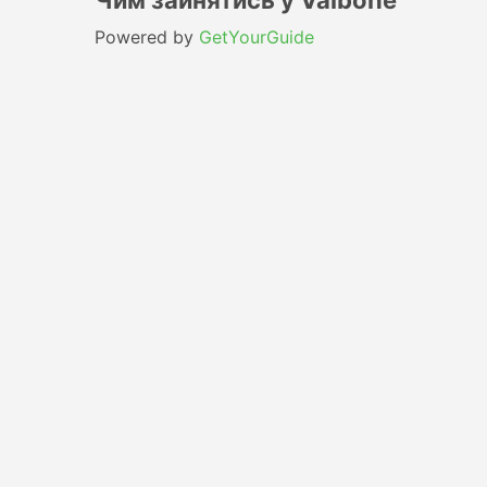
Чим зайнятись у Valbone
Powered by
GetYourGuide