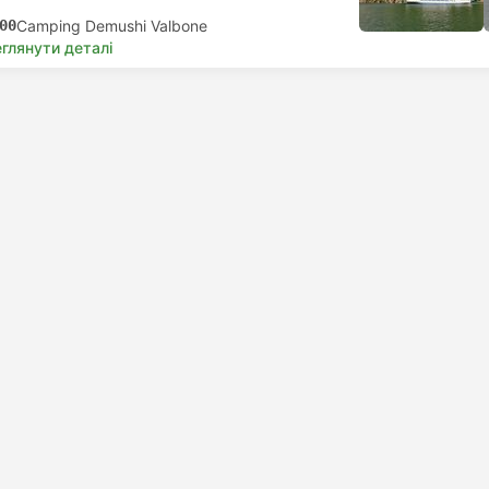
00
Camping Demushi Valbone
глянути деталі