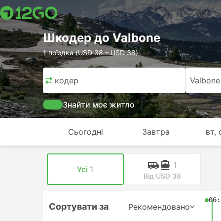
Шкодер до Valbone
1 поїздка (USD 38 – USD 38)
Шкодер
Valbone
Знайти моє житло
Сьогодні
Завтра
вт, 
1
Усі
1
Від USD 38
06:
Сортувати за
Рекомендовано