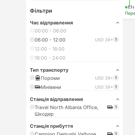
13:
Фільтри
Пере
Час відправлення
00:00 - 06:00
06:00 - 12:00
USD 39+
1
12:00 - 18:00
18:00 - 24:00
Тип транспорту
Пороми
USD 39+
1
Мінівени
USD 39+
1
Станція відправлення
Travel North Albania Office,
1
Шкодер
Станція прибуття
Camping Demushi Valbone
1