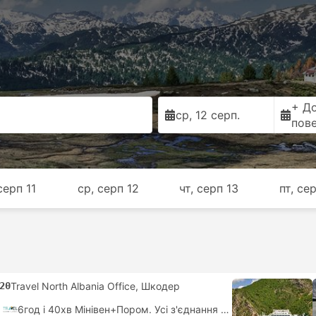
+ Д
ср, 12 серп.
пов
серп 11
ср, серп 12
чт, серп 13
пт, се
20
Travel North Albania Office, Шкодер
6год і 40хв Мiнiвен+Пором. Усі з'єднання гарантовані