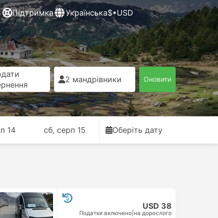
Підтримка
Українська
$•USD
одати
2 мандрівники
Оновити
ернення
рп 14
сб, серп 15
Оберіть дату
USD 38
Податки включено
|
на дорослого