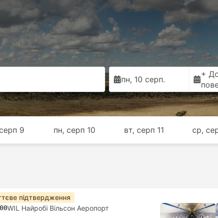
+ Д
пн, 10 серп.
пов
 серп 9
пн, серп 10
вт, серп 11
ср, се
тєве підтвердження
00
WIL Найробі Вільсон Аеропорт