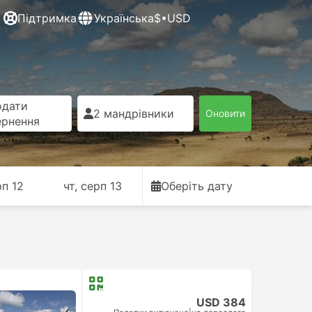
Підтримка
Українська
$•USD
одати
2 мандрівники
Оновити
ернення
рп 12
чт, серп 13
Оберіть дату
USD 384