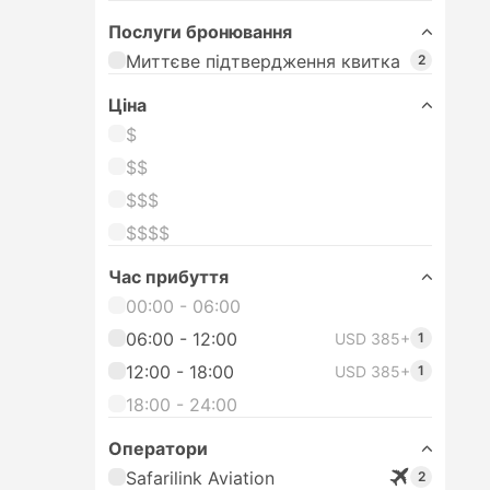
Послуги бронювання
Миттєве підтвердження квитка
2
Цiна
$
$$
$$$
$$$$
Час прибуття
00:00 - 06:00
06:00 - 12:00
USD 385+
1
12:00 - 18:00
USD 385+
1
18:00 - 24:00
Оператори
Safarilink Aviation
2