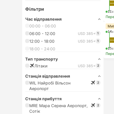
Фільтри
11:
Пере
Час відправлення
00:00 - 06:00
Мит
14:
06:00 - 12:00
USD 385+
1
12:00 - 18:00
USD 385+
1
18:00 - 24:00
15:
Пере
Тип транспорту
Лiтаки
USD 385+
2
Станція відправлення
WIL Найробі Вільсон
2
Аеропорт
Станція прибуття
MRE Мара Серена Аеропорт,
2
Сотік