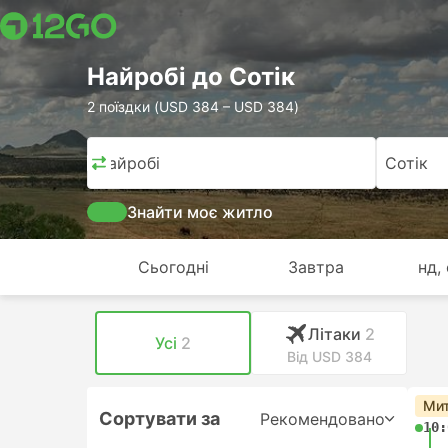
Найробі до Сотік
2 поїздки (USD 384 – USD 384)
Найробі
Сотік
Знайти моє житло
Сьогодні
Завтра
нд,
Лiтаки
2
Усі
2
Від USD 384
Мит
Сортувати за
Рекомендовано
10: