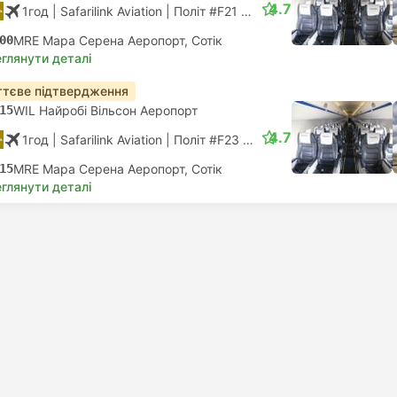
4.7
1год
| Safarilink Aviation
|
Політ #F21
|
Економ
00
MRE Мара Серена Аеропорт, Сотік
глянути деталі
тєве підтвердження
15
WIL Найробі Вільсон Аеропорт
4.7
1год
| Safarilink Aviation
|
Політ #F23
|
Економ
15
MRE Мара Серена Аеропорт, Сотік
глянути деталі