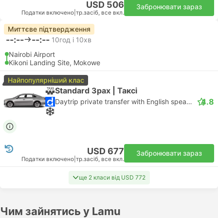
USD 506
Забронювати зараз
Податки включено
|
тр.засіб, все вкл.
Миттєве підтвердження
--:--
--:--
10год і 10хв
Nairobi Airport
Kikoni Landing Site, Mokowe
Найпопулярніший клас
Standard 3pax | Таксі
4.8
Daytrip private transfer with English speaking driver
USD 677
Забронювати зараз
Податки включено
|
тр.засіб, все вкл.
ще 2 класи від USD 772
Чим зайнятись у Lamu