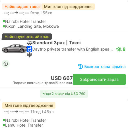
Найшвидше таксі
Миттєве підтвердження
--:--
--:--
9год і 55хв
Nairobi Hotel Transfer
Kikoni Landing Site, Mokowe
Найпопулярніший клас
Standard 3pax | Таксі
4.8
Daytrip private transfer with English speaking driver
Безкоштовна відміна
USD 667
Забронювати зараз
Податки включено
|
тр.засіб, все вкл.
ще 2 класи від USD 760
Миттєве підтвердження
--:--
--:--
11год і 45хв
Nairobi Hotel Transfer
Lamu Hotel Transfer