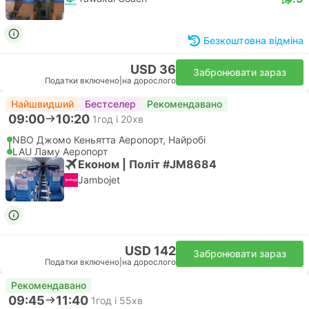
Безкоштовна відміна
USD 36
Забронювати зараз
Податки включено
|
на дорослого
Найшвидший
Бестселер
Рекомендавано
09:00
10:20
1год і 20хв
NBO Джомо Кеньятта Аеропорт, Найробі
LAU Ламу Аеропорт
Економ | Політ #JM8684
Jambojet
USD 142
Забронювати зараз
Податки включено
|
на дорослого
Рекомендавано
09:45
11:40
1год і 55хв