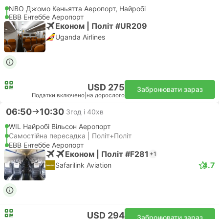
NBO Джомо Кеньятта Аеропорт, Найробі
EBB Ентеббе Аеропорт
Економ | Політ #UR209
Uganda Airlines
USD 275
Забронювати зараз
Податки включено
|
на дорослого
06:50
10:30
3год і 40хв
WIL Найробі Вільсон Аеропорт
Самостійна пересадка | Політ+Політ
EBB Ентеббе Аеропорт
Економ | Політ #F281
+1
4.7
Safarilink Aviation
USD 294
Забронювати зараз