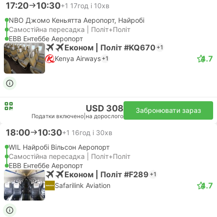
17:20
10:30
+1
17год і 10хв
NBO Джомо Кеньятта Аеропорт, Найробі
Самостійна пересадка | Політ+Політ
EBB Ентеббе Аеропорт
Економ | Політ #KQ670
+1
4.7
Kenya Airways
+1
USD 308
Забронювати зараз
Податки включено
|
на дорослого
18:00
10:30
+1
16год і 30хв
WIL Найробі Вільсон Аеропорт
Самостійна пересадка | Політ+Політ
EBB Ентеббе Аеропорт
Економ | Політ #F289
+1
4.7
Safarilink Aviation