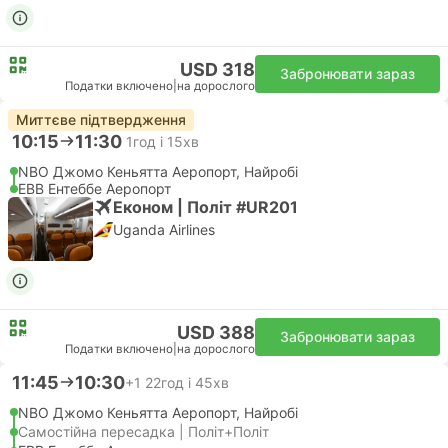
USD 318
Забронювати зараз
Податки включено
|
на дорослого
Миттєве підтвердження
10:15
11:30
1год і 15хв
NBO Джомо Кеньятта Аеропорт, Найробі
EBB Ентеббе Аеропорт
Економ | Політ #UR201
Uganda Airlines
USD 388
Забронювати зараз
Податки включено
|
на дорослого
11:45
10:30
+1
22год і 45хв
NBO Джомо Кеньятта Аеропорт, Найробі
Самостійна пересадка | Політ+Політ