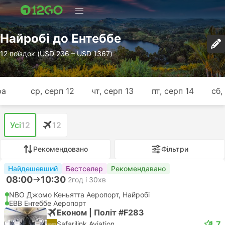
Найробі до Ентеббе
12 поїздок (USD 236 – USD 1367)
ра
ср, серп 12
чт, серп 13
пт, серп 14
сб,
Усі
12
12
Рекомендовано
Фільтри
Найдешевший
Бестселер
Рекомендавано
08:00
10:30
2год і 30хв
NBO Джомо Кеньятта Аеропорт, Найробі
EBB Ентеббе Аеропорт
Економ | Політ #F283
4.7
Safarilink Aviation