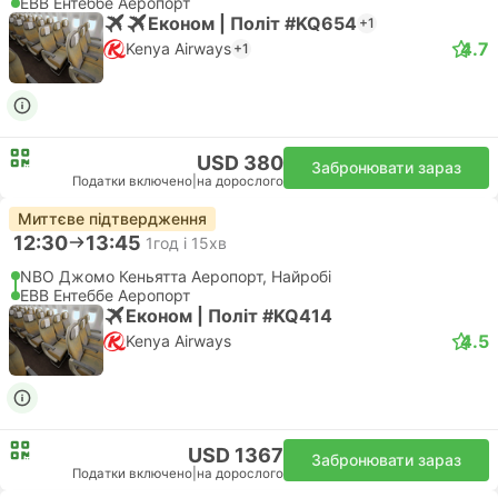
EBB Ентеббе Аеропорт
Економ | Політ #KQ654
+1
4.7
Kenya Airways
+1
USD 380
Забронювати зараз
Податки включено
|
на дорослого
Миттєве підтвердження
12:30
13:45
1год і 15хв
NBO Джомо Кеньятта Аеропорт, Найробі
EBB Ентеббе Аеропорт
Економ | Політ #KQ414
4.5
Kenya Airways
USD 1367
Забронювати зараз
Податки включено
|
на дорослого