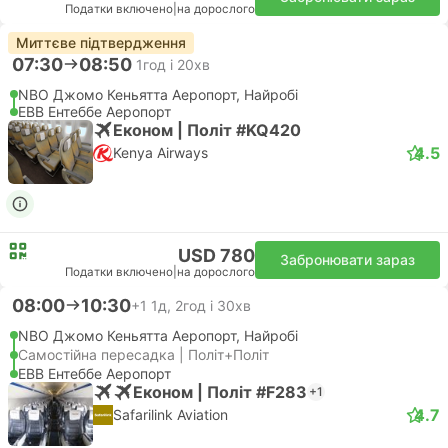
Податки включено
|
на дорослого
Миттєве підтвердження
07:30
08:50
1год і 20хв
NBO Джомо Кеньятта Аеропорт, Найробі
EBB Ентеббе Аеропорт
Економ | Політ #KQ420
4.5
Kenya Airways
USD 780
Забронювати зараз
Податки включено
|
на дорослого
08:00
10:30
+1
1д, 2год і 30хв
NBO Джомо Кеньятта Аеропорт, Найробі
Самостійна пересадка | Політ+Політ
EBB Ентеббе Аеропорт
Економ | Політ #F283
+1
4.7
Safarilink Aviation