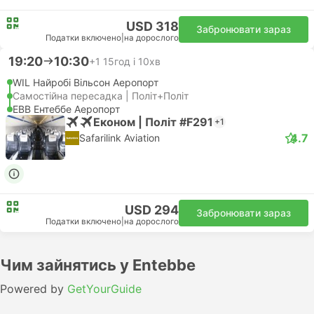
USD 318
Забронювати зараз
Податки включено
|
на дорослого
19:20
10:30
+1
15год і 10хв
WIL Найробі Вільсон Аеропорт
Самостійна пересадка | Політ+Політ
EBB Ентеббе Аеропорт
Економ | Політ #F291
+1
4.7
Safarilink Aviation
USD 294
Забронювати зараз
Податки включено
|
на дорослого
Чим зайнятись у Entebbe
Powered by
GetYourGuide