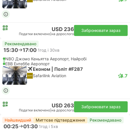
USD 236
Забронювати зараз
Податки включено
|
на дорослого
Рекомендавано
15:30
17:00
1год і 30хв
NBO Джомо Кеньятта Аеропорт, Найробі
EBB Ентеббе Аеропорт
Економ | Політ #F287
4.7
Safarilink Aviation
USD 263
Забронювати зараз
Податки включено
|
на дорослого
Найшвидший
Миттєве підтвердження
Рекомендавано
00:25
01:30
1год і 5хв