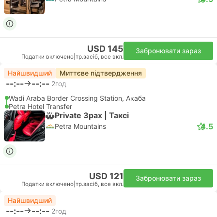
USD 145
Забронювати зараз
Податки включено
|
тр.засіб, все вкл.
Найшвидший
Миттєве підтвердження
--:--
--:--
2год
Wadi Araba Border Crossing Station, Акаба
Petra Hotel Transfer
Private 3pax | Таксі
4.5
Petra Mountains
USD 121
Забронювати зараз
Податки включено
|
тр.засіб, все вкл.
Найшвидший
--:--
--:--
2год