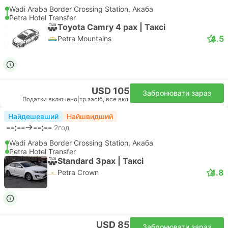
Wadi Araba Border Crossing Station, Акаба
Petra Hotel Transfer
Toyota Camry 4 pax | Таксі
4.5
Petra Mountains
USD 105
Забронювати зараз
Податки включено
|
тр.засіб, все вкл.
Найдешевший
Найшвидший
--:--
--:--
2год
Wadi Araba Border Crossing Station, Акаба
Petra Hotel Transfer
Standard 3pax | Таксі
4.8
Petra Crown
USD 85
Забронювати зараз