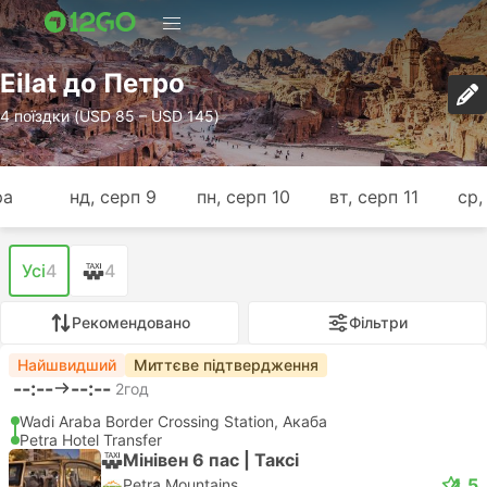
Eilat до Петро
4 поїздки (USD 85 – USD 145)
ра
нд, серп 9
пн, серп 10
вт, серп 11
ср,
Усі
4
4
Рекомендовано
Фільтри
Найшвидший
Миттєве підтвердження
--:--
--:--
2год
Wadi Araba Border Crossing Station, Акаба
Petra Hotel Transfer
Мінiвен 6 пас | Таксі
4.5
Petra Mountains