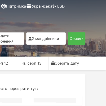
Підтримка
Українська
$•USD
одати
2 мандрівники
Оновити
ернення
рп 12
чт, серп 13
Оберіть дату
сто перевірити тут: