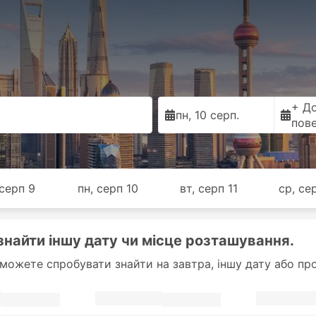
+ Д
пн, 10 серп.
пов
 серп 9
пн, серп 10
вт, серп 11
ср, се
знайти іншу дату чи місце розташування.
 можете спробувати знайти на завтра, іншу дату або про