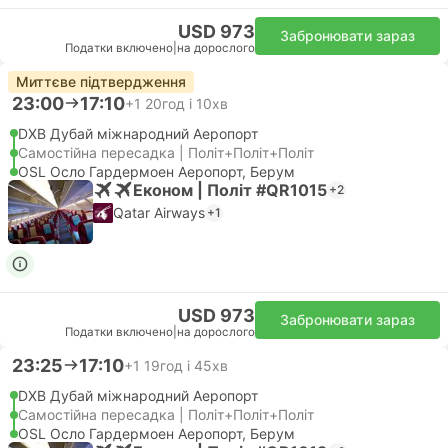
USD 973
Забронювати зараз
Податки включено
|
на дорослого
Миттєве підтвердження
23:00
17:10
+1
20год і 10хв
DXB Дубай міжнародний Аеропорт
Самостійна пересадка | Політ+Політ+Політ
OSL Осло Гардермоен Аеропорт, Берум
Економ | Політ #QR1015
+2
Qatar Airways
+1
USD 973
Забронювати зараз
Податки включено
|
на дорослого
23:25
17:10
+1
19год і 45хв
DXB Дубай міжнародний Аеропорт
Самостійна пересадка | Політ+Політ+Політ
OSL Осло Гардермоен Аеропорт, Берум