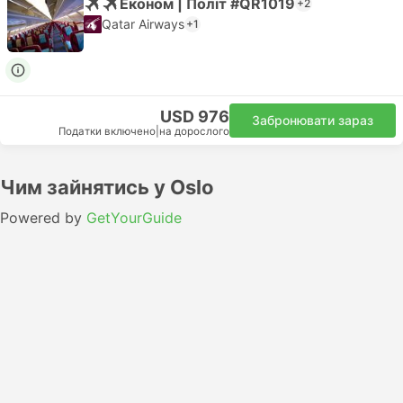
Економ | Політ #QR1019
+2
Qatar Airways
+1
USD 976
Забронювати зараз
Податки включено
|
на дорослого
Чим зайнятись у Oslo
Powered by
GetYourGuide