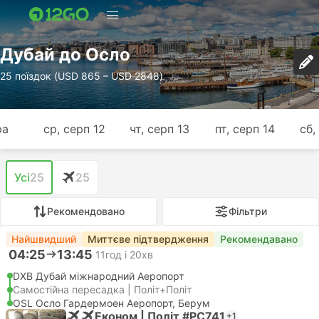
Дубай до Осло
25 поїздок (USD 865 – USD 2848)
ра
ср, серп 12
чт, серп 13
пт, серп 14
сб,
Усі
25
25
Рекомендовано
Фільтри
Найшвидший
Миттєве підтвердження
Рекомендавано
04:25
13:45
11год і 20хв
DXB Дубай міжнародний Аеропорт
Самостійна пересадка | Політ+Політ
OSL Осло Гардермоен Аеропорт, Берум
Економ | Політ #PC741
+1