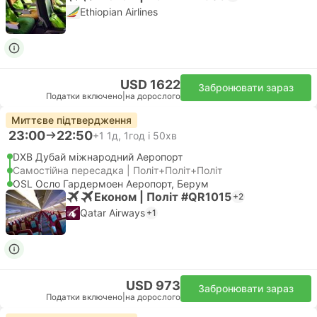
Ethiopian Airlines
USD 1622
Забронювати зараз
Податки включено
|
на дорослого
Миттєве підтвердження
23:00
22:50
+1
1д, 1год і 50хв
DXB Дубай міжнародний Аеропорт
Самостійна пересадка | Політ+Політ+Політ
OSL Осло Гардермоен Аеропорт, Берум
Економ | Політ #QR1015
+2
Qatar Airways
+1
USD 973
Забронювати зараз
Податки включено
|
на дорослого