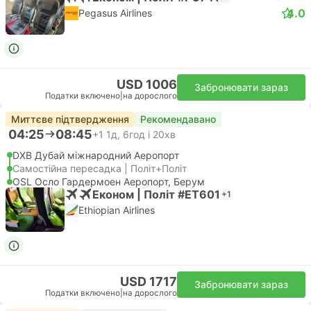
4.0
Pegasus Airlines
USD 1006
Забронювати зараз
Податки включено
|
на дорослого
Миттєве підтвердження
Рекомендавано
04:25
08:45
+1
1д, 6год і 20хв
DXB Дубай міжнародний Аеропорт
Самостійна пересадка | Політ+Політ
OSL Осло Гардермоен Аеропорт, Берум
Економ | Політ #ET601
+1
Ethiopian Airlines
USD 1717
Забронювати зараз
Податки включено
|
на дорослого