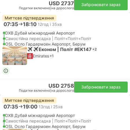
USD 2737
Забронювати зараз
Податки включено
|
на дорослого
Миттєве підтвердження
07:35
18:10
12год і 35хв
DXB Дубай міжнародний Аеропорт
Самостійна пересадка | Політ+Політ+Політ
OSL Осло Гардермоен Аеропорт, Берум
Економ | Політ #EK147
+2
Emirates
+1
USD 2758
Забронювати зараз
Податки включено
|
на дорослого
Миттєве підтвердження
07:35
19:00
13год і 25хв
DXB Дубай міжнародний Аеропорт
Самостійна пересадка | Політ+Політ+Політ
OSL Осло Гардермоен Аеропорт, Берум