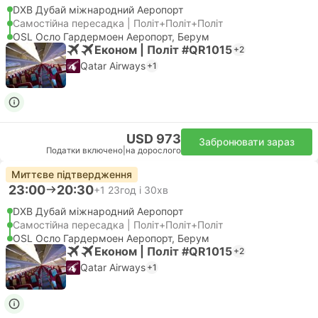
DXB Дубай міжнародний Аеропорт
Самостійна пересадка | Політ+Політ+Політ
OSL Осло Гардермоен Аеропорт, Берум
Економ | Політ #QR1015
+2
Qatar Airways
+1
USD 973
Забронювати зараз
Податки включено
|
на дорослого
Миттєве підтвердження
23:00
20:30
+1
23год і 30хв
DXB Дубай міжнародний Аеропорт
Самостійна пересадка | Політ+Політ+Політ
OSL Осло Гардермоен Аеропорт, Берум
Економ | Політ #QR1015
+2
Qatar Airways
+1