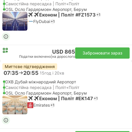
Самостійна пересадка | Політ+Політ
OSL Осло Гардермоен Аеропорт, Берум
Економ | Політ #FZ1573
+1
FlyDubai
+1
USD 865
Забронювати зараз
Податки включено
|
на дорослого
Миттєве підтвердження
07:35
20:55
15год і 20хв
DXB Дубай міжнародний Аеропорт
Самостійна пересадка | Політ+Політ
OSL Осло Гардермоен Аеропорт, Берум
Економ | Політ #EK147
+1
Emirates
+1