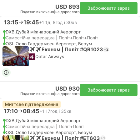
USD 893
Забронювати зараз
Податки включено
|
на дорослого
13:15
19:45
+1
1д, 8год і 30хв
DXB Дубай міжнародний Аеропорт
Самостійна пересадка | Політ+Політ+Політ
OSL Осло Гардермоен Аеропорт, Берум
Економ | Політ #QR1023
+2
Qatar Airways
USD 930
Забронювати зараз
Податки включено
|
на дорослого
Миттєве підтвердження
17:10
08:45
+1
17год і 35хв
DXB Дубай міжнародний Аеропорт
Самостійна пересадка | Політ+Політ
OSL Осло Гардермоен Аеропорт, Берум
Економ | Політ #ET603
+1