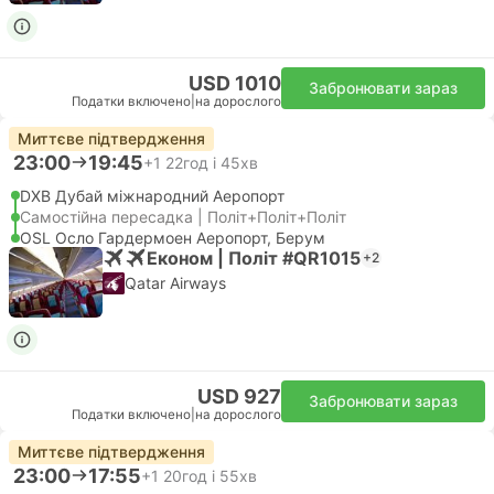
USD 1010
Забронювати зараз
Податки включено
|
на дорослого
Миттєве підтвердження
23:00
19:45
+1
22год і 45хв
DXB Дубай міжнародний Аеропорт
Самостійна пересадка | Політ+Політ+Політ
OSL Осло Гардермоен Аеропорт, Берум
Економ | Політ #QR1015
+2
Qatar Airways
USD 927
Забронювати зараз
Податки включено
|
на дорослого
Миттєве підтвердження
23:00
17:55
+1
20год і 55хв