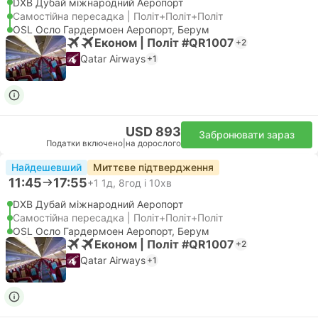
DXB Дубай міжнародний Аеропорт
Самостійна пересадка | Політ+Політ+Політ
OSL Осло Гардермоен Аеропорт, Берум
Економ | Політ #QR1007
+2
Qatar Airways
+1
USD 893
Забронювати зараз
Податки включено
|
на дорослого
Найдешевший
Миттєве підтвердження
11:45
17:55
+1
1д, 8год і 10хв
DXB Дубай міжнародний Аеропорт
Самостійна пересадка | Політ+Політ+Політ
OSL Осло Гардермоен Аеропорт, Берум
Економ | Політ #QR1007
+2
Qatar Airways
+1