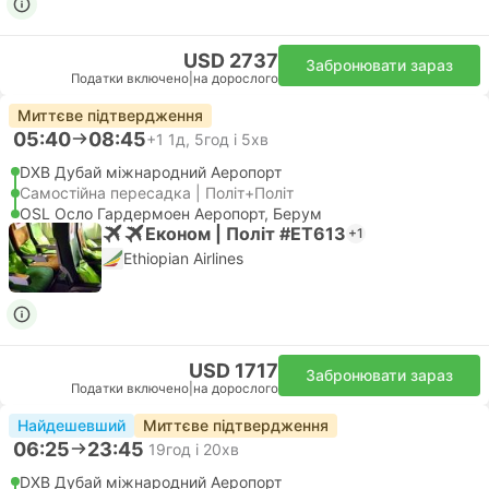
USD 2737
Забронювати зараз
Податки включено
|
на дорослого
Миттєве підтвердження
05:40
08:45
+1
1д, 5год і 5хв
DXB Дубай міжнародний Аеропорт
Самостійна пересадка | Політ+Політ
OSL Осло Гардермоен Аеропорт, Берум
Економ | Політ #ET613
+1
Ethiopian Airlines
USD 1717
Забронювати зараз
Податки включено
|
на дорослого
Найдешевший
Миттєве підтвердження
06:25
23:45
19год і 20хв
DXB Дубай міжнародний Аеропорт