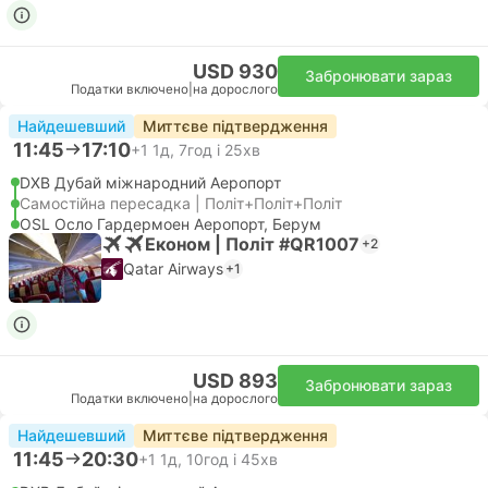
USD 930
Забронювати зараз
Податки включено
|
на дорослого
Найдешевший
Миттєве підтвердження
11:45
17:10
+1
1д, 7год і 25хв
DXB Дубай міжнародний Аеропорт
Самостійна пересадка | Політ+Політ+Політ
OSL Осло Гардермоен Аеропорт, Берум
Економ | Політ #QR1007
+2
Qatar Airways
+1
USD 893
Забронювати зараз
Податки включено
|
на дорослого
Найдешевший
Миттєве підтвердження
11:45
20:30
+1
1д, 10год і 45хв