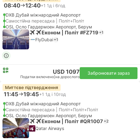
08:40
12:40
+1
1д і 6год
DXB Дубай міжнародний Аеропорт
Самостійна пересадка | Політ+Політ
OSL Осло Гардермоен Аеропорт, Берум
Економ | Політ #FZ719
+1
FlyDubai
+1
USD 1097
Забронювати зараз
Податки включено
|
на дорослого
Миттєве підтвердження
11:45
19:45
+1
1д і 10год
DXB Дубай міжнародний Аеропорт
Самостійна пересадка | Політ+Політ+Політ
OSL Осло Гардермоен Аеропорт, Берум
Економ | Політ #QR1007
+2
Qatar Airways