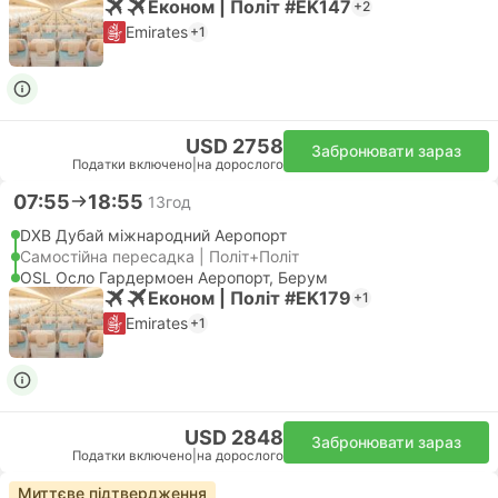
Економ | Політ #EK147
+2
Emirates
+1
USD 2758
Забронювати зараз
Податки включено
|
на дорослого
07:55
18:55
13год
DXB Дубай міжнародний Аеропорт
Самостійна пересадка | Політ+Політ
OSL Осло Гардермоен Аеропорт, Берум
Економ | Політ #EK179
+1
Emirates
+1
USD 2848
Забронювати зараз
Податки включено
|
на дорослого
Миттєве підтвердження