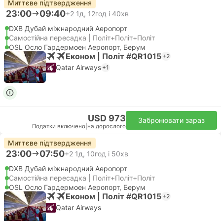
Миттєве підтвердження
23:00
09:40
+2
1д, 12год і 40хв
DXB Дубай міжнародний Аеропорт
Самостійна пересадка | Політ+Політ+Політ
OSL Осло Гардермоен Аеропорт, Берум
Економ | Політ #QR1015
+2
Qatar Airways
+1
USD 973
Забронювати зараз
Податки включено
|
на дорослого
Миттєве підтвердження
23:00
07:50
+2
1д, 10год і 50хв
DXB Дубай міжнародний Аеропорт
Самостійна пересадка | Політ+Політ+Політ
OSL Осло Гардермоен Аеропорт, Берум
Економ | Політ #QR1015
+2
Qatar Airways