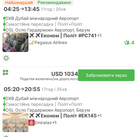
Найшвидший
Рекомендавано
04:25
13:45
11год і 20хв
DXB Дубай міжнародний Аеропорт
Самостійна пересадка | Політ+Політ
OSL Осло Гардермоен Аеропорт, Берум
Економ | Політ #PC741
+1
4.4
Pegasus Airlines
USD 1034
Забронювати зараз
Податки включено
|
на дорослого
05:20
20:55
17год і 35хв
DXB Дубай міжнародний Аеропорт
Самостійна пересадка | Політ+Політ
OSL Осло Гардермоен Аеропорт, Берум
Економ | Політ #EK145
+1
Emirates
+1