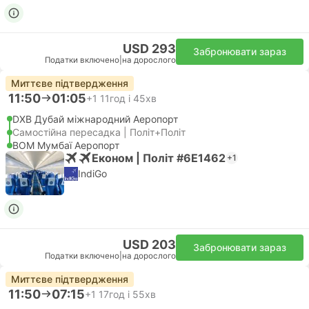
USD 293
Забронювати зараз
Податки включено
|
на дорослого
Миттєве підтвердження
11:50
01:05
+1
11год і 45хв
DXB Дубай міжнародний Аеропорт
Самостійна пересадка | Політ+Політ
BOM Мумбаї Аеропорт
Економ | Політ #6E1462
+1
IndiGo
USD 203
Забронювати зараз
Податки включено
|
на дорослого
Миттєве підтвердження
11:50
07:15
+1
17год і 55хв