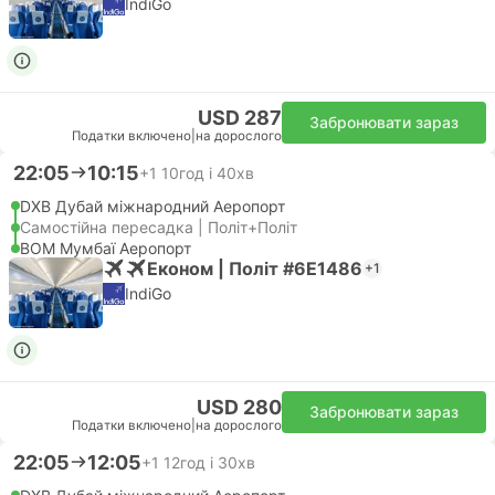
IndiGo
USD 287
Забронювати зараз
Податки включено
|
на дорослого
22:05
10:15
+1
10год і 40хв
DXB Дубай міжнародний Аеропорт
Самостійна пересадка | Політ+Політ
BOM Мумбаї Аеропорт
Економ | Політ #6E1486
+1
IndiGo
USD 280
Забронювати зараз
Податки включено
|
на дорослого
22:05
12:05
+1
12год і 30хв