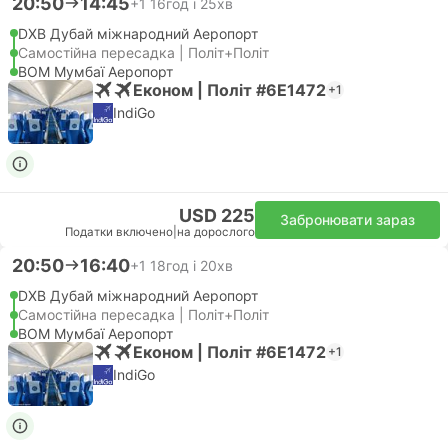
20:50
14:45
+1
16год і 25хв
DXB Дубай міжнародний Аеропорт
Самостійна пересадка | Політ+Політ
BOM Мумбаї Аеропорт
Економ | Політ #6E1472
+1
IndiGo
USD 225
Забронювати зараз
Податки включено
|
на дорослого
20:50
16:40
+1
18год і 20хв
DXB Дубай міжнародний Аеропорт
Самостійна пересадка | Політ+Політ
BOM Мумбаї Аеропорт
Економ | Політ #6E1472
+1
IndiGo