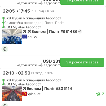
Забронювати зараз
Податки включено
|
на дорослого
22:05
17:45
+1
18год і 10хв
DXB Дубай міжнародний Аеропорт
Самостійна пересадка | Політ+Політ
BOM Мумбаї Аеропорт
Економ | Політ #6E1486
+1
IndiGo
USD 231
Забронювати зараз
Податки включено
|
на дорослого
22:10
02:50
+1
3год і 10хв
DXB Дубай міжнародний Аеропорт
BOM Мумбаї Аеропорт
Економ | Політ #SG5114
4.7
SpiceJet