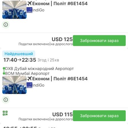
Економ | Політ #6E1454
IndiGo
USD 125
Забронювати зараз
Податки включено
|
на дорослого
Найдешевший
17:40
22:35
3год і 25хв
DXB Дубай міжнародний Аеропорт
BOM Мумбаї Аеропорт
Економ | Політ #6E1454
IndiGo
USD 115
Забронювати зараз
Податки включено
|
на дорослого