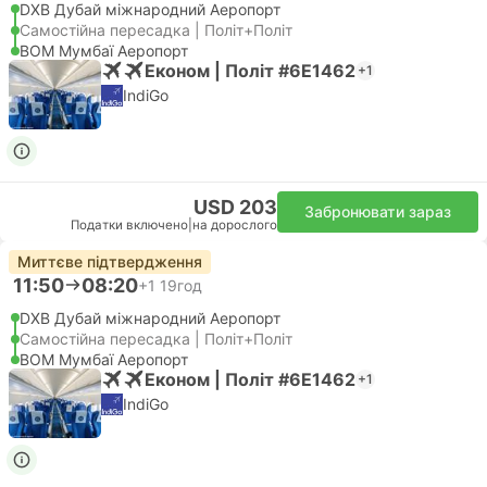
DXB Дубай міжнародний Аеропорт
Самостійна пересадка | Політ+Політ
BOM Мумбаї Аеропорт
Економ | Політ #6E1462
+1
IndiGo
USD 203
Забронювати зараз
Податки включено
|
на дорослого
Миттєве підтвердження
11:50
08:20
+1
19год
DXB Дубай міжнародний Аеропорт
Самостійна пересадка | Політ+Політ
BOM Мумбаї Аеропорт
Економ | Політ #6E1462
+1
IndiGo