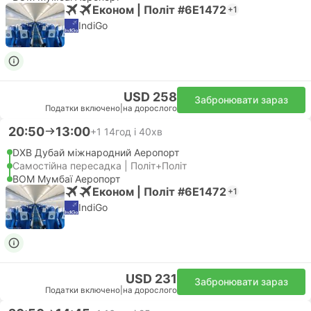
Економ | Політ #6E1472
+1
IndiGo
USD 258
Забронювати зараз
Податки включено
|
на дорослого
20:50
13:00
+1
14год і 40хв
DXB Дубай міжнародний Аеропорт
Самостійна пересадка | Політ+Політ
BOM Мумбаї Аеропорт
Економ | Політ #6E1472
+1
IndiGo
USD 231
Забронювати зараз
Податки включено
|
на дорослого