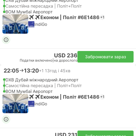
DXB Дубай міжнародний Аеропорт
Самостійна пересадка | Політ+Політ
BOM Мумбаї Аеропорт
Економ | Політ #6E1486
+1
IndiGo
USD 236
Забронювати зараз
Податки включено
|
на дорослого
22:05
13:20
+1
13год і 45хв
DXB Дубай міжнародний Аеропорт
Самостійна пересадка | Політ+Політ
BOM Мумбаї Аеропорт
Економ | Політ #6E1486
+1
IndiGo
USD 231