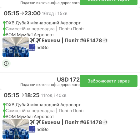
Податки включено
|
на дорослого
05:15
23:00
16год і 15хв
DXB Дубай міжнародний Аеропорт
Самостійна пересадка | Політ+Політ
BOM Мумбаї Аеропорт
Економ | Політ #6E1478
+1
IndiGo
USD 172
Забронювати зараз
Податки включено
|
на дорослого
05:15
18:25
11год і 40хв
DXB Дубай міжнародний Аеропорт
Самостійна пересадка | Політ+Політ
BOM Мумбаї Аеропорт
Економ | Політ #6E1478
+1
IndiGo