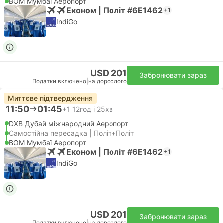
BOM Мумбаї Аеропорт
Економ | Політ #6E1462
+1
IndiGo
USD 201
Забронювати зараз
Податки включено
|
на дорослого
Миттєве підтвердження
11:50
01:45
+1
12год і 25хв
DXB Дубай міжнародний Аеропорт
Самостійна пересадка | Політ+Політ
BOM Мумбаї Аеропорт
Економ | Політ #6E1462
+1
IndiGo
USD 201
Забронювати зараз
Податки включено
|
на дорослого