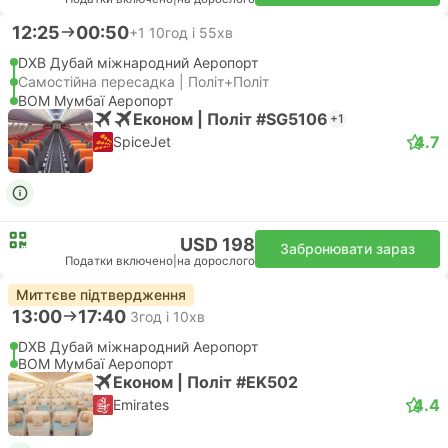
12:25
00:50
+1
10год і 55хв
DXB Дубай міжнародний Аеропорт
Самостійна пересадка | Політ+Політ
BOM Мумбаї Аеропорт
Економ | Політ #SG5106
+1
4.7
SpiceJet
USD 198
Забронювати зараз
Податки включено
|
на дорослого
Миттєве підтвердження
13:00
17:40
3год і 10хв
DXB Дубай міжнародний Аеропорт
BOM Мумбаї Аеропорт
Економ | Політ #EK502
4.4
Emirates