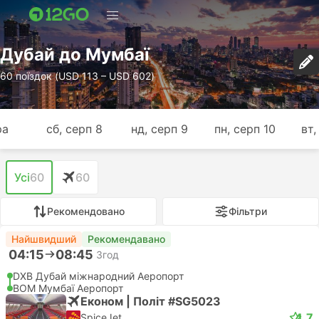
Дубай до Мумбаї
60 поїздок (USD 113 – USD 602)
ра
сб, серп 8
нд, серп 9
пн, серп 10
вт,
Усі
60
60
Рекомендовано
Фільтри
Найшвидший
Рекомендавано
04:15
08:45
3год
DXB Дубай міжнародний Аеропорт
BOM Мумбаї Аеропорт
Економ | Політ #SG5023
4.7
SpiceJet