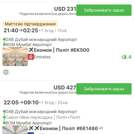
USD 231
Забронювати зараз
Податки включено
|
на дорослого
Миттєве підтвердження
21:40
02:25
+1
3год і 15хв
DXB Дубай міжнародний Аеропорт
BOM Мумбаї Аеропорт
Економ | Політ #EK500
4.4
Emirates
USD 427
Забронювати зараз
Податки включено
|
на дорослого
22:05
09:10
+1
9год і 35хв
DXB Дубай міжнародний Аеропорт
Самостійна пересадка | Політ+Політ
BOM Мумбаї Аеропорт
Економ | Політ #6E1486
+1