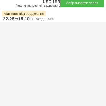
USD 199
Забронювати зараз
Податки включено
|
на дорослого
Миттєве підтвердження
22:25
15:10
+1
15год і 15хв
DXB Дубай міжнародний Аеропорт
Самостійна пересадка | Політ+Політ
BOM Мумбаї Аеропорт
Економ | Політ #6E1464
+1
IndiGo
USD 199
Забронювати зараз
Податки включено
|
на дорослого
Миттєве підтвердження
22:25
16:25
+1
16год і 30хв
DXB Дубай міжнародний Аеропорт
Самостійна пересадка | Політ+Політ
BOM Мумбаї Аеропорт