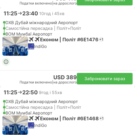
Податки включено
|
на дорослого
11:25
23:40
10год і 45хв
DXB Дубай міжнародний Аеропорт
Самостійна пересадка | Політ+Політ
BOM Мумбаї Аеропорт
Економ | Політ #6E1476
+1
IndiGo
USD 389
Забронювати зараз
Податки включено
|
на дорослого
11:25
22:50
9год і 55хв
DXB Дубай міжнародний Аеропорт
Самостійна пересадка | Політ+Політ
BOM Мумбаї Аеропорт
Економ | Політ #6E1468
+1
IndiGo