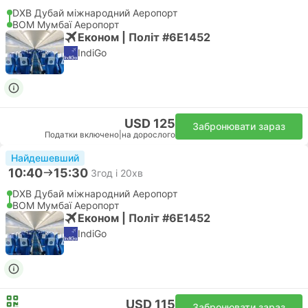
DXB Дубай міжнародний Аеропорт
BOM Мумбаї Аеропорт
Економ | Політ #6E1452
IndiGo
USD 125
Забронювати зараз
Податки включено
|
на дорослого
Найдешевший
10:40
15:30
3год і 20хв
DXB Дубай міжнародний Аеропорт
BOM Мумбаї Аеропорт
Економ | Політ #6E1452
IndiGo
USD 115
Забронювати зараз