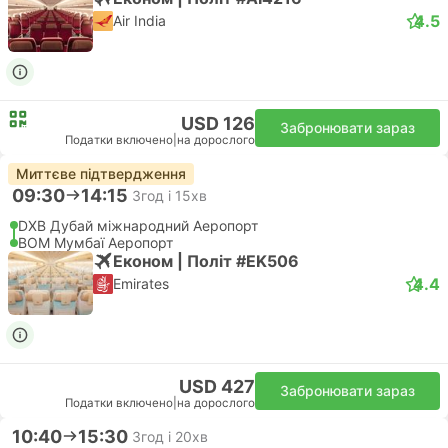
4.5
Air India
USD 126
Забронювати зараз
Податки включено
|
на дорослого
Миттєве підтвердження
09:30
14:15
3год і 15хв
DXB Дубай міжнародний Аеропорт
BOM Мумбаї Аеропорт
Економ | Політ #EK506
4.4
Emirates
USD 427
Забронювати зараз
Податки включено
|
на дорослого
10:40
15:30
3год і 20хв