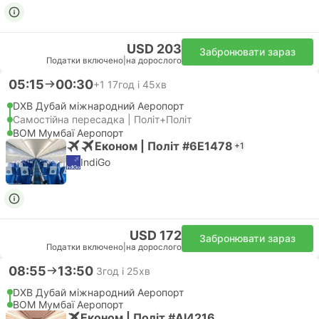
USD 203
Забронювати зараз
Податки включено
|
на дорослого
05:15
00:30
+1
17год і 45хв
DXB Дубай міжнародний Аеропорт
Самостійна пересадка | Політ+Політ
BOM Мумбаї Аеропорт
Економ | Політ #6E1478
+1
IndiGo
USD 172
Забронювати зараз
Податки включено
|
на дорослого
08:55
13:50
3год і 25хв
DXB Дубай міжнародний Аеропорт
BOM Мумбаї Аеропорт
Економ | Політ #AI4216