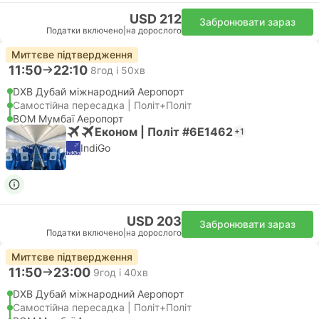
USD 212
Забронювати зараз
Податки включено
|
на дорослого
Миттєве підтвердження
11:50
22:10
8год і 50хв
DXB Дубай міжнародний Аеропорт
Самостійна пересадка | Політ+Політ
BOM Мумбаї Аеропорт
Економ | Політ #6E1462
+1
IndiGo
USD 203
Забронювати зараз
Податки включено
|
на дорослого
Миттєве підтвердження
11:50
23:00
9год і 40хв
DXB Дубай міжнародний Аеропорт
Самостійна пересадка | Політ+Політ