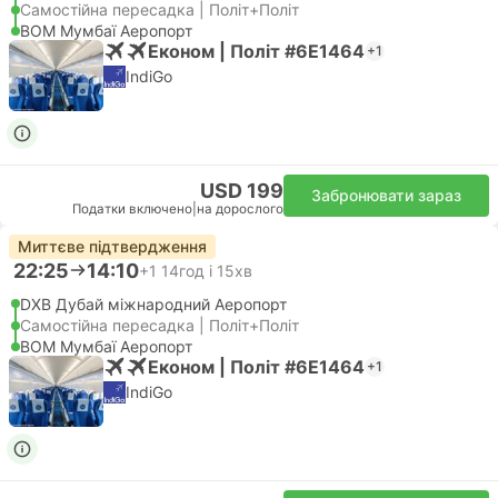
Самостійна пересадка | Політ+Політ
BOM Мумбаї Аеропорт
Економ | Політ #6E1464
+1
IndiGo
USD 199
Забронювати зараз
Податки включено
|
на дорослого
Миттєве підтвердження
22:25
14:10
+1
14год і 15хв
DXB Дубай міжнародний Аеропорт
Самостійна пересадка | Політ+Політ
BOM Мумбаї Аеропорт
Економ | Політ #6E1464
+1
IndiGo