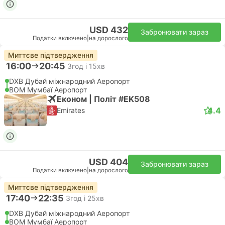
USD 432
Забронювати зараз
Податки включено
|
на дорослого
Миттєве підтвердження
16:00
20:45
3год і 15хв
DXB Дубай міжнародний Аеропорт
BOM Мумбаї Аеропорт
Економ | Політ #EK508
4.4
Emirates
USD 404
Забронювати зараз
Податки включено
|
на дорослого
Миттєве підтвердження
17:40
22:35
3год і 25хв
DXB Дубай міжнародний Аеропорт
BOM Мумбаї Аеропорт