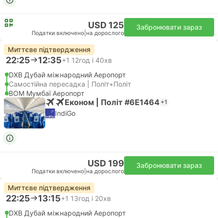
USD 125
Забронювати зараз
Податки включено
|
на дорослого
Миттєве підтвердження
22:25
12:35
+1
12год і 40хв
DXB Дубай міжнародний Аеропорт
Самостійна пересадка | Політ+Політ
BOM Мумбаї Аеропорт
Економ | Політ #6E1464
+1
IndiGo
USD 199
Забронювати зараз
Податки включено
|
на дорослого
Миттєве підтвердження
22:25
13:15
+1
13год і 20хв
DXB Дубай міжнародний Аеропорт