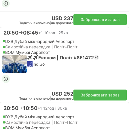
USD 237
Забронювати зараз
Податки включено
|
на дорослого
20:50
08:45
+1
10год і 25хв
DXB Дубай міжнародний Аеропорт
Самостійна пересадка | Політ+Політ
BOM Мумбаї Аеропорт
Економ | Політ #6E1472
+1
IndiGo
USD 252
Забронювати зараз
Податки включено
|
на дорослого
20:50
10:50
+1
12год і 30хв
DXB Дубай міжнародний Аеропорт
Самостійна пересадка | Політ+Політ
BOM Мумбаї Аеропорт