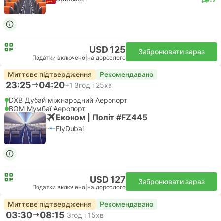
USD 125
Забронювати зараз
Податки включено
|
на дорослого
Миттєве підтвердження
Рекомендавано
23:25
04:20
+1
3год і 25хв
DXB Дубай міжнародний Аеропорт
BOM Мумбаї Аеропорт
Економ | Політ #FZ445
FlyDubai
USD 127
Забронювати зараз
Податки включено
|
на дорослого
Миттєве підтвердження
Рекомендавано
03:30
08:15
3год і 15хв