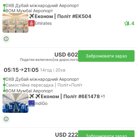
DXB Дубай міжнародний Аеропорт
BOM Мумбаї Аеропорт
Економ | Політ #EK504
4.4
Emirates
USD 602
Забронювати зараз
Податки включено
|
на дорослого
05:15
21:05
14год і 20хв
DXB Дубай міжнародний Аеропорт
Самостійна пересадка | Політ+Політ
BOM Мумбаї Аеропорт
Економ | Політ #6E1478
+1
IndiGo
USD 222
Забронювати зараз