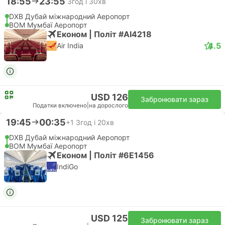
18:55
23:55
3год і 30хв
DXB Дубай міжнародний Аеропорт
BOM Мумбаї Аеропорт
Економ | Політ #AI4218
4.5
Air India
USD 126
Забронювати зараз
Податки включено
|
на дорослого
19:45
00:35
+1
3год і 20хв
DXB Дубай міжнародний Аеропорт
BOM Мумбаї Аеропорт
Економ | Політ #6E1456
IndiGo
USD 125
Забронювати зараз