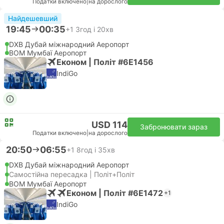
Податки включено
|
на дорослого
Найдешевший
19:45
00:35
+1
3год і 20хв
DXB Дубай міжнародний Аеропорт
BOM Мумбаї Аеропорт
Економ | Політ #6E1456
IndiGo
USD 114
Забронювати зараз
Податки включено
|
на дорослого
20:50
06:55
+1
8год і 35хв
DXB Дубай міжнародний Аеропорт
Самостійна пересадка | Політ+Політ
BOM Мумбаї Аеропорт
Економ | Політ #6E1472
+1
IndiGo