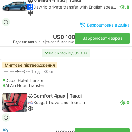
Мінiвен 4 пас | Таксі
4.8
Daytrip private transfer with English speaking driver
Безкоштовна відміна
USD 100
Забронювати зараз
Податки включено
|
тр.засіб, все вкл.
ще 3 класи від USD 90
Миттєве підтвердження
--:--
--:--
1год і 30хв
Dubai Hotel Transfer
Al Ain Hotel Transfer
Comfort 4pax | Таксі
5.0
Sougat Travel and Tourism