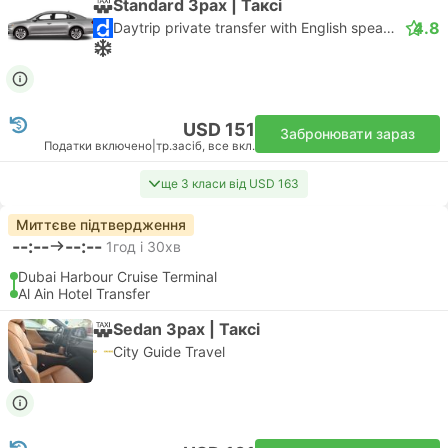
Standard 3pax | Таксі
4.8
Daytrip private transfer with English speaking driver
USD 151
Забронювати зараз
Податки включено
|
тр.засіб, все вкл.
ще 3 класи від USD 163
Миттєве підтвердження
--:--
--:--
1год і 30хв
Dubai Harbour Cruise Terminal
Al Ain Hotel Transfer
Sedan 3pax | Таксі
City Guide Travel