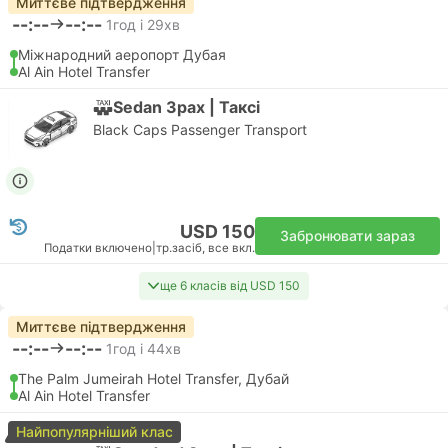
Миттєве підтвердження
--:--
--:--
1год і 29хв
Міжнародний аеропорт Дубая
Al Ain Hotel Transfer
Sedan 3pax | Таксі
Black Caps Passenger Transport
USD 150
Забронювати зараз
Податки включено
|
тр.засіб, все вкл.
ще 6 класів від USD 150
Миттєве підтвердження
--:--
--:--
1год і 44хв
The Palm Jumeirah Hotel Transfer, Дубай
Al Ain Hotel Transfer
Найпопулярніший клас