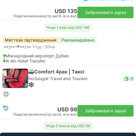
USD 135
Забронювати зараз
Податки включено
|
тр.засіб, все вкл.
ще 1 клас від USD 196
Миттєве підтвердження
Рекомендавано
--:--
--:--
1год і 30хв
Міжнародний аеропорт Дубая
Al Ain Hotel Transfer
Comfort 4pax | Таксі
5.0
Sougat Travel and Tourism
USD 96
Забронювати зараз
Податки включено
|
тр.засіб, все вкл.
ще 5 класів від USD 96