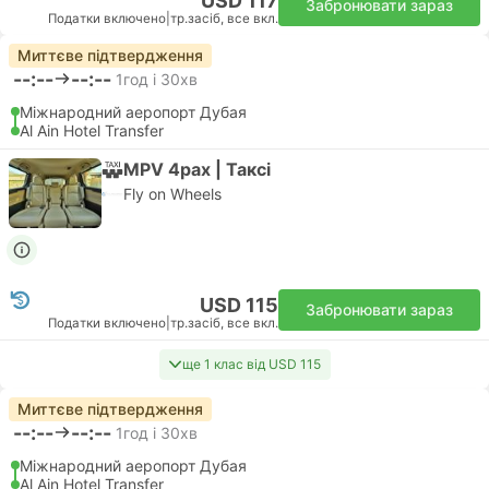
USD 117
Забронювати зараз
Податки включено
|
тр.засіб, все вкл.
Миттєве підтвердження
--:--
--:--
1год і 30хв
Міжнародний аеропорт Дубая
Al Ain Hotel Transfer
MPV 4pax | Таксі
Fly on Wheels
USD 115
Забронювати зараз
Податки включено
|
тр.засіб, все вкл.
ще 1 клас від USD 115
Миттєве підтвердження
--:--
--:--
1год і 30хв
Міжнародний аеропорт Дубая
Al Ain Hotel Transfer