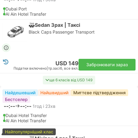
Dubai Port
Al Ain Hotel Transfer
Sedan 3pax | Таксі
Black Caps Passenger Transport
USD 149
Забронювати зараз
Податки включено
|
тр.засіб, все вкл.
ще 6 класів від USD 149
Найдешевший
Найшвидший
Миттєве підтвердження
Бестселер
--:--
--:--
1год і 23хв
Dubai Hotel Transfer
Al Ain Hotel Transfer
Найпопулярніший клас