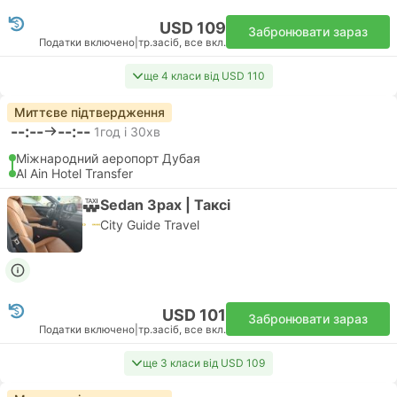
USD 109
Забронювати зараз
Податки включено
|
тр.засіб, все вкл.
ще 4 класи від USD 110
Миттєве підтвердження
--:--
--:--
1год і 30хв
Міжнародний аеропорт Дубая
Al Ain Hotel Transfer
Sedan 3pax | Таксі
City Guide Travel
USD 101
Забронювати зараз
Податки включено
|
тр.засіб, все вкл.
ще 3 класи від USD 109