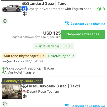
Standard 3pax | Таксі
4.8
Daytrip private transfer with English speaking driver
Безкоштовна відміна
USD 125
Забронювати зараз
Податки включено
|
тр.засіб, все вкл.
ще 3 класи від USD 136
Миттєве підтвердження
Рекомендавано
--:--
--:--
1год і 45хв
Міжнародний аеропорт Дубая
Al Ain Hotel Transfer
Найпопулярніший клас
Позашляховик 3 пас | Таксі
Desert Rose Tourism
Безкоштовна відміна