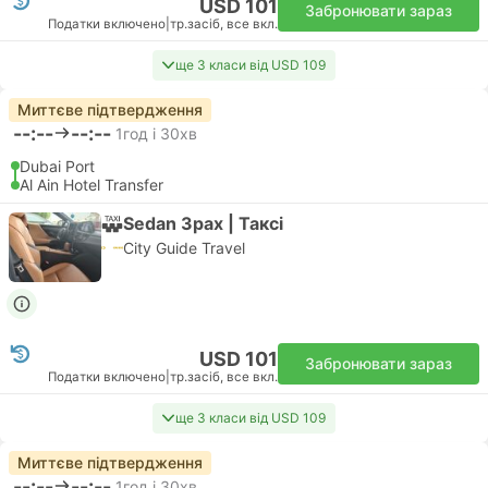
USD 101
Забронювати зараз
Податки включено
|
тр.засіб, все вкл.
ще 3 класи від USD 109
Миттєве підтвердження
--:--
--:--
1год і 30хв
Dubai Port
Al Ain Hotel Transfer
Sedan 3pax | Таксі
City Guide Travel
USD 101
Забронювати зараз
Податки включено
|
тр.засіб, все вкл.
ще 3 класи від USD 109
Миттєве підтвердження
--:--
--:--
1год і 30хв