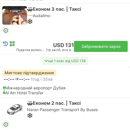
Економ 3 пас. | Таксі
Audalimo
USD 131
Забронювати зараз
Податки включено
|
тр.засіб, все вкл.
ще 1 клас від USD 138
Миттєве підтвердження
--:--
--:--
1год і 35хв
Міжнародний аеропорт Дубая
Al Ain Hotel Transfer
Економ 2 пас. | Таксі
Naran Passenger Transport By Buses