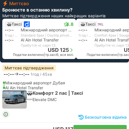
Миттєво
Бронюєте в останню хвилину?
Миттєве підтвердження наших найкращих варіантів
4.8
Таксі
Таксі
--:--
Міжнародний аеропорт Дубая
--:--
1год і 32хв
Standard 3pax | Daytrip private transfer with English speaking driver
1год і 30хв
--:--
Al Ain Hotel Transfer
--:--
Al Ain Hotel Transf
Прибуття чт, серп 13
Прибуття чт, серп 1
USD 125
U
Податки включено
|
тр.засіб, все вкл.
Податки включено
|
тр.зас
Миттєве підтвердження
--:--
--:--
1год і 45хв
Міжнародний аеропорт Дубая
Al Ain Hotel Transfer
Комфорт 2 пас | Таксі
Elevate DMC
Безкоштовна відміна