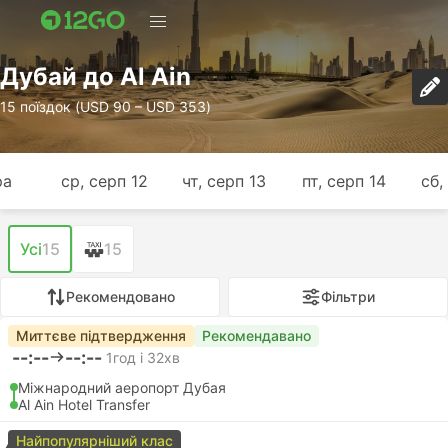
Дубай до Al Ain
15 поїздок (USD 90 – USD 353)
ра
ср, серп 12
чт, серп 13
пт, серп 14
сб,
Усі
15
15
Рекомендовано
Фільтри
Миттєве підтвердження
Рекомендавано
--:--
--:--
1год і 32хв
Міжнародний аеропорт Дубая
Al Ain Hotel Transfer
Найпопулярніший клас