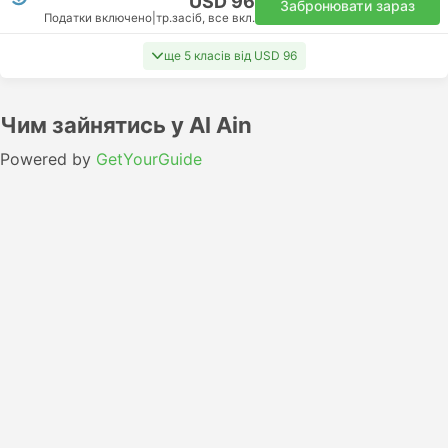
USD 96
Забронювати зараз
Податки включено
|
тр.засіб, все вкл.
ще 5 класів від USD 96
Чим зайнятись у Al Ain
Powered by
GetYourGuide