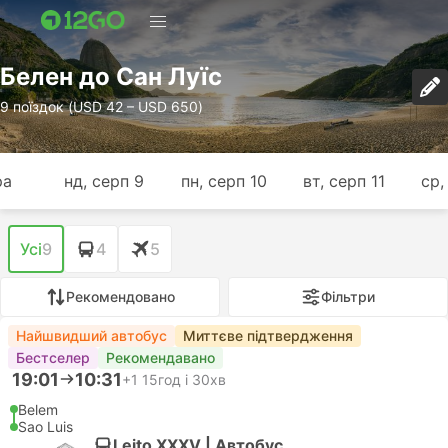
Белен до Сан Луїс
9 поїздок (USD 42 – USD 650)
ра
нд, серп 9
пн, серп 10
вт, серп 11
ср,
Усі
9
4
5
Рекомендовано
Фільтри
Найшвидший автобус
Миттєве підтвердження
Бестселер
Рекомендавано
19:01
10:31
+1
15год і 30хв
Belem
Sao Luis
Leito XXXV | Автобус