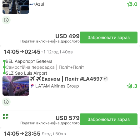
5.0
Azul
USD 499
Забронювати зараз
Податки включено
|
на дорослого
14:05
02:45
+1
12год і 40хв
BEL Аеропорт Белема
Самостійна пересадка | Політ+Політ
SLZ Sao Luis Airport
Економ | Політ #LA4597
+1
4.3
LATAM Airlines Group
USD 579
Забронювати зараз
Податки включено
|
на дорослого
14:05
23:55
9год і 50хв