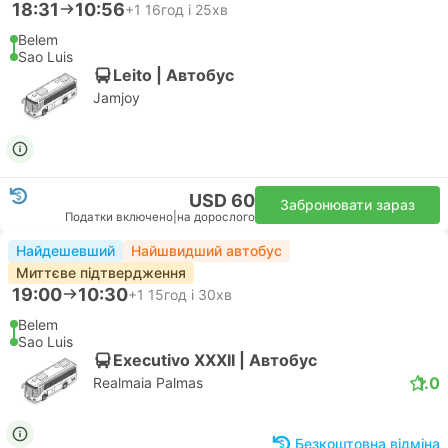
18:31
10:56
+1
16год і 25хв
Belem
Sao Luis
Leito | Автобус
Jamjoy
USD 60
Забронювати зараз
Податки включено
|
на дорослого
Найдешевший
Найшвидший автобус
Миттєве підтвердження
19:00
10:30
+1
15год і 30хв
Belem
Sao Luis
Executivo XXXII | Автобус
1.0
Realmaia Palmas
Безкоштовна відміна