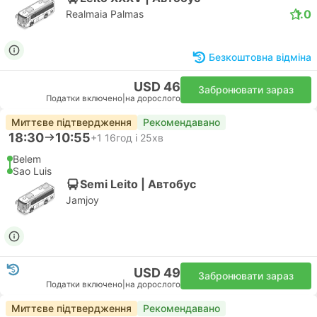
1.0
Realmaia Palmas
Безкоштовна відміна
USD 46
Забронювати зараз
Податки включено
|
на дорослого
Миттєве підтвердження
Рекомендавано
18:30
10:55
+1
16год і 25хв
Belem
Sao Luis
Semi Leito | Автобус
Jamjoy
USD 49
Забронювати зараз
Податки включено
|
на дорослого
Миттєве підтвердження
Рекомендавано