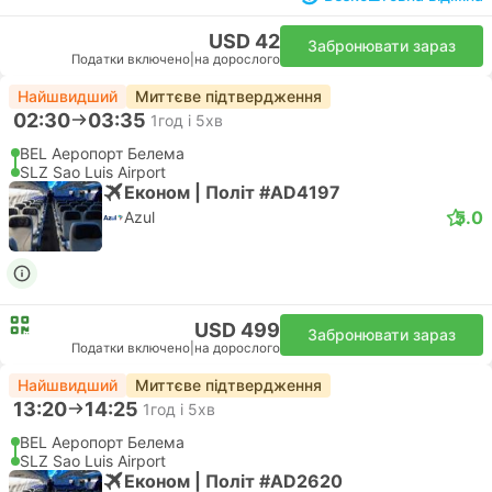
USD 42
Забронювати зараз
Податки включено
|
на дорослого
Найшвидший
Миттєве підтвердження
02:30
03:35
1год і 5хв
BEL Аеропорт Белема
SLZ Sao Luis Airport
Економ | Політ #AD4197
5.0
Azul
USD 499
Забронювати зараз
Податки включено
|
на дорослого
Найшвидший
Миттєве підтвердження
13:20
14:25
1год і 5хв
BEL Аеропорт Белема
SLZ Sao Luis Airport
Економ | Політ #AD2620