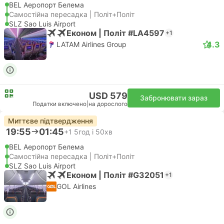
BEL Аеропорт Белема
Самостійна пересадка | Політ+Політ
SLZ Sao Luis Airport
Економ | Політ #LA4597
+1
4.3
LATAM Airlines Group
USD 579
Забронювати зараз
Податки включено
|
на дорослого
Миттєве підтвердження
19:55
01:45
+1
5год і 50хв
BEL Аеропорт Белема
Самостійна пересадка | Політ+Політ
SLZ Sao Luis Airport
Економ | Політ #G32051
+1
GOL Airlines