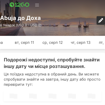
Abuja до Доха
0 поїздок (USD 0 – USD 0)
ра
вт, серп 11
ср, серп 12
чт, серп 13
пт,
Подорожі недоступні, спробуйте знайти
іншу дату чи місце розташування.
Ця поїздка недоступна в обраний день. Ви можете
спробувати знайти на завтра, іншу дату або просто
перевірити тут: