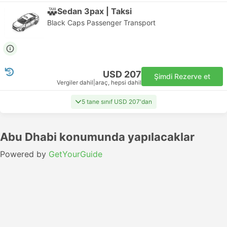
Sedan 3pax | Taksi
Black Caps Passenger Transport
USD 207
Şimdi Rezerve et
Vergiler dahil
|
araç, hepsi dahil
5 tane sınıf USD 207'dan
Abu Dhabi konumunda yapılacaklar
Powered by
GetYourGuide