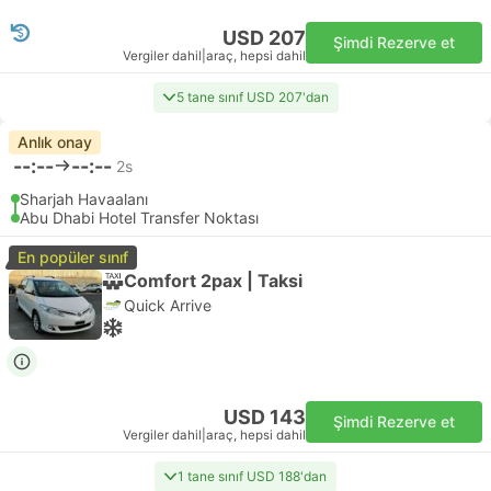
USD 207
Şimdi Rezerve et
Vergiler dahil
|
araç, hepsi dahil
5 tane sınıf USD 207'dan
Anlık onay
--:--
--:--
2s
Sharjah Havaalanı
Abu Dhabi Hotel Transfer Noktası
En popüler sınıf
Comfort 2pax | Taksi
Quick Arrive
USD 143
Şimdi Rezerve et
Vergiler dahil
|
araç, hepsi dahil
1 tane sınıf USD 188'dan