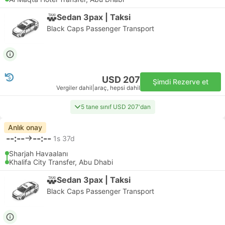
Sedan 3pax | Taksi
Black Caps Passenger Transport
USD 207
Şimdi Rezerve et
Vergiler dahil
|
araç, hepsi dahil
5 tane sınıf USD 207'dan
Anlık onay
--:--
--:--
1s 37d
Sharjah Havaalanı
Khalifa City Transfer, Abu Dhabi
Sedan 3pax | Taksi
Black Caps Passenger Transport