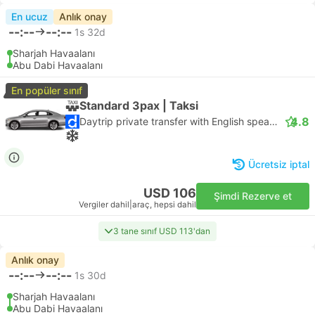
En ucuz
Anlık onay
--:--
--:--
1s 32d
Sharjah Havaalanı
Abu Dabi Havaalanı
En popüler sınıf
Standard 3pax | Taksi
4.8
Daytrip private transfer with English speaking driver
Ücretsiz iptal
USD 106
Şimdi Rezerve et
Vergiler dahil
|
araç, hepsi dahil
3 tane sınıf USD 113'dan
Anlık onay
--:--
--:--
1s 30d
Sharjah Havaalanı
Abu Dabi Havaalanı