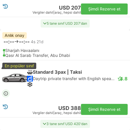
USD 207
Şimdi Rezerve et
Vergiler dahil
|
araç, hepsi dahil
5 tane sınıf USD 207'dan
Anlık onay
--:--
--:--
4s 21d
Sharjah Havaalanı
Qasr Al Sarab Transfer, Abu Dhabi
En popüler sınıf
Standard 3pax | Taksi
4.8
Daytrip private transfer with English speaking driver
USD 388
Şimdi Rezerve et
Vergiler dahil
|
araç, hepsi dahil
3 tane sınıf USD 420'dan