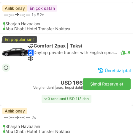
Anlık onay
En çok satan
--:--
--:--
1s 52d
Sharjah Havaalanı
Abu Dhabi Hotel Transfer Noktası
En popüler sınıf
Comfort 2pax | Taksi
4.8
Daytrip private transfer with English speaking driver
Ücretsiz iptal
USD 166
Şimdi Rezerve et
Vergiler dahil
|
araç, hepsi dahil
3 tane sınıf USD 113'dan
Anlık onay
--:--
--:--
2s
Sharjah Havaalanı
Abu Dhabi Hotel Transfer Noktası