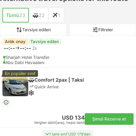
Tümü
23
22
1
Tavsiye edilen
Filtreler
Anlık onay
Tavsiye edilen
--:--
--:--
2s
Sharjah Hotel Transfer
Abu Dabi Havaalanı
En popüler sınıf
Comfort 2pax | Taksi
Quick Arrive
USD 134
Şimdi Rezerve et
Vergiler dahil
|
araç, hepsi dahil
1 tane sınıf USD 179'dan