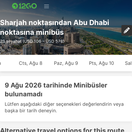
Sharjah noktasından Abu Dhabi
noktasına minibüs
23 seyahat (USD 106 – USD 578)
n
Cts, Ağu 8
Paz, Ağu 9
Pts, Ağu 10
Sal
9 Ağu 2026 tarihinde Minibüsler
bulunamadı
Lütfen aşağıdaki diğer seçenekleri değerlendirin veya
başka bir tarih deneyin.
Alternative travel options for this route