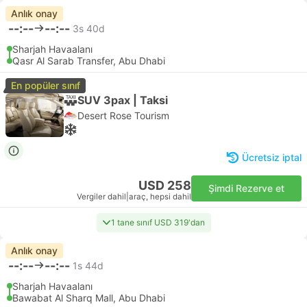
Anlık onay
--:--
--:--
3s 40d
Sharjah Havaalanı
Qasr Al Sarab Transfer, Abu Dhabi
En popüler sınıf
SUV 3pax | Taksi
Desert Rose Tourism
Ücretsiz iptal
USD 258
Şimdi Rezerve et
Vergiler dahil
|
araç, hepsi dahil
1 tane sınıf USD 319'dan
Anlık onay
--:--
--:--
1s 44d
Sharjah Havaalanı
Bawabat Al Sharq Mall, Abu Dhabi