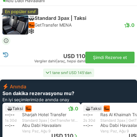
Abu Dabi Havaalanı
En popüler sınıf
Standard 3pax | Taksi
5.0
GetTransfer MENA
USD 110
Şimdi Rezerve et
Vergiler dahil
|
araç, hepsi dahil
1 tane sınıf USD 145'dan
Anında
Son dakika rezervasyonu mu?
En iyi seçimlerimizde anında onay
5.0
Taksi
Taksi
--:--
Sharjah Hotel Transfer
--:--
Ras Al Khaimah Tr
1s 30d
Standard 3pax | GetTransfer MENA
2s 30d
--:--
Abu Dabi Havaalanı
--:--
Abu Dabi Havaala
Varış: Paz, Ağu 9
Varış: Paz, Ağu 9
USD 110
US