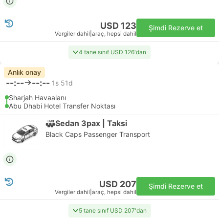
USD 123
Şimdi Rezerve et
Vergiler dahil
|
araç, hepsi dahil
4 tane sınıf USD 126'dan
Anlık onay
--:--
--:--
1s 51d
Sharjah Havaalanı
Abu Dhabi Hotel Transfer Noktası
Sedan 3pax | Taksi
Black Caps Passenger Transport
USD 207
Şimdi Rezerve et
Vergiler dahil
|
araç, hepsi dahil
5 tane sınıf USD 207'dan