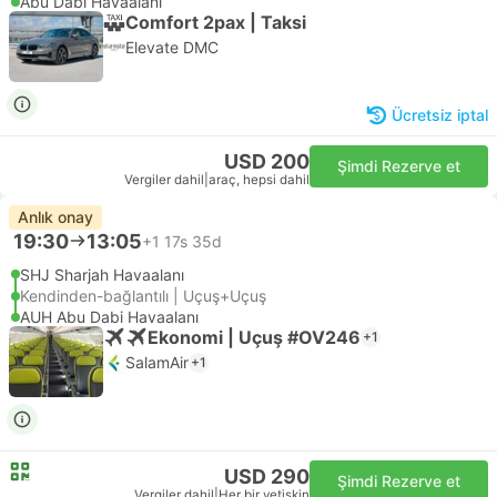
Abu Dabi Havaalanı
Comfort 2pax | Taksi
Elevate DMC
Ücretsiz iptal
USD 200
Şimdi Rezerve et
Vergiler dahil
|
araç, hepsi dahil
Anlık onay
19:30
13:05
+1
17s 35d
SHJ Sharjah Havaalanı
Kendinden-bağlantılı | Uçuş+Uçuş
AUH Abu Dabi Havaalanı
Ekonomi | Uçuş #OV246
+1
SalamAir
+1
USD 290
Şimdi Rezerve et
Vergiler dahil
|
Her bir yetişkin