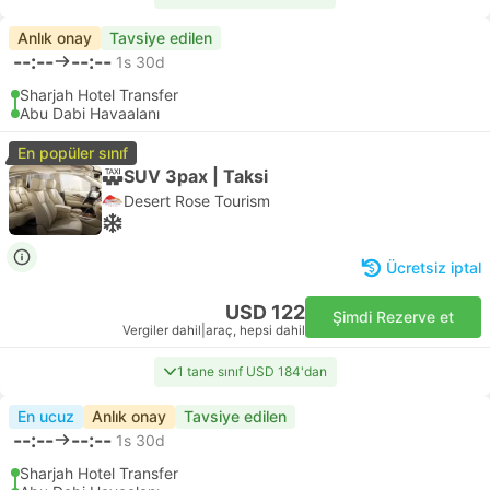
Anlık onay
Tavsiye edilen
--:--
--:--
1s 30d
Sharjah Hotel Transfer
Abu Dabi Havaalanı
En popüler sınıf
SUV 3pax | Taksi
Desert Rose Tourism
Ücretsiz iptal
USD 122
Şimdi Rezerve et
Vergiler dahil
|
araç, hepsi dahil
1 tane sınıf USD 184'dan
En ucuz
Anlık onay
Tavsiye edilen
--:--
--:--
1s 30d
Sharjah Hotel Transfer