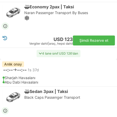
Economy 2pax | Taksi
Naran Passenger Transport By Buses
USD 123
Şimdi Rezerve et
Vergiler dahil
|
araç, hepsi dahil
4 tane sınıf USD 126'dan
Anlık onay
--:--
--:--
1s 37d
Sharjah Havaalanı
Abu Dabi Havaalanı
Sedan 3pax | Taksi
Black Caps Passenger Transport