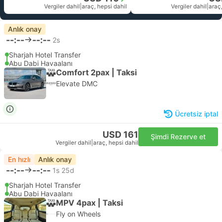
Vergiler dahil
|
araç, hepsi dahil
Vergiler dahil
|
araç,
Anlık onay
--:--
--:--
2s
Sharjah Hotel Transfer
Abu Dabi Havaalanı
Comfort 2pax | Taksi
Elevate DMC
Ücretsiz iptal
USD 161
Şimdi Rezerve et
Vergiler dahil
|
araç, hepsi dahil
En hızlı
Anlık onay
--:--
--:--
1s 25d
Sharjah Hotel Transfer
Abu Dabi Havaalanı
MPV 4pax | Taksi
Fly on Wheels