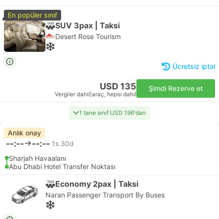
En popüler sınıf
SUV 3pax | Taksi
Desert Rose Tourism
Ücretsiz iptal
USD 135
Şimdi Rezerve et
Vergiler dahil
|
araç, hepsi dahil
1 tane sınıf USD 196'dan
Anlık onay
--:--
--:--
1s 30d
Sharjah Havaalanı
Abu Dhabi Hotel Transfer Noktası
Economy 2pax | Taksi
Naran Passenger Transport By Buses