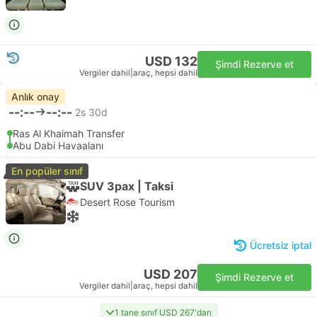
USD 132
Şimdi Rezerve et
Vergiler dahil
|
araç, hepsi dahil
Anlık onay
--:--
--:--
2s 30d
Ras Al Khaimah Transfer
Abu Dabi Havaalanı
En popüler sınıf
SUV 3pax | Taksi
Desert Rose Tourism
Ücretsiz iptal
USD 207
Şimdi Rezerve et
Vergiler dahil
|
araç, hepsi dahil
1 tane sınıf USD 267'dan