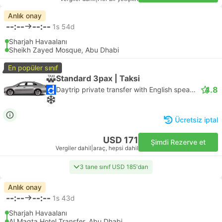
Anlık onay
--:--
--:--
1s 54d
Sharjah Havaalanı
Sheikh Zayed Mosque, Abu Dhabi
En popüler sınıf
Standard 3pax | Taksi
4.8
Daytrip private transfer with English speaking driver
Ücretsiz iptal
USD 171
Şimdi Rezerve et
Vergiler dahil
|
araç, hepsi dahil
3 tane sınıf USD 185'dan
Anlık onay
--:--
--:--
1s 43d
Sharjah Havaalanı
Al Maqta Hotel Transfer, Abu Dhabi