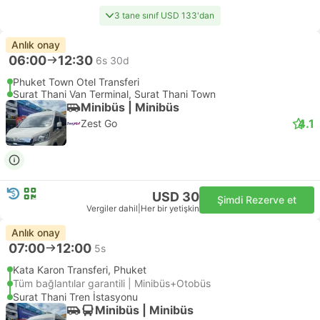
3 tane sınıf USD 133'dan
Anlık onay
06:00
12:30
6s 30d
Phuket Town Otel Transferi
Surat Thani Van Terminal, Surat Thani Town
Minibüs | Minibüs
4.1
Zest Go
USD 30
Şimdi Rezerve et
Vergiler dahil
|
Her bir yetişkin
Anlık onay
07:00
12:00
5s
Kata Karon Transferi, Phuket
Tüm bağlantılar garantili | Minibüs+Otobüs
Surat Thani Tren İstasyonu
Minibüs | Minibüs