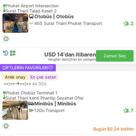
Phuket Airport Intersection
Surat Thani Talad Kaset 2
Otobüs | Otobüs
4.2
465 Surat Thani Phuket Transport
USD 14'dan itibaren
Zaman Seç
Vergiler dahil
|
Her bir yetişkin
ÇIFTLERIN FAVORILERI
Anlık onay
En çok satan
--:--
--:--
4s 30d
Phuket Otobüs Terminali 1
Surat Thani kenti Phantip Seyahat Ofisi
Minibüs | Minibüs
4.7
12Go Transport
Bugün $0,34 indirim