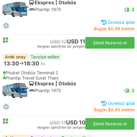
Ekspres | Otobüs
4.3
Phantip 1970
Ücretsiz iptal
Bugün $0,48 indirim
USD 11
USD 12
Şimdi Rezerve et
Vergiler dahil
|
Her bir yetişkin
Anlık onay
Tavsiye edilen
13:30
18:30
5s
Phuket Otobüs Terminali 2
Phantip Travel Surat Thani
Ekspres | Otobüs
4.3
Phantip 1970
Ücretsiz iptal
Bugün $0,45 indirim
USD 10
USD 11
Şimdi Rezerve et
Vergiler dahil
|
Her bir yetişkin