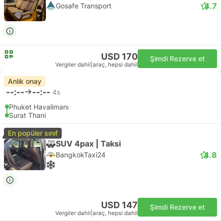
4.7
Gosafe Transport
USD 170
Şimdi Rezerve et
Vergiler dahil
|
araç, hepsi dahil
Anlık onay
--:--
--:--
4s
Phuket Havalimanı
Surat Thani
En popüler sınıf
SUV 4pax | Taksi
4.8
BangkokTaxi24
USD 147
Şimdi Rezerve et
Vergiler dahil
|
araç, hepsi dahil