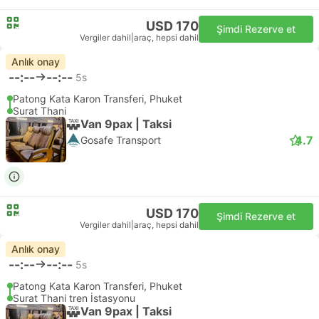
USD 170
Şimdi Rezerve et
Vergiler dahil
|
araç, hepsi dahil
Anlık onay
--:--
--:--
5s
Patong Kata Karon Transferi, Phuket
Surat Thani
Van 9pax | Taksi
4.7
Gosafe Transport
USD 170
Şimdi Rezerve et
Vergiler dahil
|
araç, hepsi dahil
Anlık onay
--:--
--:--
5s
Patong Kata Karon Transferi, Phuket
Surat Thani tren İstasyonu
Van 9pax | Taksi