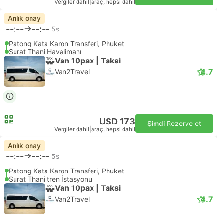
Vergiler dahil
|
araç, hepsi dahil
Anlık onay
--:--
--:--
5s
Patong Kata Karon Transferi, Phuket
Surat Thani Havalimanı
Van 10pax | Taksi
4.7
Van2Travel
USD 173
Şimdi Rezerve et
Vergiler dahil
|
araç, hepsi dahil
Anlık onay
--:--
--:--
5s
Patong Kata Karon Transferi, Phuket
Surat Thani tren İstasyonu
Van 10pax | Taksi
4.7
Van2Travel