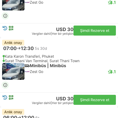
4.1
Zest Go
USD 30
Şimdi Rezerve et
Vergiler dahil
|
Her bir yetişkin
Anlık onay
07:00
12:30
5s 30d
Kata Karon Transferi, Phuket
Surat Thani Van Terminal, Surat Thani Town
Minibüs | Minibüs
4.1
Zest Go
USD 30
Şimdi Rezerve et
Vergiler dahil
|
Her bir yetişkin
Anlık onay
06:00
12:00
6s