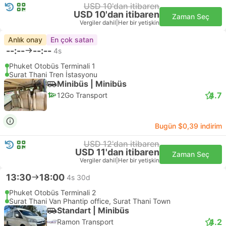
USD 10'dan itibaren
USD 10'dan itibaren
Zaman Seç
Vergiler dahil
|
Her bir yetişkin
Anlık onay
En çok satan
--:--
--:--
4s
Phuket Otobüs Terminali 1
Surat Thani Tren İstasyonu
Minibüs | Minibüs
4.7
12Go Transport
Bugün $0,39 indirim
USD 12'dan itibaren
USD 11'dan itibaren
Zaman Seç
Vergiler dahil
|
Her bir yetişkin
13:30
18:00
4s 30d
Phuket Otobüs Terminali 2
Surat Thani Van Phantip office, Surat Thani Town
Standart | Minibüs
4.2
Ramon Transport