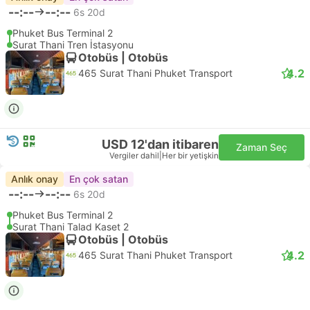
--:--
--:--
6s 20d
Phuket Bus Terminal 2
Surat Thani Tren İstasyonu
Otobüs | Otobüs
4.2
465 Surat Thani Phuket Transport
USD 12'dan itibaren
Zaman Seç
Vergiler dahil
|
Her bir yetişkin
Anlık onay
En çok satan
--:--
--:--
6s 20d
Phuket Bus Terminal 2
Surat Thani Talad Kaset 2
Otobüs | Otobüs
4.2
465 Surat Thani Phuket Transport