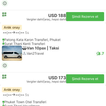
USD 188
Şimdi Rezerve et
Vergiler dahil
|
araç, hepsi dahil
Anlık onay
--:--
--:--
5s
Patong Kata Karon Transferi, Phuket
Surat Thani Kenti Transferi
Van 10pax | Taksi
4.7
Van2Travel
USD 173
Şimdi Rezerve et
Vergiler dahil
|
araç, hepsi dahil
Anlık onay
--:--
--:--
5s
Phuket Town Otel Transferi
Surat Thani Havalimanı