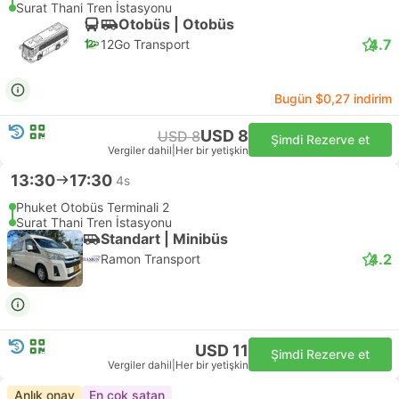
Surat Thani Tren İstasyonu
Otobüs | Otobüs
4.7
12Go Transport
Bugün $0,27 indirim
USD 8
USD 8
Şimdi Rezerve et
Vergiler dahil
|
Her bir yetişkin
13:30
17:30
4s
Phuket Otobüs Terminali 2
Surat Thani Tren İstasyonu
Standart | Minibüs
4.2
Ramon Transport
USD 11
Şimdi Rezerve et
Vergiler dahil
|
Her bir yetişkin
Anlık onay
En çok satan