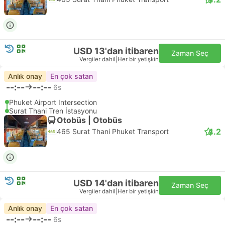
USD 13'dan itibaren
Zaman Seç
Vergiler dahil
|
Her bir yetişkin
Anlık onay
En çok satan
--:--
--:--
6s
Phuket Airport Intersection
Surat Thani Tren İstasyonu
Otobüs | Otobüs
4.2
465 Surat Thani Phuket Transport
USD 14'dan itibaren
Zaman Seç
Vergiler dahil
|
Her bir yetişkin
Anlık onay
En çok satan
--:--
--:--
6s