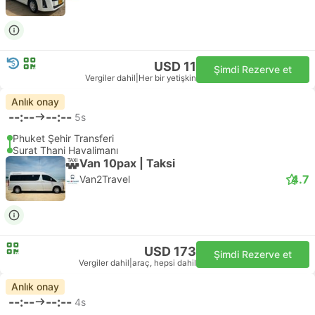
USD 11
Şimdi Rezerve et
Vergiler dahil
|
Her bir yetişkin
Anlık onay
--:--
--:--
5s
Phuket Şehir Transferi
Surat Thani Havalimanı
Van 10pax | Taksi
4.7
Van2Travel
USD 173
Şimdi Rezerve et
Vergiler dahil
|
araç, hepsi dahil
Anlık onay
--:--
--:--
4s