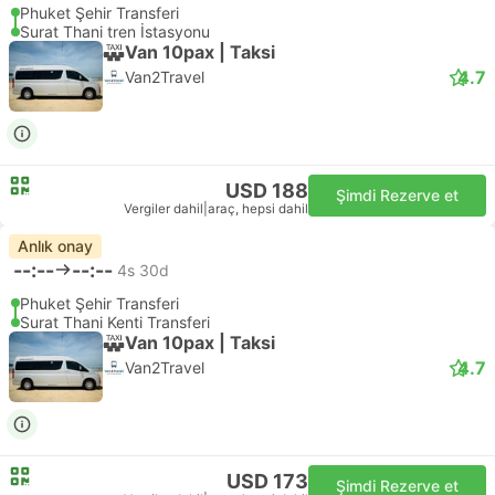
Phuket Şehir Transferi
Surat Thani tren İstasyonu
Van 10pax | Taksi
4.7
Van2Travel
USD 188
Şimdi Rezerve et
Vergiler dahil
|
araç, hepsi dahil
Anlık onay
--:--
--:--
4s 30d
Phuket Şehir Transferi
Surat Thani Kenti Transferi
Van 10pax | Taksi
4.7
Van2Travel
USD 173
Şimdi Rezerve et