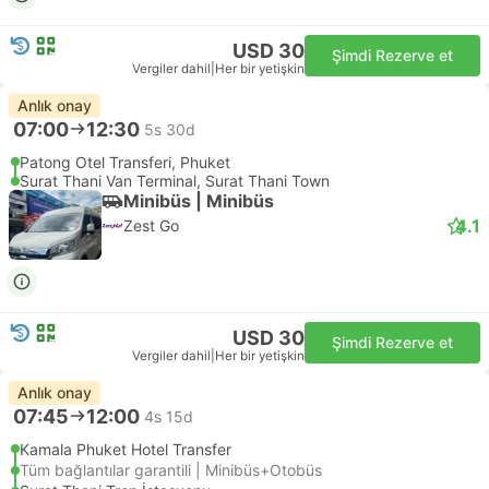
USD 30
Şimdi Rezerve et
Vergiler dahil
|
Her bir yetişkin
Anlık onay
07:00
12:30
5s 30d
Patong Otel Transferi, Phuket
Surat Thani Van Terminal, Surat Thani Town
Minibüs | Minibüs
4.1
Zest Go
USD 30
Şimdi Rezerve et
Vergiler dahil
|
Her bir yetişkin
Anlık onay
07:45
12:00
4s 15d
Kamala Phuket Hotel Transfer
Tüm bağlantılar garantili | Minibüs+Otobüs