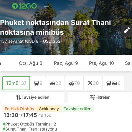
Phuket noktasından Surat Thani
noktasına minibüs
137 seyahat (USD 8 – USD 352)
n
Cts, Ağu 8
Paz, Ağu 9
Pts, Ağu 10
Sal
Tümü
137
9
22
70
30
6
Tavsiye edilen
Filtreler
En Hızlı Otobüs
Anlık onay
Tavsiye edilen
13:30
17:45
4s 15d
Phuket Otobüs Terminali 2
Surat Thani Tren İstasyonu