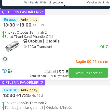
Vergiler dahil
|
Her bir yetişkin
Vergiler dahil
|
Her
ÇIFTLERIN FAVORILERI
En ucuz
Anlık onay
13:30
18:00
4s 30d
Phuket Otobüs Terminali 2
Surat Thani Kenti Phantip Ofisi
Otobüs | Otobüs
4.7
12Go Transport
Bugün $0,27 indirim
USD 8
USD 8
Şimdi Rezerve et
Vergiler dahil
|
Her bir yetişkin
ÇIFTLERIN FAVORILERI
En ucuz
Anlık onay
13:30
17:45
4s 15d
Phuket Otobüs Terminali 2
Tüm bağlantılar garantili | Otobüs+Minibüs