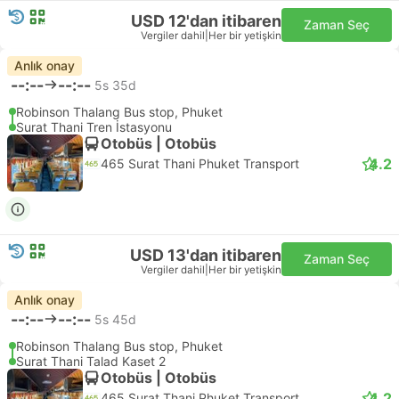
USD 12'dan itibaren
Zaman Seç
Vergiler dahil
|
Her bir yetişkin
Anlık onay
--:--
--:--
5s 35d
Robinson Thalang Bus stop, Phuket
Surat Thani Tren İstasyonu
Otobüs | Otobüs
4.2
465 Surat Thani Phuket Transport
USD 13'dan itibaren
Zaman Seç
Vergiler dahil
|
Her bir yetişkin
Anlık onay
--:--
--:--
5s 45d
Robinson Thalang Bus stop, Phuket
Surat Thani Talad Kaset 2
Otobüs | Otobüs
4.2
465 Surat Thani Phuket Transport