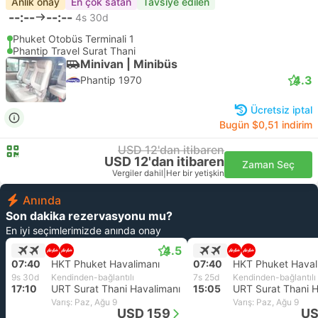
Anlık onay
En çok satan
Tavsiye edilen
--:--
--:--
4s 30d
Phuket Otobüs Terminali 1
Phantip Travel Surat Thani
Minivan | Minibüs
4.3
Phantip 1970
Ücretsiz iptal
Bugün $0,51 indirim
USD 12'dan itibaren
USD 12'dan itibaren
Zaman Seç
Vergiler dahil
|
Her bir yetişkin
Anında
Son dakika rezervasyonu mu?
En iyi seçimlerimizde anında onay
4.5
07:40
HKT Phuket Havalimanı
07:40
HKT Phuket Haval
9s 30d
Kendinden-bağlantılı
7s 25d
Kendinden-bağlantılı
17:10
URT Surat Thani Havalimanı
15:05
URT Surat Thani H
Varış: Paz, Ağu 9
Varış: Paz, Ağu 9
USD 159
US