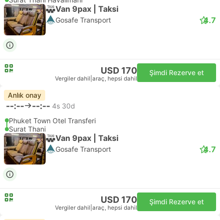
Van 9pax | Taksi
4.7
Gosafe Transport
USD 170
Şimdi Rezerve et
Vergiler dahil
|
araç, hepsi dahil
Anlık onay
--:--
--:--
4s 30d
Phuket Town Otel Transferi
Surat Thani
Van 9pax | Taksi
4.7
Gosafe Transport
USD 170
Şimdi Rezerve et
Vergiler dahil
|
araç, hepsi dahil