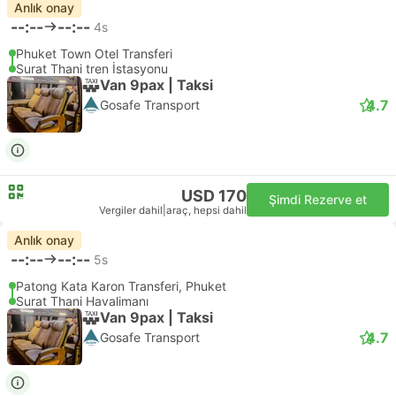
Anlık onay
--:--
--:--
4s
Phuket Town Otel Transferi
Surat Thani tren İstasyonu
Van 9pax | Taksi
4.7
Gosafe Transport
USD 170
Şimdi Rezerve et
Vergiler dahil
|
araç, hepsi dahil
Anlık onay
--:--
--:--
5s
Patong Kata Karon Transferi, Phuket
Surat Thani Havalimanı
Van 9pax | Taksi
4.7
Gosafe Transport