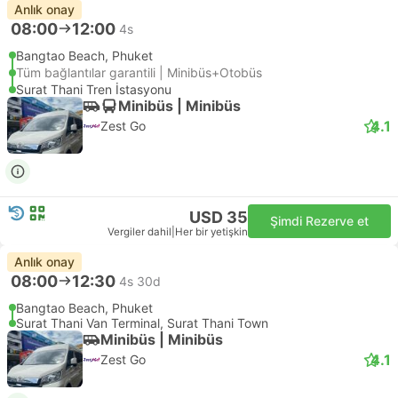
Anlık onay
08:00
12:00
4s
Bangtao Beach, Phuket
Tüm bağlantılar garantili | Minibüs+Otobüs
Surat Thani Tren İstasyonu
Minibüs | Minibüs
4.1
Zest Go
USD 35
Şimdi Rezerve et
Vergiler dahil
|
Her bir yetişkin
Anlık onay
08:00
12:30
4s 30d
Bangtao Beach, Phuket
Surat Thani Van Terminal, Surat Thani Town
Minibüs | Minibüs
4.1
Zest Go