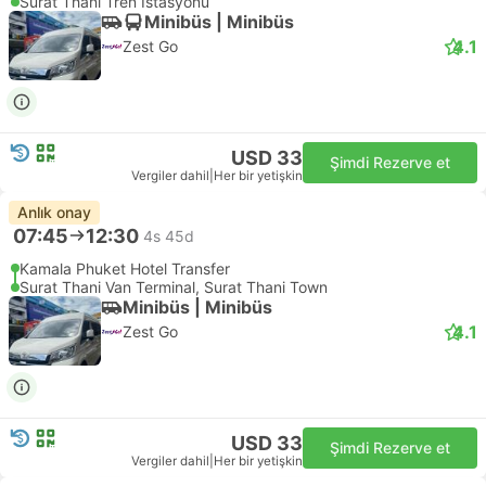
Surat Thani Tren İstasyonu
Minibüs | Minibüs
4.1
Zest Go
USD 33
Şimdi Rezerve et
Vergiler dahil
|
Her bir yetişkin
Anlık onay
07:45
12:30
4s 45d
Kamala Phuket Hotel Transfer
Surat Thani Van Terminal, Surat Thani Town
Minibüs | Minibüs
4.1
Zest Go
USD 33
Şimdi Rezerve et
Vergiler dahil
|
Her bir yetişkin