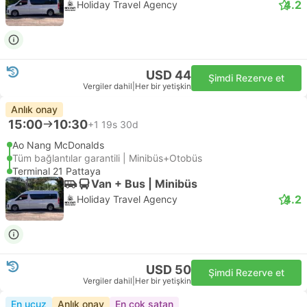
4.2
Holiday Travel Agency
USD 44
Şimdi Rezerve et
Vergiler dahil
|
Her bir yetişkin
Anlık onay
15:00
10:30
+1
19s 30d
Ao Nang McDonalds
Tüm bağlantılar garantili | Minibüs+Otobüs
Terminal 21 Pattaya
Van + Bus | Minibüs
4.2
Holiday Travel Agency
USD 50
Şimdi Rezerve et
Vergiler dahil
|
Her bir yetişkin
En ucuz
Anlık onay
En çok satan