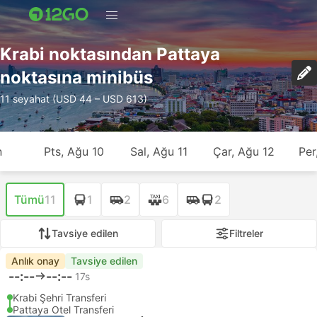
Krabi noktasından Pattaya
noktasına minibüs
11 seyahat (USD 44 – USD 613)
n
Pts, Ağu 10
Sal, Ağu 11
Çar, Ağu 12
Per
Tümü
11
1
2
6
2
Tavsiye edilen
Filtreler
Anlık onay
Tavsiye edilen
--:--
--:--
17s
Krabi Şehri Transferi
Pattaya Otel Transferi