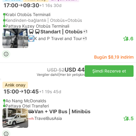
17:00
09:30
+1
16s 30d
Krabi Otobüs Terminali
Kendinden-bağlantılı | Otobüs+Otobüs
Pattaya Kuzey Otobüs Terminali
Standart | Otobüs
+1
4.6
K and P Travel and Tour
+1
Bugün $8,19 indirim
USD 44
USD 52
Şimdi Rezerve et
Vergiler dahil
|
Her bir yetişkin
Anlık onay
15:00
10:45
+1
19s 45d
Ao Nang McDonalds
Pattaya Otel Transferi
Van + VIP Bus | Minibüs
4.5
TravelBusAsia