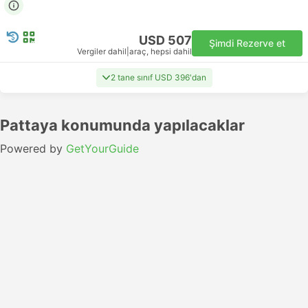
USD 507
Şimdi Rezerve et
Vergiler dahil
|
araç, hepsi dahil
2 tane sınıf USD 396'dan
Pattaya konumunda yapılacaklar
Powered by
GetYourGuide