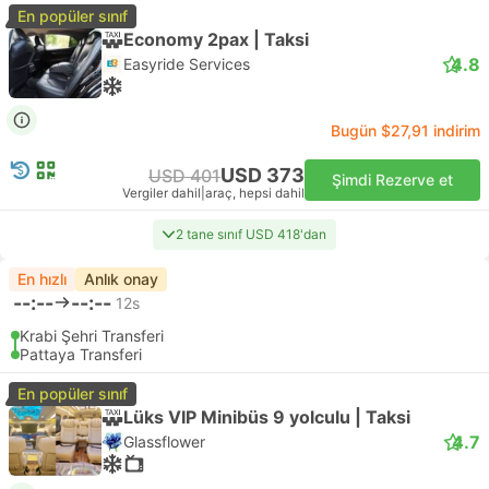
En popüler sınıf
Economy 2pax | Taksi
4.8
Easyride Services
Bugün $27,91 indirim
USD 373
USD 401
Şimdi Rezerve et
Vergiler dahil
|
araç, hepsi dahil
2 tane sınıf USD 418'dan
En hızlı
Anlık onay
--:--
--:--
12s
Krabi Şehri Transferi
Pattaya Transferi
En popüler sınıf
Lüks VIP Minibüs 9 yolculu | Taksi
4.7
Glassflower