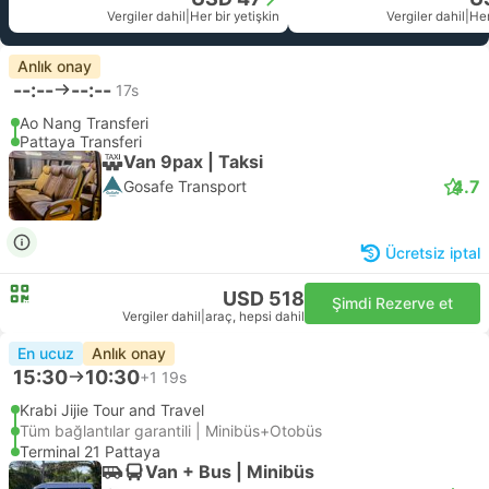
Vergiler dahil
|
Her bir yetişkin
Vergiler dahil
|
Her
Anlık onay
--:--
--:--
17s
Ao Nang Transferi
Pattaya Transferi
Van 9pax | Taksi
4.7
Gosafe Transport
Ücretsiz iptal
USD 518
Şimdi Rezerve et
Vergiler dahil
|
araç, hepsi dahil
En ucuz
Anlık onay
15:30
10:30
+1
19s
Krabi Jijie Tour and Travel
Tüm bağlantılar garantili | Minibüs+Otobüs
Terminal 21 Pattaya
Van + Bus | Minibüs