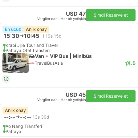
USD 47
Şimdi Rezerve et
Vergiler dahil
|
Her bir yetişkin
En ucuz
Anlık onay
15:30
10:45
+1
19s 15d
Krabi Jijie Tour and Travel
Pattaya Otel Transferi
Van + VIP Bus | Minibüs
4.5
TravelBusAsia
USD 45
Şimdi Rezerve et
Vergiler dahil
|
Her bir yetişkin
Anlık onay
--:--
--:--
13s 30d
Ao Nang Transferi
Pattaya