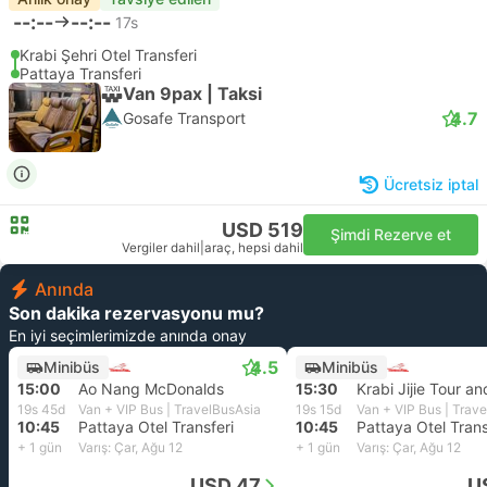
--:--
--:--
17s
Krabi Şehri Otel Transferi
Pattaya Transferi
Van 9pax | Taksi
4.7
Gosafe Transport
Ücretsiz iptal
USD 519
Şimdi Rezerve et
Vergiler dahil
|
araç, hepsi dahil
Anında
Son dakika rezervasyonu mu?
En iyi seçimlerimizde anında onay
4.5
Minibüs
Minibüs
15:00
Ao Nang McDonalds
15:30
Krabi Jijie Tour an
19s 45d
Van + VIP Bus | TravelBusAsia
19s 15d
Van + VIP Bus | Trav
10:45
Pattaya Otel Transferi
10:45
Pattaya Otel Trans
+ 1 gün
Varış: Çar, Ağu 12
+ 1 gün
Varış: Çar, Ağu 12
USD 47
U