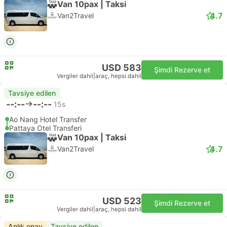
Van 10pax | Taksi
4.7
Van2Travel
USD 583
Şimdi Rezerve et
Vergiler dahil
|
araç, hepsi dahil
Tavsiye edilen
--:--
--:--
15s
Ao Nang Hotel Transfer
Pattaya Otel Transferi
Van 10pax | Taksi
4.7
Van2Travel
USD 523
Şimdi Rezerve et
Vergiler dahil
|
araç, hepsi dahil
Anlık onay
Tavsiye edilen