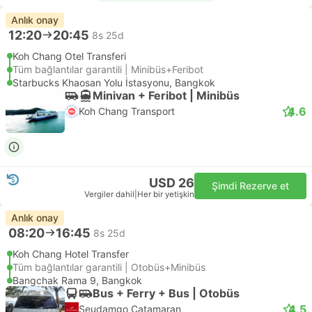
Anlık onay
12:20
20:45
8s 25d
Koh Chang Otel Transferi
Tüm bağlantılar garantili | Minibüs+Feribot
Starbucks Khaosan Yolu İstasyonu, Bangkok
Minivan + Feribot | Minibüs
4.6
Koh Chang Transport
USD 26
Şimdi Rezerve et
Vergiler dahil
|
Her bir yetişkin
Anlık onay
08:20
16:45
8s 25d
Koh Chang Hotel Transfer
Tüm bağlantılar garantili | Otobüs+Minibüs
Bangchak Rama 9, Bangkok
Bus + Ferry + Bus | Otobüs
4.5
Seudamgo Catamaran