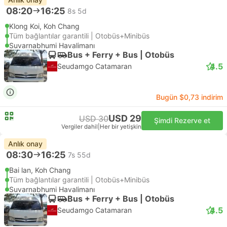
08:20
16:25
8s 5d
Klong Koi, Koh Chang
Tüm bağlantılar garantili | Otobüs+Minibüs
Suvarnabhumi Havalimanı
Bus + Ferry + Bus | Otobüs
4.5
Seudamgo Catamaran
Bugün $0,73 indirim
USD 29
USD 30
Şimdi Rezerve et
Vergiler dahil
|
Her bir yetişkin
Anlık onay
08:30
16:25
7s 55d
Bai lan, Koh Chang
Tüm bağlantılar garantili | Otobüs+Minibüs
Suvarnabhumi Havalimanı
Bus + Ferry + Bus | Otobüs
4.5
Seudamgo Catamaran