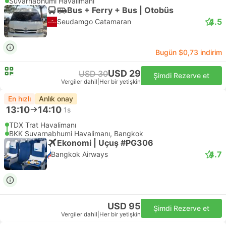
Suvarnabhumi Havalimanı
Bus + Ferry + Bus | Otobüs
4.5
Seudamgo Catamaran
Bugün $0,73 indirim
USD 29
USD 30
Şimdi Rezerve et
Vergiler dahil
|
Her bir yetişkin
En hızlı
Anlık onay
13:10
14:10
1s
TDX Trat Havalimanı
BKK Suvarnabhumi Havalimanı, Bangkok
Ekonomi | Uçuş #PG306
4.7
Bangkok Airways
USD 95
Şimdi Rezerve et
Vergiler dahil
|
Her bir yetişkin