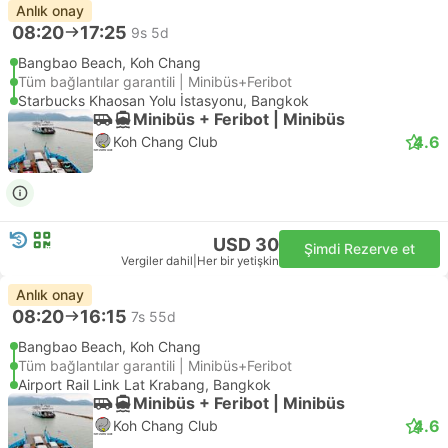
Anlık onay
08:20
17:25
9s 5d
Bangbao Beach, Koh Chang
Tüm bağlantılar garantili | Minibüs+Feribot
Starbucks Khaosan Yolu İstasyonu, Bangkok
Minibüs + Feribot | Minibüs
4.6
Koh Chang Club
USD 30
Şimdi Rezerve et
Vergiler dahil
|
Her bir yetişkin
Anlık onay
08:20
16:15
7s 55d
Bangbao Beach, Koh Chang
Tüm bağlantılar garantili | Minibüs+Feribot
Airport Rail Link Lat Krabang, Bangkok
Minibüs + Feribot | Minibüs
4.6
Koh Chang Club