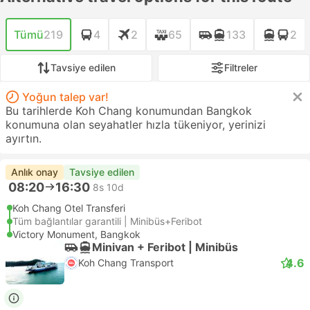
Tümü
219
4
2
65
133
2
Tavsiye edilen
Filtreler
Yoğun talep var!
Bu tarihlerde Koh Chang konumundan Bangkok
konumuna olan seyahatler hızla tükeniyor, yerinizi
ayırtın.
Anlık onay
Tavsiye edilen
08:20
16:30
8s 10d
Koh Chang Otel Transferi
Tüm bağlantılar garantili | Minibüs+Feribot
Victory Monument, Bangkok
Minivan + Feribot | Minibüs
4.6
Koh Chang Transport