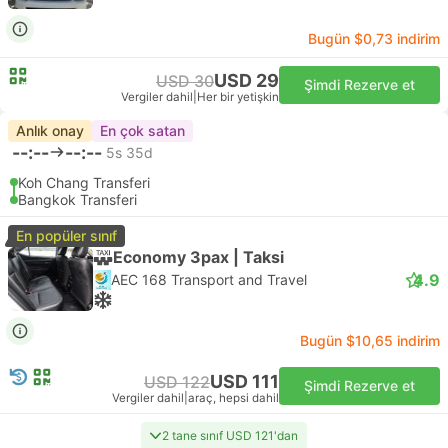
Bugün $0,73 indirim
USD 29
USD 30
Şimdi Rezerve et
Vergiler dahil
|
Her bir yetişkin
Anlık onay
En çok satan
--:--
--:--
5s 35d
Koh Chang Transferi
Bangkok Transferi
En popüler sınıf
Economy 3pax | Taksi
4.9
AEC 168 Transport and Travel
Bugün $10,65 indirim
USD 111
USD 122
Şimdi Rezerve et
Vergiler dahil
|
araç, hepsi dahil
2 tane sınıf USD 121'dan