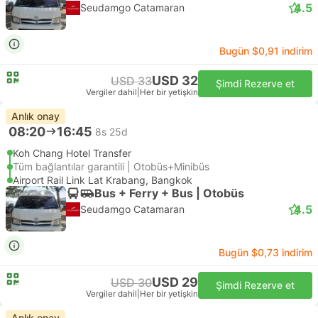
4.5
Seudamgo Catamaran
Bugün $0,91 indirim
USD 32
USD 33
Şimdi Rezerve et
Vergiler dahil
|
Her bir yetişkin
Anlık onay
08:20
16:45
8s 25d
Koh Chang Hotel Transfer
Tüm bağlantılar garantili | Otobüs+Minibüs
Airport Rail Link Lat Krabang, Bangkok
Bus + Ferry + Bus | Otobüs
4.5
Seudamgo Catamaran
Bugün $0,73 indirim
USD 29
USD 30
Şimdi Rezerve et
Vergiler dahil
|
Her bir yetişkin
Anlık onay