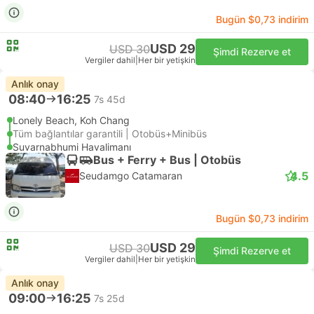
Bugün $0,73 indirim
USD 29
USD 30
Şimdi Rezerve et
Vergiler dahil
|
Her bir yetişkin
Anlık onay
08:40
16:25
7s 45d
Lonely Beach, Koh Chang
Tüm bağlantılar garantili | Otobüs+Minibüs
Suvarnabhumi Havalimanı
Bus + Ferry + Bus | Otobüs
4.5
Seudamgo Catamaran
Bugün $0,73 indirim
USD 29
USD 30
Şimdi Rezerve et
Vergiler dahil
|
Her bir yetişkin
Anlık onay
09:00
16:25
7s 25d