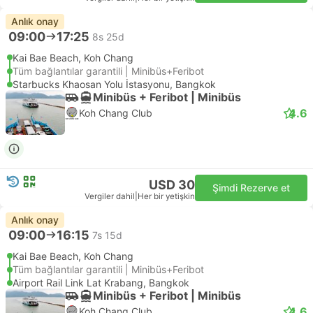
Anlık onay
09:00
17:25
8s 25d
Kai Bae Beach, Koh Chang
Tüm bağlantılar garantili | Minibüs+Feribot
Starbucks Khaosan Yolu İstasyonu, Bangkok
Minibüs + Feribot | Minibüs
4.6
Koh Chang Club
USD 30
Şimdi Rezerve et
Vergiler dahil
|
Her bir yetişkin
Anlık onay
09:00
16:15
7s 15d
Kai Bae Beach, Koh Chang
Tüm bağlantılar garantili | Minibüs+Feribot
Airport Rail Link Lat Krabang, Bangkok
Minibüs + Feribot | Minibüs
4.6
Koh Chang Club