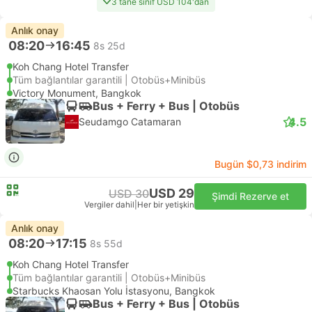
3 tane sınıf USD 104'dan
Anlık onay
08:20
16:45
8s 25d
Koh Chang Hotel Transfer
Tüm bağlantılar garantili | Otobüs+Minibüs
Victory Monument, Bangkok
Bus + Ferry + Bus | Otobüs
4.5
Seudamgo Catamaran
Bugün $0,73 indirim
USD 29
USD 30
Şimdi Rezerve et
Vergiler dahil
|
Her bir yetişkin
Anlık onay
08:20
17:15
8s 55d
Koh Chang Hotel Transfer
Tüm bağlantılar garantili | Otobüs+Minibüs
Starbucks Khaosan Yolu İstasyonu, Bangkok
Bus + Ferry + Bus | Otobüs