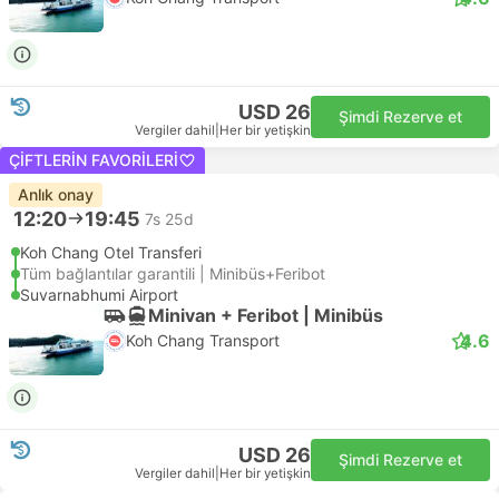
USD 26
Şimdi Rezerve et
Vergiler dahil
|
Her bir yetişkin
ÇIFTLERIN FAVORILERI
Anlık onay
12:20
19:45
7s 25d
Koh Chang Otel Transferi
Tüm bağlantılar garantili | Minibüs+Feribot
Suvarnabhumi Airport
Minivan + Feribot | Minibüs
4.6
Koh Chang Transport
USD 26
Şimdi Rezerve et
Vergiler dahil
|
Her bir yetişkin