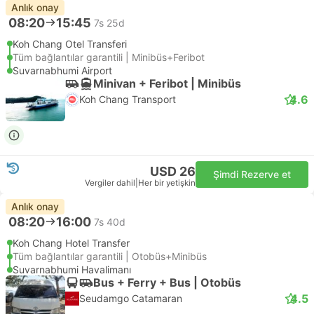
Anlık onay
08:20
15:45
7s 25d
Koh Chang Otel Transferi
Tüm bağlantılar garantili | Minibüs+Feribot
Suvarnabhumi Airport
Minivan + Feribot | Minibüs
4.6
Koh Chang Transport
USD 26
Şimdi Rezerve et
Vergiler dahil
|
Her bir yetişkin
Anlık onay
08:20
16:00
7s 40d
Koh Chang Hotel Transfer
Tüm bağlantılar garantili | Otobüs+Minibüs
Suvarnabhumi Havalimanı
Bus + Ferry + Bus | Otobüs
4.5
Seudamgo Catamaran