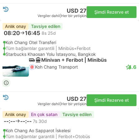
USD 27
Şimdi Rezerve et
Vergiler dahil
|
Her bir yetişkin
Anlık onay
Tavsiye edilen
08:20
16:45
8s 25d
Koh Chang Otel Transferi
Tüm bağlantılar garantili | Minibüs+Feribot
Starbucks Khaosan Yolu İstasyonu, Bangkok
Minivan + Feribot | Minibüs
4.6
Koh Chang Transport
USD 27
Şimdi Rezerve et
Vergiler dahil
|
Her bir yetişkin
Anlık onay
En çok satan
Tavsiye edilen
--:--
--:--
7s 30d
Koh Chang Ao Sapparot İskelesi
Tüm bağlantılar garantili | Feribot+Otobüs