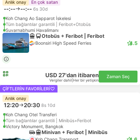
Anlık onay
En çok satan
--:--
--:--
6s 30d
Koh Chang Ao Sapparot İskelesi
Tüm bağlantılar garantili | Feribot+Otobüs
Suvarnabhumi Havalimanı
Otobüs + Feribot | Feribot
4.5
Boonsiri High Speed Ferries
USD 27'dan itibaren
Zaman Seç
Vergiler dahil
|
Her bir yetişkin
ÇIFTLERIN FAVORILERI
Anlık onay
12:20
20:30
8s 10d
Koh Chang Otel Transferi
Tüm bağlantılar garantili | Minibüs+Feribot
Victory Monument, Bangkok
Minivan + Feribot | Minibüs
4.6
Koh Chang Transport