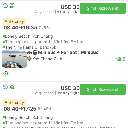
USD 30
Şimdi Rezerve et
Vergiler dahil
|
Her bir yetişkin
Anlık onay
08:40
16:35
7s 55d
Lonely Beach, Koh Chang
Tüm bağlantılar garantili | Minibüs+Feribot
The Nine Rama 9, Bangkok
Minibüs + Feribot | Minibüs
4.6
Koh Chang Club
USD 30
Şimdi Rezerve et
Vergiler dahil
|
Her bir yetişkin
Anlık onay
08:40
17:25
8s 45d
Lonely Beach, Koh Chang
Tüm bağlantılar garantili | Minibüs+Feribot