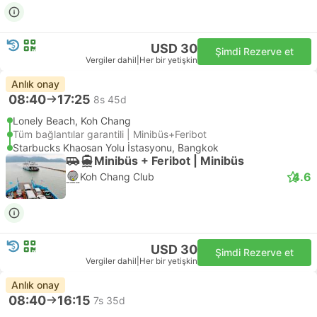
USD 30
Şimdi Rezerve et
Vergiler dahil
|
Her bir yetişkin
Anlık onay
08:40
17:25
8s 45d
Lonely Beach, Koh Chang
Tüm bağlantılar garantili | Minibüs+Feribot
Starbucks Khaosan Yolu İstasyonu, Bangkok
Minibüs + Feribot | Minibüs
4.6
Koh Chang Club
USD 30
Şimdi Rezerve et
Vergiler dahil
|
Her bir yetişkin
Anlık onay
08:40
16:15
7s 35d