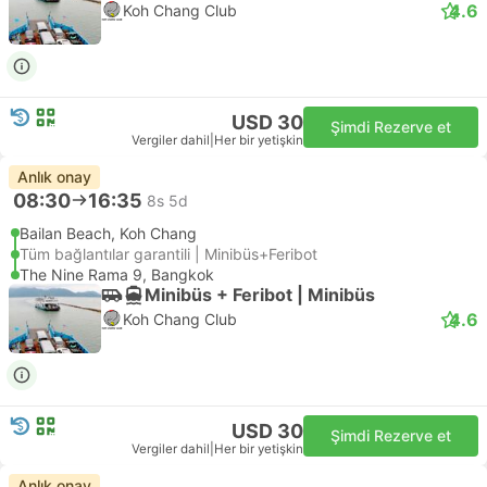
4.6
Koh Chang Club
USD 30
Şimdi Rezerve et
Vergiler dahil
|
Her bir yetişkin
Anlık onay
08:30
16:35
8s 5d
Bailan Beach, Koh Chang
Tüm bağlantılar garantili | Minibüs+Feribot
The Nine Rama 9, Bangkok
Minibüs + Feribot | Minibüs
4.6
Koh Chang Club
USD 30
Şimdi Rezerve et
Vergiler dahil
|
Her bir yetişkin
Anlık onay