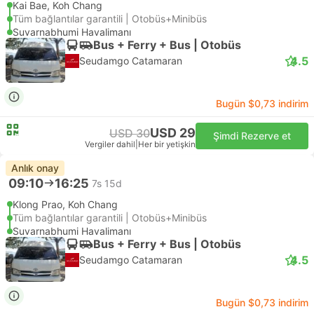
Kai Bae, Koh Chang
Tüm bağlantılar garantili | Otobüs+Minibüs
Suvarnabhumi Havalimanı
Bus + Ferry + Bus | Otobüs
4.5
Seudamgo Catamaran
Bugün $0,73 indirim
USD 29
USD 30
Şimdi Rezerve et
Vergiler dahil
|
Her bir yetişkin
Anlık onay
09:10
16:25
7s 15d
Klong Prao, Koh Chang
Tüm bağlantılar garantili | Otobüs+Minibüs
Suvarnabhumi Havalimanı
Bus + Ferry + Bus | Otobüs
4.5
Seudamgo Catamaran
Bugün $0,73 indirim