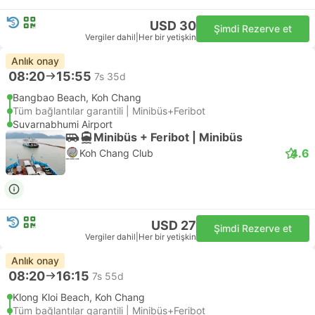
USD 30
Şimdi Rezerve et
Vergiler dahil
|
Her bir yetişkin
Anlık onay
08:20
15:55
7s 35d
Bangbao Beach, Koh Chang
Tüm bağlantılar garantili | Minibüs+Feribot
Suvarnabhumi Airport
Minibüs + Feribot | Minibüs
4.6
Koh Chang Club
USD 27
Şimdi Rezerve et
Vergiler dahil
|
Her bir yetişkin
Anlık onay
08:20
16:15
7s 55d
Klong Kloi Beach, Koh Chang
Tüm bağlantılar garantili | Minibüs+Feribot