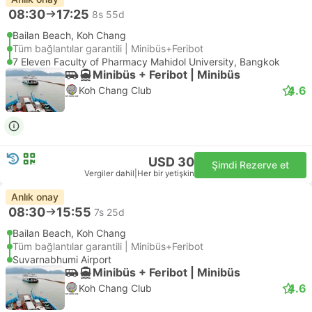
08:30
17:25
8s 55d
Bailan Beach, Koh Chang
Tüm bağlantılar garantili | Minibüs+Feribot
7 Eleven Faculty of Pharmacy Mahidol University, Bangkok
Minibüs + Feribot | Minibüs
4.6
Koh Chang Club
USD 30
Şimdi Rezerve et
Vergiler dahil
|
Her bir yetişkin
Anlık onay
08:30
15:55
7s 25d
Bailan Beach, Koh Chang
Tüm bağlantılar garantili | Minibüs+Feribot
Suvarnabhumi Airport
Minibüs + Feribot | Minibüs
4.6
Koh Chang Club