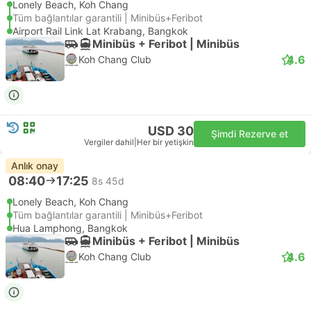
Lonely Beach, Koh Chang
Tüm bağlantılar garantili | Minibüs+Feribot
Airport Rail Link Lat Krabang, Bangkok
Minibüs + Feribot | Minibüs
4.6
Koh Chang Club
USD 30
Şimdi Rezerve et
Vergiler dahil
|
Her bir yetişkin
Anlık onay
08:40
17:25
8s 45d
Lonely Beach, Koh Chang
Tüm bağlantılar garantili | Minibüs+Feribot
Hua Lamphong, Bangkok
Minibüs + Feribot | Minibüs
4.6
Koh Chang Club