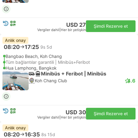
USD 27
Şimdi Rezerve et
Vergiler dahil
|
Her bir yetişkin
Anlık onay
08:20
17:25
9s 5d
Bangbao Beach, Koh Chang
Tüm bağlantılar garantili | Minibüs+Feribot
Hua Lamphong, Bangkok
Minibüs + Feribot | Minibüs
4.6
Koh Chang Club
USD 30
Şimdi Rezerve et
Vergiler dahil
|
Her bir yetişkin
Anlık onay
08:20
16:35
8s 15d