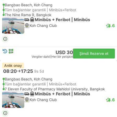
Bangbao Beach, Koh Chang
Tüm bağlantılar garantili | Minibüs+Feribot
The Nine Rama 9, Bangkok
Minibüs + Feribot | Minibüs
4.6
Koh Chang Club
USD 30
Şimdi Rezerve et
Vergiler dahil
|
Her bir yetişkin
Anlık onay
08:20
17:25
9s 5d
Bangbao Beach, Koh Chang
Tüm bağlantılar garantili | Minibüs+Feribot
7 Eleven Faculty of Pharmacy Mahidol University, Bangkok
Minibüs + Feribot | Minibüs
4.6
Koh Chang Club