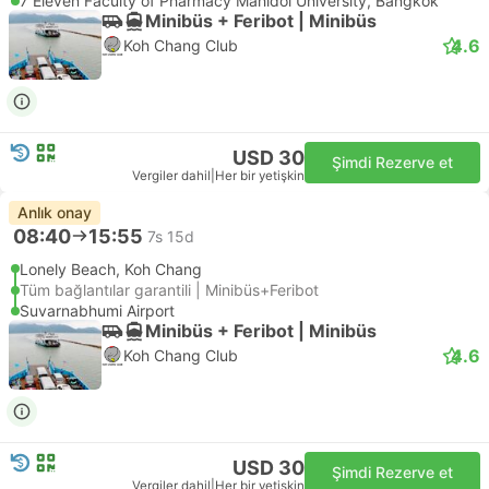
7 Eleven Faculty of Pharmacy Mahidol University, Bangkok
Minibüs + Feribot | Minibüs
4.6
Koh Chang Club
USD 30
Şimdi Rezerve et
Vergiler dahil
|
Her bir yetişkin
Anlık onay
08:40
15:55
7s 15d
Lonely Beach, Koh Chang
Tüm bağlantılar garantili | Minibüs+Feribot
Suvarnabhumi Airport
Minibüs + Feribot | Minibüs
4.6
Koh Chang Club
USD 30
Şimdi Rezerve et
Vergiler dahil
|
Her bir yetişkin