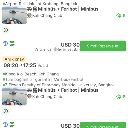
Airport Rail Link Lat Krabang, Bangkok
Minibüs + Feribot | Minibüs
4.6
Koh Chang Club
USD 30
Şimdi Rezerve et
Vergiler dahil
|
Her bir yetişkin
Anlık onay
08:20
17:25
9s 5d
Klong Kloi Beach, Koh Chang
Tüm bağlantılar garantili | Minibüs+Feribot
7 Eleven Faculty of Pharmacy Mahidol University, Bangkok
Minibüs + Feribot | Minibüs
4.6
Koh Chang Club
USD 30
Şimdi Rezerve et