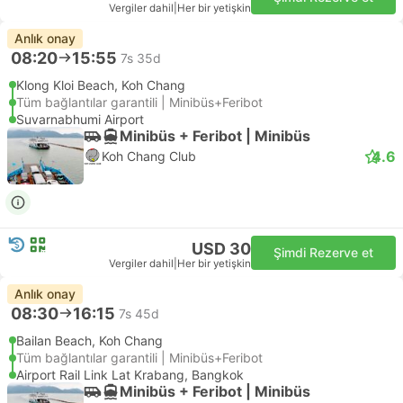
Vergiler dahil
|
Her bir yetişkin
Anlık onay
08:20
15:55
7s 35d
Klong Kloi Beach, Koh Chang
Tüm bağlantılar garantili | Minibüs+Feribot
Suvarnabhumi Airport
Minibüs + Feribot | Minibüs
4.6
Koh Chang Club
USD 30
Şimdi Rezerve et
Vergiler dahil
|
Her bir yetişkin
Anlık onay
08:30
16:15
7s 45d
Bailan Beach, Koh Chang
Tüm bağlantılar garantili | Minibüs+Feribot
Airport Rail Link Lat Krabang, Bangkok
Minibüs + Feribot | Minibüs