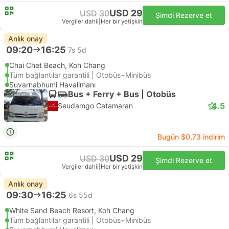
USD 29
USD 30
Şimdi Rezerve et
Vergiler dahil
|
Her bir yetişkin
Anlık onay
09:20
16:25
7s 5d
Chai Chet Beach, Koh Chang
Tüm bağlantılar garantili | Otobüs+Minibüs
Suvarnabhumi Havalimanı
Bus + Ferry + Bus | Otobüs
4.5
Seudamgo Catamaran
Bugün $0,73 indirim
USD 29
USD 30
Şimdi Rezerve et
Vergiler dahil
|
Her bir yetişkin
Anlık onay
09:30
16:25
6s 55d
White Sand Beach Resort, Koh Chang
Tüm bağlantılar garantili | Otobüs+Minibüs