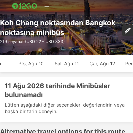
Koh Chang noktasından Bangkok
noktasına minibüs
219 seyahat (USD 22 – USD 833)
n
Pts, Ağu 10
Sal, Ağu 11
Çar, Ağu 12
Per
11 Ağu 2026 tarihinde Minibüsler
bulunamadı
Lütfen aşağıdaki diğer seçenekleri değerlendirin veya
başka bir tarih deneyin.
Alternative travel options for this route