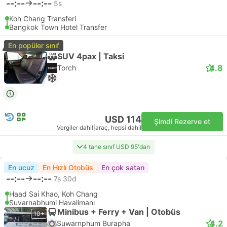
--:--
--:--
5s
Koh Chang Transferi
Bangkok Town Hotel Transfer
En popüler sınıf
SUV 4pax | Taksi
4.8
Torch
USD 114
Şimdi Rezerve et
Vergiler dahil
|
araç, hepsi dahil
4 tane sınıf USD 95'dan
En ucuz
En Hızlı Otobüs
En çok satan
--:--
--:--
7s 30d
Haad Sai Khao, Koh Chang
Suvarnabhumi Havalimanı
Minibus + Ferry + Van | Otobüs
10+
4.2
Suwarnphum Burapha