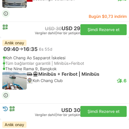
Bugün $0,73 indirim
USD 29
USD 30
Şimdi Rezerve et
Vergiler dahil
|
Her bir yetişkin
Anlık onay
09:40
16:35
6s 55d
Koh Chang Ao Sapparot İskelesi
Tüm bağlantılar garantili | Minibüs+Feribot
The Nine Rama 9, Bangkok
Minibüs + Feribot | Minibüs
4.6
Koh Chang Club
USD 30
Şimdi Rezerve et
Vergiler dahil
|
Her bir yetişkin
Anlık onay