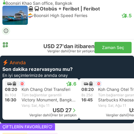
Boonsiri Khao San office, Bangkok
Otobüs + Feribot | Feribot
4.5
Boonsiri High Speed Ferries
USD 27'dan itibaren
Zaman Seç
Vergiler dahil
|
Her bir yetişkin
Anında
Son dakika rezervasyonu mu?
En iyi seçimlerimizde anında onay
4.6
08:20
Koh Chang Otel Transferi
08:20
Koh Chang Otel Tr
8s 10d
Tüm bağlantılar garantili
8s 25d
Tüm bağlantılar garant
16:30
Victory Monument, Bangkok
16:45
Varış: Sal, Ağu 11
Varış: Sal, Ağu 11
USD 27
U
Vergiler dahil
|
Her bir yetişkin
Vergiler dahil
|
Her
ÇIFTLERIN FAVORILERI