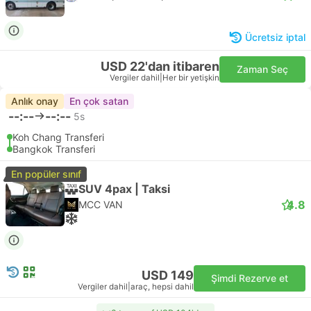
Ücretsiz iptal
USD 22'dan itibaren
Zaman Seç
Vergiler dahil
|
Her bir yetişkin
Anlık onay
En çok satan
--:--
--:--
5s
Koh Chang Transferi
Bangkok Transferi
En popüler sınıf
SUV 4pax | Taksi
4.8
MCC VAN
USD 149
Şimdi Rezerve et
Vergiler dahil
|
araç, hepsi dahil