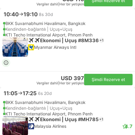
Şimdi Rezerve et
Vergiler dahil
|
Her bir yetişkin
10:40
19:10
8s 30d
BKK Suvarnabhumi Havalimanı, Bangkok
Kendinden-bağlantılı | Uçuş+Uçuş
KTI Techo International Airport, Phnom Penh
Ekonomi | Uçuş #8M336
+1
Myanmar Airways Intl
USD 397
Şimdi Rezerve et
Vergiler dahil
|
Her bir yetişkin
11:05
17:25
6s 20d
BKK Suvarnabhumi Havalimanı, Bangkok
Kendinden-bağlantılı | Uçuş+Uçuş
KTI Techo International Airport, Phnom Penh
Ekonomi | Uçuş #MH785
+1
4.7
Malaysia Airlines