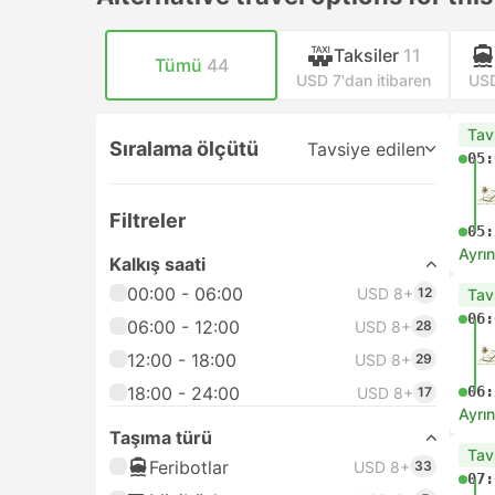
Taksiler
11
Tümü
44
USD 7'dan itibaren
USD
Tav
Sıralama ölçütü
Tavsiye edilen
05:
Filtreler
05:
Ayrın
Kalkış saati
00:00 - 06:00
USD 8+
12
Tav
06:
06:00 - 12:00
USD 8+
28
12:00 - 18:00
USD 8+
29
18:00 - 24:00
06:
USD 8+
17
Ayrın
Taşıma türü
Tav
Feribotlar
USD 8+
33
07: