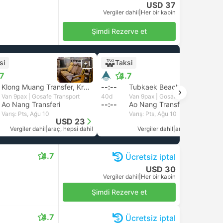
USD 37
Vergiler dahil
|
Her bir kabin
Şimdi Rezerve et
si
Taksi
+1
+1
.7
4.7
Klong Muang Transfer, Krabi
--:--
Tubkaek Beach Transfer, Krabi
Van 9pax | Gosafe Transport
40d
Van 9pax | Gosafe Transport
Ao Nang Transferi
--:--
Ao Nang Transferi
Varış: Pts, Ağu 10
Varış: Pts, Ağu 10
USD 23
USD 26
Vergiler dahil
|
araç, hepsi dahil
Vergiler dahil
|
araç, hepsi dahil
4.7
Ücretsiz iptal
USD 30
Vergiler dahil
|
Her bir kabin
Şimdi Rezerve et
4.7
Ücretsiz iptal