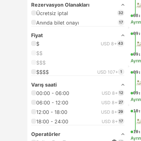
Rezervasyon Olanakları
Ücretsiz iptal
32
08:
Ayrın
Anında bilet onayı
17
09:
Fiyat
$
USD 8+
43
$$
09:
Ayrın
$$$
$$$$
USD 107+
1
09:
Varış saati
00:00 - 06:00
USD 8+
12
09:
Ayrın
06:00 - 12:00
USD 8+
27
10:
12:00 - 18:00
USD 8+
29
18:00 - 24:00
USD 8+
17
10:
Operatörler
Ayrın