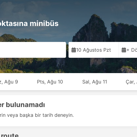
oktasına minibüs
10 Ağustos Pzt
+ Dö
z, Ağu 9
Pts, Ağu 10
Sal, Ağu 11
Çar,
er bulunamadı
rin veya başka bir tarih deneyin.
 route