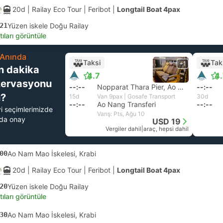
20d
| Railay Eco Tour
|
Feribot
|
Longtail Boat 4pax
21
Yüzen iskele Doğu Railay
tıları görüntüle
Anında
Taksi
Tak
+1
n dakika
4.7
4
zervasyonu
--:--
Nopparat Thara Pier, Ao Nang
--:--
?
15d
Van 9pax | Gosafe Transport
30d
--:--
Ao Nang Transferi
--:--
yi seçimlerimizde
Varış: Pts, Ağu 10
nda onay
USD 19
Vergiler dahil
|
araç, hepsi dahil
00
Ao Nam Mao İskelesi, Krabi
20d
| Railay Eco Tour
|
Feribot
|
Longtail Boat 4pax
20
Yüzen iskele Doğu Railay
tıları görüntüle
30
Ao Nam Mao İskelesi, Krabi