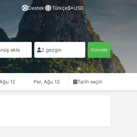
Destek
Türkçe
$•USD
nüş ekle
2 gezgin
Güncelle
 Ağu 12
Per, Ağu 13
Tarih seçin