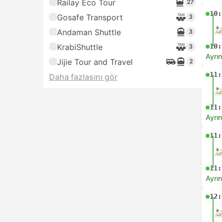
Railay Eco Tour
27
10:
Gosafe Transport
3
Andaman Shuttle
3
KrabiShuttle
10:
3
Ayrın
Jijie Tour and Travel
2
11:
Daha fazlasını gör
11:
Ayrın
11:
11:
Ayrın
12: