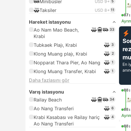
Minibüsler
USD 9+
5
Taksiler
USD 8+
11
07:
Ayrın
Hareket istasyonu
Ao Nam Mao Beach,
33
Krabi
So
Tubkaek Plajı, Krabi
3
re
Klong Muang plajı, Krabi
2
mu
Nopparat Thara Pier, Ao Nang
1
En i
anı
Klong Muang Transfer, Krabi
1
Daha fazlasını gör
08:
Varış istasyonu
Railay Beach
34
Ao Nang Transferi
6
08:
Ayrın
Krabi Kasabası ve Railay hariç
4
Ao Nang Transferi
08: