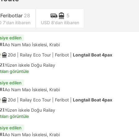
Feribotlar
28
5
 7'dan itibaren
USD 8'dan itibaren
siye edilen
01
Ao Nam Mao İskelesi, Krabi
20d
| Railay Eco Tour
|
Feribot
|
Longtail Boat 4pax
21
Yüzen iskele Doğu Railay
tıları görüntüle
siye edilen
01
Ao Nam Mao İskelesi, Krabi
20d
| Railay Eco Tour
|
Feribot
|
Longtail Boat 4pax
21
Yüzen iskele Doğu Railay
tıları görüntüle
siye edilen
01
Ao Nam Mao İskelesi, Krabi