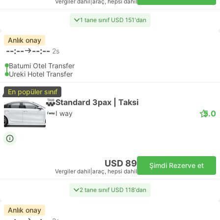
Vergiler dahil
|
araç, hepsi dahil
1 tane sınıf USD 151'dan
Anlık onay
--:--
--:--
2s
Batumi Otel Transfer
Ureki Hotel Transfer
En popüler sınıf
Standard 3pax | Taksi
5.0
I way
USD 89
Şimdi Rezerve et
Vergiler dahil
|
araç, hepsi dahil
2 tane sınıf USD 118'dan
Anlık onay