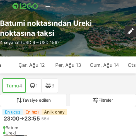
Batumi noktasından Ureki
noktasına taksi
4 seyahat (USD 6 – USD 156)
n
Çar, Ağu 12
Per, Ağu 13
Cum, Ağu 14
Cts
Tümü
4
1
3
Tavsiye edilen
Filtreler
En ucuz
En hızlı
Anlık onay
23:00
23:55
55d
Batum
Ureki