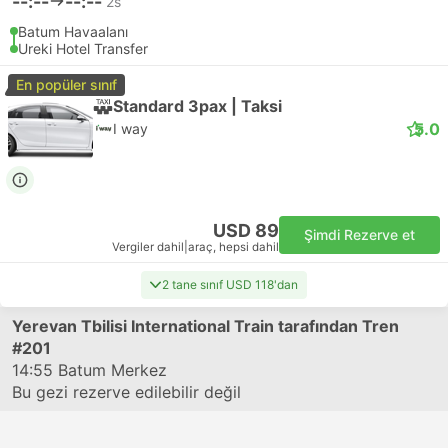
--:--
--:--
2s
Batum Havaalanı
Ureki Hotel Transfer
En popüler sınıf
Standard 3pax | Taksi
5.0
I way
USD 89
Şimdi Rezerve et
Vergiler dahil
|
araç, hepsi dahil
2 tane sınıf USD 118'dan
Yerevan Tbilisi International Train tarafından Tren
#201
14:55
Batum Merkez
Bu gezi rezerve edilebilir değil