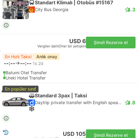
Standart Klimalı | Otobüs #15167
4.3
City Bus Georgia
USD 6
Şimdi Rezerve et
Vergiler dahil
|
Her bir yetişkin
En Hızlı Taksi
Anlık onay
--:--
--:--
1s 2d
Batumi Otel Transfer
Ureki Hotel Transfer
En popüler sınıf
Standard 3pax | Taksi
4.8
Daytrip private transfer with English speaking driver
USD 105
Şimdi Rezerve et