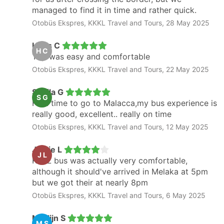
managed to find it in time and rather quick.
Otobüs Ekspres, KKKL Travel and Tours, 28 May 2025
Hans C
H C
Trip was easy and comfortable
Otobüs Ekspres, KKKL Travel and Tours, 22 May 2025
Sheila G
S G
First time to go to Malacca,my bus experience is
really good, excellent.. really on time
Otobüs Ekspres, KKKL Travel and Tours, 12 May 2025
Jamie L
J L
KKKL bus was actually very comfortable,
although it should've arrived in Melaka at 5pm
but we got their at nearly 8pm
Otobüs Ekspres, KKKL Travel and Tours, 6 May 2025
Marlijn S
M S