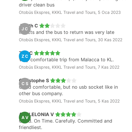
driver clean bus
Otobüs Ekspres, KKKL Travel and Tours, 5 Oca 2023
Judith C
J C
Insects and the bus to return was very late
Otobüs Ekspres, KKKL Travel and Tours, 30 Kas 2022
Zoe C
Z C
Very comfortable trip from Malacca to KL.
Otobüs Ekspres, KKKL Travel and Tours, 7 Kas 2022
Christophe S
C S
Good comfortable, but no usb socket like in
other bus company.
Otobüs Ekspres, KKKL Travel and Tours, 5 Kas 2022
APHLELONIA V
A V
Good. On Time. Carefully. Committed and
friendliest.