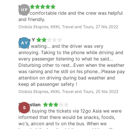
Ha P
H P
Very comfortable ride and the crew was helpful
and friendly.
Otobüs Ekspres, KKKL Travel and Tours, 27 Nis 2022
Alicia Y
A Y
Long waiting… and the driver was very
annoying. Taking to the phone while driving and
every passenger listening to what he said…
Disturbing other to rest…Even when the weather
was raining and he still on his phone…Please pay
attention on driving during bad weather and
keep all passenger safety！
Otobüs Ekspres, KKKL Travel and Tours, 25 Nis 2022
Sebastian
S
When buying the tickets via 12go Asia we were
informed that there would be snacks, foods,
wc's, aircon and tv on the bus. When we