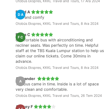
Otobüs Ekspres, KKKL Travel and Tours, 17 Ara 2024
David A
D A
Fast and comfy
Otobüs Ekspres, KKKL Travel and Tours, 8 Ara 2024
Freya C
F C
Comfortable bus with airconditioning and
recliner seats. Was perfectly on time. Helpful
staff at the TBS Kuala Lumpur station to help us
claim our online tickets. Come 30mins in
advance.
Otobüs Ekspres, KKKL Travel and Tours, 8 Ara 2024
Alexander
A
The bus came in time. Inside is a lot of space
very clean and comfortable.
Otobüs Ekspres, KKKL Travel and Tours, 26 Tem 2024
Audrey F