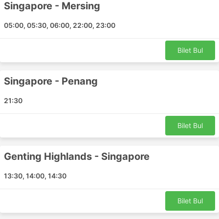
Singapore - Mersing
Singapore
Mersing
05:00, 05:30, 06:00, 22:00, 23:00
Pasir Mas
Batu Pahat
Bilet Bul
Kota Bharu
Seremban Terminal 1
Singapore - Penang
Sungai Petani
Pasir Tumboh
21:30
Alor Setar
Malacca
Bilet Bul
Kuala Perlis
Segamat
Genting Highlands - Singapore
Jerteh
Berjaya Times Meydanı
13:30, 14:00, 14:30
Parit Buntar
Hat Yai İstasyonu
Bilet Bul
Terminal Shah Alam Section 17