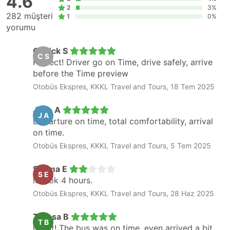
4.6
2
3%
282 müşteri
1
0%
yorumu
Cheick S
C S
Perfect! Driver go on Time, drive safely, arrive
before the Time preview
Otobüs Ekspres, KKKL Travel and Tours, 18 Tem 2025
Jose A
J A
Departure on time, total comfortability, arrival
on time.
Otobüs Ekspres, KKKL Travel and Tours, 5 Tem 2025
Seyma E
S E
It took 4 hours.
Otobüs Ekspres, KKKL Travel and Tours, 28 Haz 2025
Teresa B
T B
Great! The bus was on time, even arrived a bit