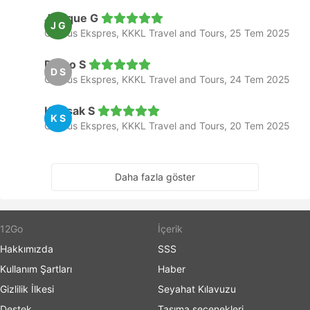
Janique G
J G
Otobüs Ekspres, KKKL Travel and Tours, 25 Tem 2025
Diego S
D S
Otobüs Ekspres, KKKL Travel and Tours, 24 Tem 2025
Kittisak S
K S
Otobüs Ekspres, KKKL Travel and Tours, 20 Tem 2025
Daha fazla göster
12Go
İçerik
Hakkımızda
SSS
Kullanım Şartları
Haber
Gizlilik İlkesi
Seyahat Kılavuzu
Destek
Taşıma seçenekleri