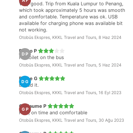
A F
Very good. Trip from Kuala Lumpur to Penang,
which took approximately 5 hours was smooth
and comfortable. Temperature was ok. USB
available for charging phone was available bit
not working.
Otobüs Ekspres, KKKL Travel and Tours, 8 Haz 2024
Diego P
D P
No toilet on the bus
Otobüs Ekspres, KKKL Travel and Tours, 5 Haz 2024
Dione G
D G
Loved it.
Otobüs Ekspres, KKKL Travel and Tours, 16 Eyl 2023
Guillaume P
G P
Fast, on time and comfortable
Otobüs Ekspres, KKKL Travel and Tours, 30 Ağu 2023