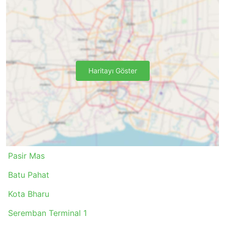
unutmayın - biletlerin tamamı tükenmiş olabilir, bu
nedenle seyahatinizi buna göre düzenleyin.
Haritayı Göster
Pasir Mas
Batu Pahat
Kota Bharu
Seremban Terminal 1