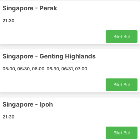
Bukit Kayu Hitam
Singapore - Perak
Bus Terminal Kota Bharu
Sungai Nibong
21:30
Dannok
Setiu
Bilet Bul
Kuala Terengganu
Hatten Otel Melaka
Singapore - Genting Highlands
TBS Kuala Lumpur
Changloon
05:00, 05:30, 06:00, 06:30, 06:31, 07:00
Ayer Hitam
Jitra
Bilet Bul
Shah Alam
Prangin AVM
Singapore - Ipoh
Genting Highlands
Larkin Otobüs Terminali
21:30
Taman Johor Jaya
Kubang Kerian
Bilet Bul