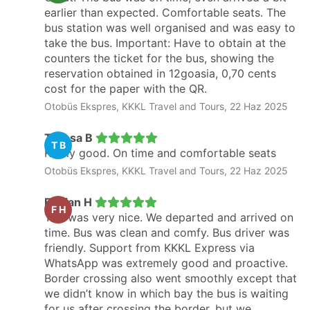
earlier than expected. Comfortable seats. The
bus station was well organised and was easy to
take the bus. Important: Have to obtain at the
counters the ticket for the bus, showing the
reservation obtained in 12goasia, 0,70 cents
cost for the paper with the QR.
Otobüs Ekspres, KKKL Travel and Tours, 22 Haz 2025
Teresa B
T B
Really good. On time and comfortable seats
Otobüs Ekspres, KKKL Travel and Tours, 22 Haz 2025
Florian H
F H
Trip was very nice. We departed and arrived on
time. Bus was clean and comfy. Bus driver was
friendly. Support from KKKL Express via
WhatsApp was extremely good and proactive.
Border crossing also went smoothly except that
we didn’t know in which bay the bus is waiting
for us after crossing the border, but we