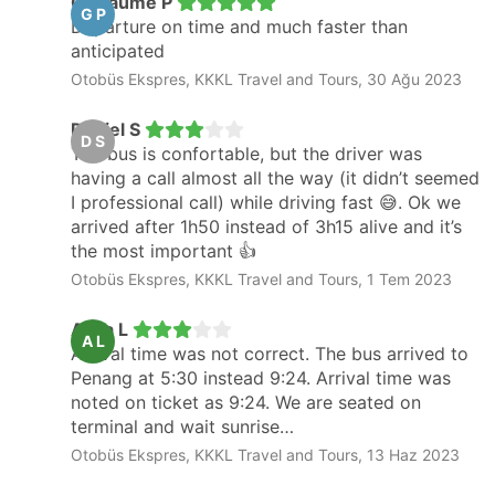
Guillaume P
G P
Departure on time and much faster than
anticipated
Otobüs Ekspres, KKKL Travel and Tours, 30 Ağu 2023
Daniel S
D S
The bus is confortable, but the driver was
having a call almost all the way (it didn’t seemed
I professional call) while driving fast 😅. Ok we
arrived after 1h50 instead of 3h15 alive and it’s
the most important 👍
Otobüs Ekspres, KKKL Travel and Tours, 1 Tem 2023
Alina L
A L
Arrival time was not correct. The bus arrived to
Penang at 5:30 instead 9:24. Arrival time was
noted on ticket as 9:24. We are seated on
terminal and wait sunrise…
Otobüs Ekspres, KKKL Travel and Tours, 13 Haz 2023