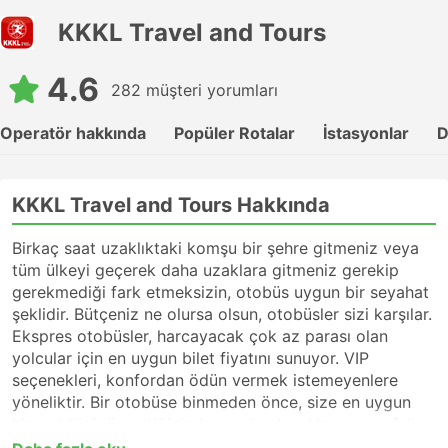
KKKL Travel and Tours
4.6
282 müşteri yorumları
Operatör hakkında
Popüler Rotalar
İstasyonlar
D
KKKL Travel and Tours Hakkında
Birkaç saat uzaklıktaki komşu bir şehre gitmeniz veya
tüm ülkeyi geçerek daha uzaklara gitmeniz gerekip
gerekmediği fark etmeksizin, otobüs uygun bir seyahat
şeklidir. Bütçeniz ne olursa olsun, otobüsler sizi karşılar.
Ekspres otobüsler, harcayacak çok az parası olan
yolcular için en uygun bilet fiyatını sunuyor. VIP
seçenekleri, konfordan ödün vermek istemeyenlere
yöneliktir. Bir otobüse binmeden önce, size en uygun
hizmet türünü seçtiğinizden emin olun. Uzun mesafeli
bir yolculuk için, varış noktanıza kesintisiz hizmet