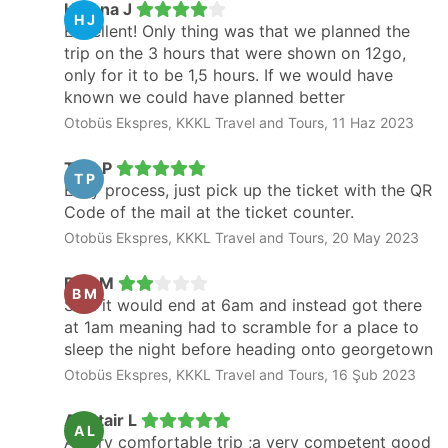
Helena J
H J
Excellent! Only thing was that we planned the
trip on the 3 hours that were shown on 12go,
only for it to be 1,5 hours. If we would have
known we could have planned better
Otobüs Ekspres, KKKL Travel and Tours, 11 Haz 2023
Tico P
T P
Easy process, just pick up the ticket with the QR
Code of the mail at the ticket counter.
Otobüs Ekspres, KKKL Travel and Tours, 20 May 2023
Ben M
B M
Said it would end at 6am and instead got there
at 1am meaning had to scramble for a place to
sleep the night before heading onto georgetown
Otobüs Ekspres, KKKL Travel and Tours, 16 Şub 2023
Alastair L
A L
A very comfortable trip ;a very competent good