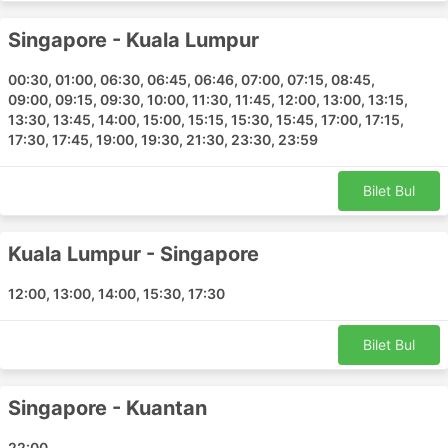
Peringat
Butterworth
Singapore - Kuala Lumpur
Pulau Tioman
00:30, 01:00, 06:30, 06:45, 06:46, 07:00, 07:15, 08:45,
Melaka Sentral
09:00, 09:15, 09:30, 10:00, 11:30, 11:45, 12:00, 13:00, 13:15,
Rantau Panjang
13:30, 13:45, 14:00, 15:00, 15:15, 15:30, 15:45, 17:00, 17:15,
Kluang Otobüs Terminali
17:30, 17:45, 19:00, 19:30, 21:30, 23:30, 23:59
Pasir Gudang
AmanJaya Ipoh
Bilet Bul
Kangar
Tanah Merah
Kuala Lumpur - Singapore
Muar
Taman Ungku Tun Aminah
12:00, 13:00, 14:00, 15:30, 17:30
Penang Komtar
Klang Sentral
Bilet Bul
Melor
Tanjung Gemok
Singapore - Kuantan
JB Merlin Tower
Cabang Empat Salam
22:00