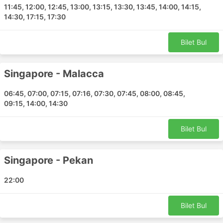
Singapore - Malacca
11:45, 12:00, 12:45, 13:00, 13:15, 13:30, 13:45, 14:00, 14:15,
14:30, 17:15, 17:30
Singapore - Batu Pahat
Singapore - Penang
Bilet Bul
Singapore - Kuantan
Singapore - Endau
Pahang - Singapore
Singapore - Malacca
Singapore - Pahang
06:45, 07:00, 07:15, 07:16, 07:30, 07:45, 08:00, 08:45,
Singapore - Genting Highlands
09:15, 14:00, 14:30
Genting Highlands - Singapore
Singapore - Ipoh
Bilet Bul
Singapore - Perak
Singapore - Pekan
Singapore - Pekan
Singapore - Parit Buntar
22:00
KKKL Travel and Tours Bilet Fiyatları ve
Otobüs Sınıfları
Bilet Bul
Otobüs yolculuğunun en iyi yanlarından biri, seyahatinizi