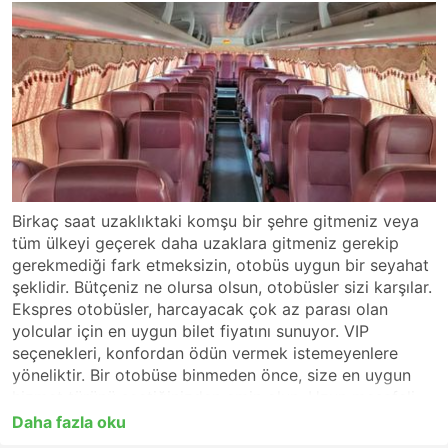
Birkaç saat uzaklıktaki komşu bir şehre gitmeniz veya
tüm ülkeyi geçerek daha uzaklara gitmeniz gerekip
gerekmediği fark etmeksizin, otobüs uygun bir seyahat
şeklidir. Bütçeniz ne olursa olsun, otobüsler sizi karşılar.
Ekspres otobüsler, harcayacak çok az parası olan
yolcular için en uygun bilet fiyatını sunuyor. VIP
seçenekleri, konfordan ödün vermek istemeyenlere
yöneliktir. Bir otobüse binmeden önce, size en uygun
hizmet türünü seçtiğinizden emin olun. Uzun mesafeli
bir yolculuk için, varış noktanıza kesintisiz hizmet
Daha fazla oku
sağlayan VIP veya birinci sınıf bir otobüs arayın veya