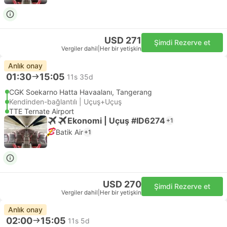
USD 271
Şimdi Rezerve et
Vergiler dahil
|
Her bir yetişkin
Anlık onay
01:30
15:05
11s 35d
CGK Soekarno Hatta Havaalanı, Tangerang
Kendinden-bağlantılı | Uçuş+Uçuş
TTE Ternate Airport
Ekonomi | Uçuş #ID6274
+1
Batik Air
+1
USD 270
Şimdi Rezerve et
Vergiler dahil
|
Her bir yetişkin
Anlık onay
02:00
15:05
11s 5d