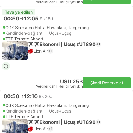
Vergiler dahil
|
Her bir yetişkin
Tavsiye edilen
00:50
12:05
9s 15d
CGK Soekarno Hatta Havaalanı, Tangerang
Kendinden-bağlantılı | Uçuş+Uçuş
TTE Ternate Airport
Ekonomi | Uçuş #JT890
+1
Lion Air
+1
USD 253
Şimdi Rezerve et
Vergiler dahil
|
Her bir yetişkin
00:50
12:10
9s 20d
CGK Soekarno Hatta Havaalanı, Tangerang
Kendinden-bağlantılı | Uçuş+Uçuş
TTE Ternate Airport
Ekonomi | Uçuş #JT890
+1
Lion Air
+1