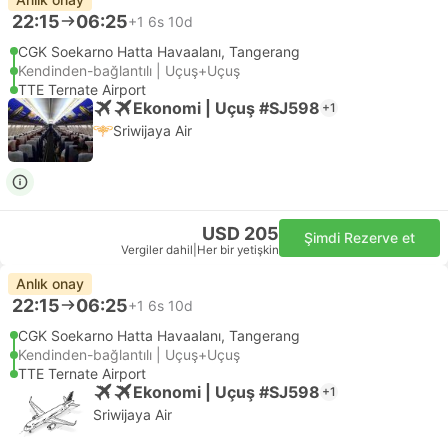
22:15
06:25
+1
6s 10d
CGK Soekarno Hatta Havaalanı, Tangerang
Kendinden-bağlantılı | Uçuş+Uçuş
TTE Ternate Airport
Ekonomi | Uçuş #SJ598
+1
Sriwijaya Air
USD 205
Şimdi Rezerve et
Vergiler dahil
|
Her bir yetişkin
Anlık onay
22:15
06:25
+1
6s 10d
CGK Soekarno Hatta Havaalanı, Tangerang
Kendinden-bağlantılı | Uçuş+Uçuş
TTE Ternate Airport
Ekonomi | Uçuş #SJ598
+1
Sriwijaya Air