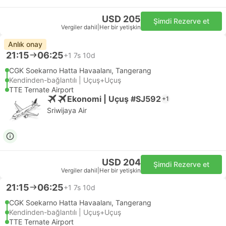
USD 205
Şimdi Rezerve et
Vergiler dahil
|
Her bir yetişkin
Anlık onay
21:15
06:25
+1
7s 10d
CGK Soekarno Hatta Havaalanı, Tangerang
Kendinden-bağlantılı | Uçuş+Uçuş
TTE Ternate Airport
Ekonomi | Uçuş #SJ592
+1
Sriwijaya Air
USD 204
Şimdi Rezerve et
Vergiler dahil
|
Her bir yetişkin
21:15
06:25
+1
7s 10d
CGK Soekarno Hatta Havaalanı, Tangerang
Kendinden-bağlantılı | Uçuş+Uçuş
TTE Ternate Airport