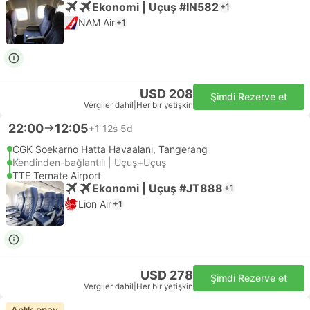
Ekonomi | Uçuş #IN582
+1
NAM Air
+1
USD 208
Şimdi Rezerve et
Vergiler dahil
|
Her bir yetişkin
22:00
12:05
+1
12s 5d
CGK Soekarno Hatta Havaalanı, Tangerang
Kendinden-bağlantılı | Uçuş+Uçuş
TTE Ternate Airport
Ekonomi | Uçuş #JT888
+1
Lion Air
+1
USD 278
Şimdi Rezerve et
Vergiler dahil
|
Her bir yetişkin
Anlık onay