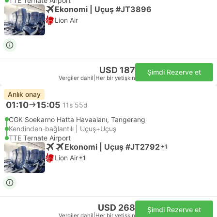
TTE Ternate Airport
Ekonomi | Uçuş #JT3896
Lion Air
USD 187
Şimdi Rezerve et
Vergiler dahil
|
Her bir yetişkin
Anlık onay
01:10
15:05
11s 55d
CGK Soekarno Hatta Havaalanı, Tangerang
Kendinden-bağlantılı | Uçuş+Uçuş
TTE Ternate Airport
Ekonomi | Uçuş #JT2792
+1
Lion Air
+1
USD 268
Şimdi Rezerve et
Vergiler dahil
|
Her bir yetişkin