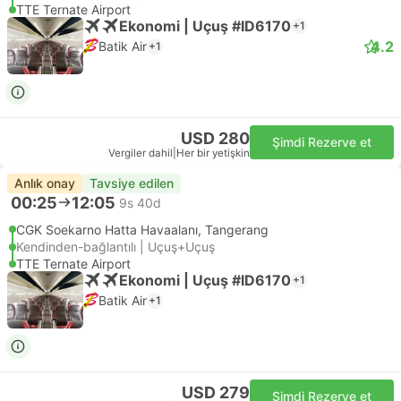
TTE Ternate Airport
Ekonomi | Uçuş #ID6170
+1
4.2
Batik Air
+1
USD 280
Şimdi Rezerve et
Vergiler dahil
|
Her bir yetişkin
Anlık onay
Tavsiye edilen
00:25
12:05
9s 40d
CGK Soekarno Hatta Havaalanı, Tangerang
Kendinden-bağlantılı | Uçuş+Uçuş
TTE Ternate Airport
Ekonomi | Uçuş #ID6170
+1
Batik Air
+1
USD 279
Şimdi Rezerve et