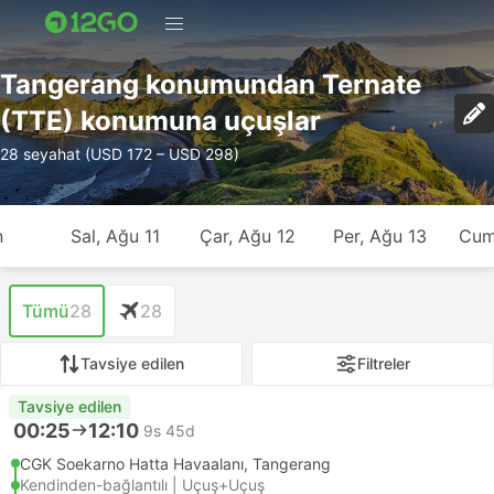
Tangerang konumundan Ternate
(TTE) konumuna uçuşlar
28 seyahat (USD 172 – USD 298)
n
Sal, Ağu 11
Çar, Ağu 12
Per, Ağu 13
Cum
Tümü
28
28
Tavsiye edilen
Filtreler
Tavsiye edilen
00:25
12:10
9s 45d
CGK Soekarno Hatta Havaalanı, Tangerang
Kendinden-bağlantılı | Uçuş+Uçuş