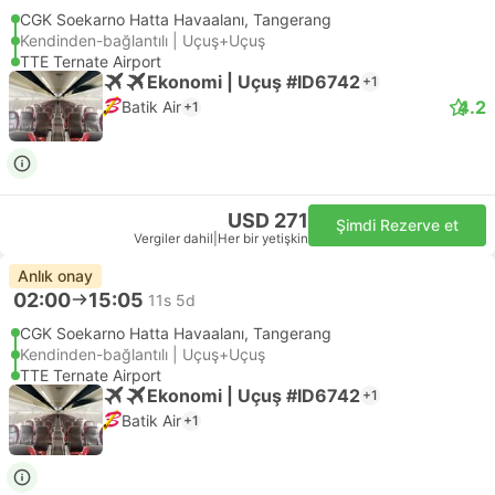
CGK Soekarno Hatta Havaalanı, Tangerang
Kendinden-bağlantılı | Uçuş+Uçuş
TTE Ternate Airport
Ekonomi | Uçuş #ID6742
+1
4.2
Batik Air
+1
USD 271
Şimdi Rezerve et
Vergiler dahil
|
Her bir yetişkin
Anlık onay
02:00
15:05
11s 5d
CGK Soekarno Hatta Havaalanı, Tangerang
Kendinden-bağlantılı | Uçuş+Uçuş
TTE Ternate Airport
Ekonomi | Uçuş #ID6742
+1
Batik Air
+1