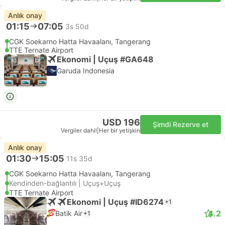
Anlık onay
01:15
07:05
3s 50d
CGK Soekarno Hatta Havaalanı, Tangerang
TTE Ternate Airport
Ekonomi | Uçuş #GA648
Garuda Indonesia
USD 196
Şimdi Rezerve et
Vergiler dahil
|
Her bir yetişkin
Anlık onay
01:30
15:05
11s 35d
CGK Soekarno Hatta Havaalanı, Tangerang
Kendinden-bağlantılı | Uçuş+Uçuş
TTE Ternate Airport
Ekonomi | Uçuş #ID6274
+1
4.2
Batik Air
+1