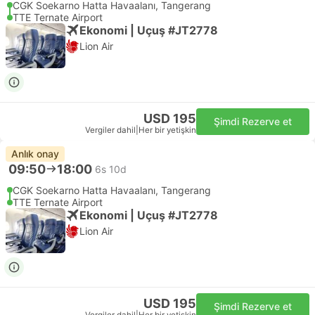
CGK Soekarno Hatta Havaalanı, Tangerang
TTE Ternate Airport
Ekonomi | Uçuş #JT2778
Lion Air
USD 195
Şimdi Rezerve et
Vergiler dahil
|
Her bir yetişkin
Anlık onay
09:50
18:00
6s 10d
CGK Soekarno Hatta Havaalanı, Tangerang
TTE Ternate Airport
Ekonomi | Uçuş #JT2778
Lion Air
USD 195
Şimdi Rezerve et