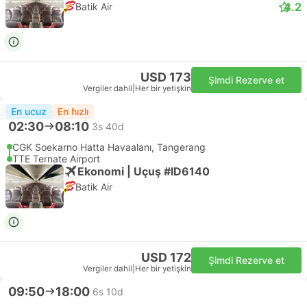
4.2
Batik Air
USD 173
Şimdi Rezerve et
Vergiler dahil
|
Her bir yetişkin
En ucuz
En hızlı
02:30
08:10
3s 40d
CGK Soekarno Hatta Havaalanı, Tangerang
TTE Ternate Airport
Ekonomi | Uçuş #ID6140
Batik Air
USD 172
Şimdi Rezerve et
Vergiler dahil
|
Her bir yetişkin
09:50
18:00
6s 10d