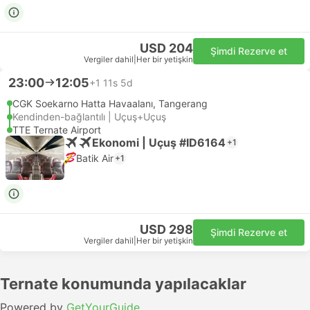
USD 204
Şimdi Rezerve et
Vergiler dahil
|
Her bir yetişkin
23:00
12:05
+1
11s 5d
CGK Soekarno Hatta Havaalanı, Tangerang
Kendinden-bağlantılı | Uçuş+Uçuş
TTE Ternate Airport
Ekonomi | Uçuş #ID6164
+1
Batik Air
+1
USD 298
Şimdi Rezerve et
Vergiler dahil
|
Her bir yetişkin
Ternate konumunda yapılacaklar
Powered by
GetYourGuide