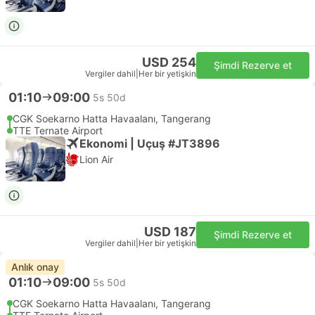
USD 254
Şimdi Rezerve et
Vergiler dahil
|
Her bir yetişkin
01:10
09:00
5s 50d
CGK Soekarno Hatta Havaalanı, Tangerang
TTE Ternate Airport
Ekonomi | Uçuş #JT3896
Lion Air
USD 187
Şimdi Rezerve et
Vergiler dahil
|
Her bir yetişkin
Anlık onay
01:10
09:00
5s 50d
CGK Soekarno Hatta Havaalanı, Tangerang