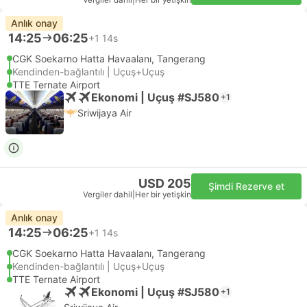
Vergiler dahil
|
Her bir yetişkin
Anlık onay
14:25
06:25
+1
14s
CGK Soekarno Hatta Havaalanı, Tangerang
Kendinden-bağlantılı | Uçuş+Uçuş
TTE Ternate Airport
Ekonomi | Uçuş #SJ580
+1
Sriwijaya Air
USD 205
Şimdi Rezerve et
Vergiler dahil
|
Her bir yetişkin
Anlık onay
14:25
06:25
+1
14s
CGK Soekarno Hatta Havaalanı, Tangerang
Kendinden-bağlantılı | Uçuş+Uçuş
TTE Ternate Airport
Ekonomi | Uçuş #SJ580
+1