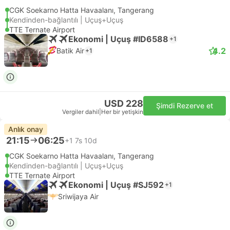
CGK Soekarno Hatta Havaalanı, Tangerang
Kendinden-bağlantılı | Uçuş+Uçuş
TTE Ternate Airport
Ekonomi | Uçuş #ID6588
+1
4.2
Batik Air
+1
USD 228
Şimdi Rezerve et
Vergiler dahil
|
Her bir yetişkin
Anlık onay
21:15
06:25
+1
7s 10d
CGK Soekarno Hatta Havaalanı, Tangerang
Kendinden-bağlantılı | Uçuş+Uçuş
TTE Ternate Airport
Ekonomi | Uçuş #SJ592
+1
Sriwijaya Air