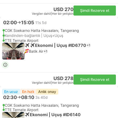
USD 270
Şimdi Rezerve et
Vergiler dahil
|
Her bir yetişkin
02:00
15:05
11s 5d
CGK Soekarno Hatta Havaalanı, Tangerang
Kendinden-bağlantılı | Uçuş+Uçuş
TTE Ternate Airport
Ekonomi | Uçuş #ID6770
+1
Batik Air
+1
USD 278
Şimdi Rezerve et
Vergiler dahil
|
Her bir yetişkin
En ucuz
En hızlı
Anlık onay
02:30
08:10
3s 40d
CGK Soekarno Hatta Havaalanı, Tangerang
TTE Ternate Airport
Ekonomi | Uçuş #ID6140