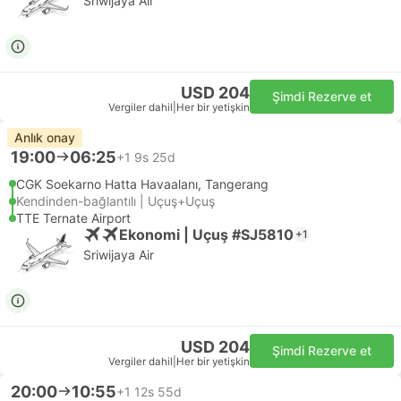
Sriwijaya Air
USD 204
Şimdi Rezerve et
Vergiler dahil
|
Her bir yetişkin
Anlık onay
19:00
06:25
+1
9s 25d
CGK Soekarno Hatta Havaalanı, Tangerang
Kendinden-bağlantılı | Uçuş+Uçuş
TTE Ternate Airport
Ekonomi | Uçuş #SJ5810
+1
Sriwijaya Air
USD 204
Şimdi Rezerve et
Vergiler dahil
|
Her bir yetişkin
20:00
10:55
+1
12s 55d