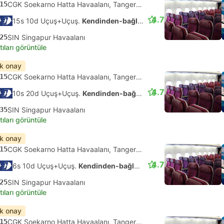
15
CGK Soekarno Hatta Havaalanı, Tangerang
4.7
15s 10d Uçuş+Uçuş.
Kendinden-bağlantılı
25
SIN Singapur Havaalanı
tıları görüntüle
ık onay
15
CGK Soekarno Hatta Havaalanı, Tangerang
4.7
10s 20d Uçuş+Uçuş.
Kendinden-bağlantılı
35
SIN Singapur Havaalanı
tıları görüntüle
ık onay
15
CGK Soekarno Hatta Havaalanı, Tangerang
4.7
6s 10d Uçuş+Uçuş.
Kendinden-bağlantılı
25
SIN Singapur Havaalanı
tıları görüntüle
ık onay
15
CGK Soekarno Hatta Havaalanı, Tangerang