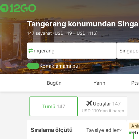
Tangerang konumundan Singap
147 seyahat (USD 119 – USD 1116)
Tangerang
Singapo
Konaklamamı bul
Bugün
Yarın
Pts
Uçuşlar
147
Tümü
147
USD 119'dan itibaren
Anl
Sıralama ölçütü
Tavsiye edilen
04: