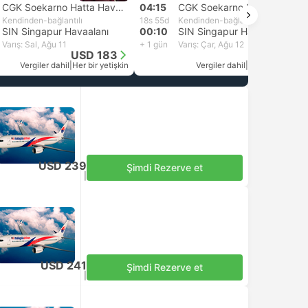
CGK Soekarno Hatta Havaalanı, Tangerang
04:15
CGK Soekarno Hatta Havaalanı, Tangerang
Kendinden-bağlantılı
18s 55d
Kendinden-bağlantılı
SIN Singapur Havaalanı
00:10
SIN Singapur Havaalanı
Varış: Sal, Ağu 11
+ 1 gün
Varış: Çar, Ağu 12
USD 183
USD 158
Vergiler dahil
|
Her bir yetişkin
Vergiler dahil
|
Her bir yetişkin
USD 239
Şimdi Rezerve et
Vergiler dahil
|
Her bir yetişkin
USD 241
Şimdi Rezerve et
Vergiler dahil
|
Her bir yetişkin