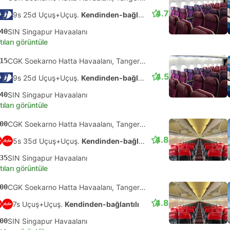
4.7
9s 25d Uçuş+Uçuş.
Kendinden-bağlantılı
40
SIN Singapur Havaalanı
tıları görüntüle
15
CGK Soekarno Hatta Havaalanı, Tangerang
4.5
9s 25d Uçuş+Uçuş.
Kendinden-bağlantılı
40
SIN Singapur Havaalanı
tıları görüntüle
00
CGK Soekarno Hatta Havaalanı, Tangerang
4.8
5s 35d Uçuş+Uçuş.
Kendinden-bağlantılı
35
SIN Singapur Havaalanı
tıları görüntüle
00
CGK Soekarno Hatta Havaalanı, Tangerang
4.8
7s Uçuş+Uçuş.
Kendinden-bağlantılı
00
SIN Singapur Havaalanı