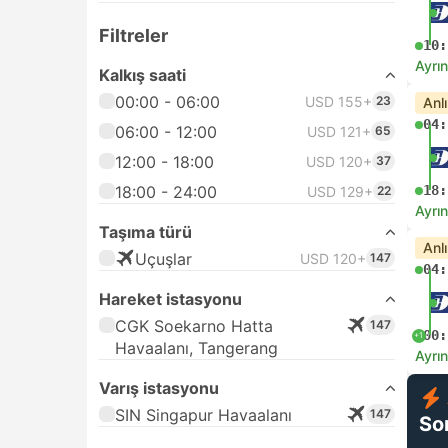
Filtreler
10:
Ayrın
Kalkış saati
00:00 - 06:00
USD 155+
23
Anl
04:
06:00 - 12:00
USD 121+
65
12:00 - 18:00
USD 120+
37
18:00 - 24:00
18:
USD 129+
22
Ayrın
Taşıma türü
Anl
Uçuşlar
USD 120+
147
04:
Hareket istasyonu
CGK Soekarno Hatta
147
00:
+1
Havaalanı, Tangerang
Ayrın
Varış istasyonu
SIN Singapur Havaalanı
147
So