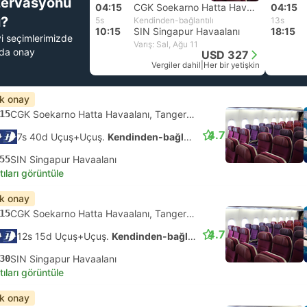
zervasyonu
04:15
CGK Soekarno Hatta Havaalanı, Tangerang
04:15
?
5s
Kendinden-bağlantılı
13s
10:15
SIN Singapur Havaalanı
18:15
yi seçimlerimizde
Varış: Sal, Ağu 11
nda onay
USD 327
Vergiler dahil
|
Her bir yetişkin
ık onay
15
CGK Soekarno Hatta Havaalanı, Tangerang
4.7
7s 40d Uçuş+Uçuş.
Kendinden-bağlantılı
55
SIN Singapur Havaalanı
tıları görüntüle
ık onay
15
CGK Soekarno Hatta Havaalanı, Tangerang
4.7
12s 15d Uçuş+Uçuş.
Kendinden-bağlantılı
30
SIN Singapur Havaalanı
tıları görüntüle
ık onay