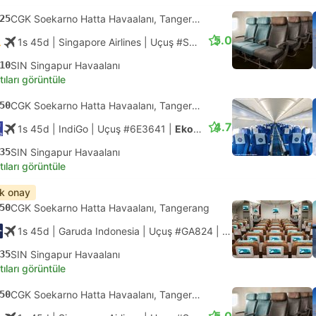
25
CGK Soekarno Hatta Havaalanı, Tangerang
5.0
1s 45d
| Singapore Airlines
|
Uçuş #SQ951
|
Ekonomi
10
SIN Singapur Havaalanı
tıları görüntüle
50
CGK Soekarno Hatta Havaalanı, Tangerang
4.7
1s 45d
| IndiGo
|
Uçuş #6E3641
|
Ekonomi
35
SIN Singapur Havaalanı
tıları görüntüle
ık onay
50
CGK Soekarno Hatta Havaalanı, Tangerang
1s 45d
| Garuda Indonesia
|
Uçuş #GA824
|
Ekonomi
35
SIN Singapur Havaalanı
tıları görüntüle
50
CGK Soekarno Hatta Havaalanı, Tangerang