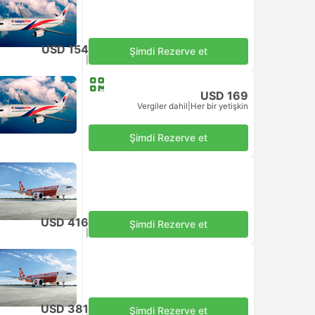
USD 154
Şimdi Rezerve et
Vergiler dahil
|
Her bir yetişkin
USD 169
Vergiler dahil
|
Her bir yetişkin
Şimdi Rezerve et
USD 416
Şimdi Rezerve et
Vergiler dahil
|
Her bir yetişkin
USD 381
Şimdi Rezerve et