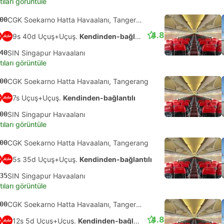
tıları görüntüle
00
CGK Soekarno Hatta Havaalanı, Tangerang
4.8
9s 40d Uçuş+Uçuş.
Kendinden-bağlantılı
40
SIN Singapur Havaalanı
tıları görüntüle
00
CGK Soekarno Hatta Havaalanı, Tangerang
7s Uçuş+Uçuş.
Kendinden-bağlantılı
00
SIN Singapur Havaalanı
tıları görüntüle
00
CGK Soekarno Hatta Havaalanı, Tangerang
5s 35d Uçuş+Uçuş.
Kendinden-bağlantılı
35
SIN Singapur Havaalanı
tıları görüntüle
00
CGK Soekarno Hatta Havaalanı, Tangerang
4.8
12s 5d Uçuş+Uçuş.
Kendinden-bağlantılı