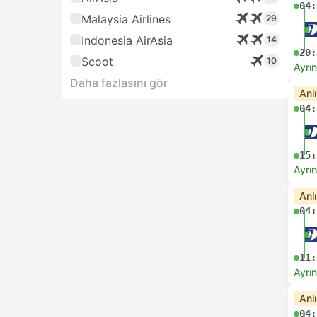
04:
Malaysia Airlines
29
Indonesia AirAsia
14
20:
Scoot
10
Ayrın
Daha fazlasını gör
Anl
04:
15:
Ayrın
Anl
04:
11:
Ayrın
Anl
04: