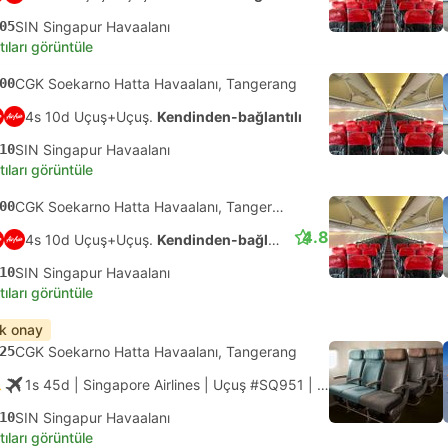
05
SIN Singapur Havaalanı
tıları görüntüle
00
CGK Soekarno Hatta Havaalanı, Tangerang
4s 10d Uçuş+Uçuş.
Kendinden-bağlantılı
10
SIN Singapur Havaalanı
tıları görüntüle
00
CGK Soekarno Hatta Havaalanı, Tangerang
4.8
4s 10d Uçuş+Uçuş.
Kendinden-bağlantılı
10
SIN Singapur Havaalanı
tıları görüntüle
ık onay
25
CGK Soekarno Hatta Havaalanı, Tangerang
1s 45d
| Singapore Airlines
|
Uçuş #SQ951
|
Ekonomi
10
SIN Singapur Havaalanı
tıları görüntüle