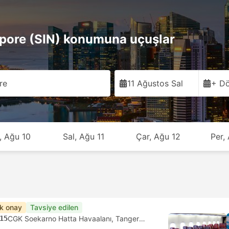
ore (SIN) konumuna uçuşlar
re
11 Ağustos Sal
+ Dö
, Ağu 10
Sal, Ağu 11
Çar, Ağu 12
Per,
ık onay
Tavsiye edilen
15
CGK Soekarno Hatta Havaalanı, Tangerang