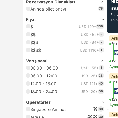
re
Rezervasyon Olanakları
mu
Anında bilet onayı
75
En i
Fiyat
anı
$
USD 120+
136
$$
USD 452+
8
Anl
$$$
USD 784+
2
04:
$$$$
USD 1116+
1
Varış saati
12:
Ayrın
00:00 - 06:00
USD 155+
8
06:00 - 12:00
USD 125+
38
Anl
04:
12:00 - 18:00
USD 121+
45
18:00 - 24:00
USD 120+
56
17:
Operatörler
Ayrın
Singapore Airlines
30
Anl
AirAsia
30