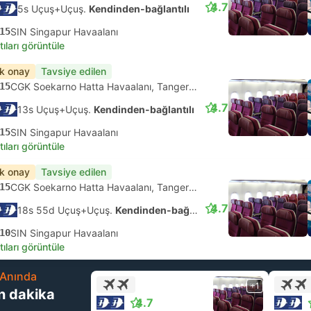
4.7
5s Uçuş+Uçuş.
Kendinden-bağlantılı
15
SIN Singapur Havaalanı
tıları görüntüle
ık onay
Tavsiye edilen
15
CGK Soekarno Hatta Havaalanı, Tangerang
4.7
13s Uçuş+Uçuş.
Kendinden-bağlantılı
15
SIN Singapur Havaalanı
tıları görüntüle
ık onay
Tavsiye edilen
15
CGK Soekarno Hatta Havaalanı, Tangerang
4.7
18s 55d Uçuş+Uçuş.
Kendinden-bağlantılı
10
SIN Singapur Havaalanı
tıları görüntüle
Anında
+1
n dakika
4.7