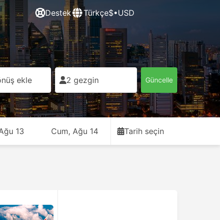
Destek
Türkçe
$•USD
nüş ekle
2 gezgin
Güncelle
 Ağu 13
Cum, Ağu 14
Tarih seçin