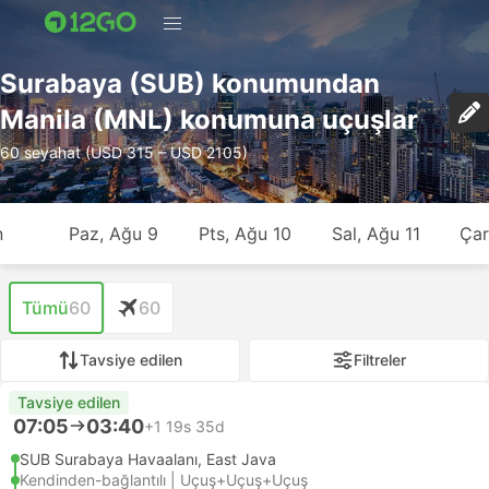
Surabaya (SUB) konumundan
Manila (MNL) konumuna uçuşlar
60 seyahat (USD 315 – USD 2105)
n
Paz, Ağu 9
Pts, Ağu 10
Sal, Ağu 11
Çar
Tümü
60
60
Tavsiye edilen
Filtreler
Tavsiye edilen
07:05
03:40
+1
19s 35d
SUB Surabaya Havaalanı, East Java
Kendinden-bağlantılı | Uçuş+Uçuş+Uçuş