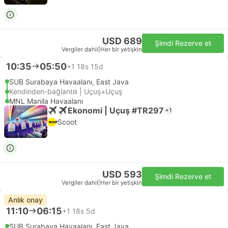
USD 689
Şimdi Rezerve et
Vergiler dahil
|
Her bir yetişkin
10:35
05:50
+1
18s 15d
SUB Surabaya Havaalanı, East Java
Kendinden-bağlantılı | Uçuş+Uçuş
MNL Manila Havaalanı
Ekonomi | Uçuş #TR297
+1
Scoot
USD 593
Şimdi Rezerve et
Vergiler dahil
|
Her bir yetişkin
Anlık onay
11:10
06:15
+1
18s 5d
SUB Surabaya Havaalanı, East Java