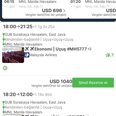
06:15
MNL Manila Havaalanı
01:20
MNL Manila Havaa
+ 1 gün
Varış: Sal, Ağu 11
+ 1 gün
Varış: Sal, Ağu 11
USD 696
USD
Vergiler dahil
|
Her bir yetişkin
Vergiler dahil
|
Her
18:00
21:25
+1
1g 2s 25d
SUB Surabaya Havaalanı, East Java
Kendinden-bağlantılı | Uçuş+Uçuş+Uçuş
MNL Manila Havaalanı
Ekonomi | Uçuş #MH5777
+2
4.7
Malaysia Airlines
USD 1040
Şimdi Rezerve et
Vergiler dahil
|
Her bir yetişkin
18:20
12:00
+1
16s 40d
SUB Surabaya Havaalanı, East Java
Kendinden-bağlantılı | Uçuş+Uçuş
MNL Manila Havaalanı