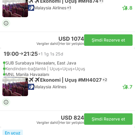
Ekonomi | Uçuş #MH874
+1
4.8
Malaysia Airlines
+1
USD 1074
Şimdi Rezerve et
Vergiler dahil
|
Her bir yetişkin
19:00
21:25
+1
1g 1s 25d
SUB Surabaya Havaalanı, East Java
Kendinden-bağlantılı | Uçuş+Uçuş+Uçuş
MNL Manila Havaalanı
Ekonomi | Uçuş #MH4027
+2
4.7
Malaysia Airlines
USD 824
Şimdi Rezerve et
Vergiler dahil
|
Her bir yetişkin
En ucuz