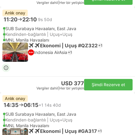
Vergiler dahil
|
Her bir yetişkin
Anlık onay
11:20
22:10
9s 50d
SUB Surabaya Havaalanı, East Java
Kendinden-bağlantılı | Uçuş+Uçuş
MNL Manila Havaalanı
Ekonomi | Uçuş #QZ322
+1
Indonesia AirAsia
+1
USD 377
Şimdi Rezerve et
Vergiler dahil
|
Her bir yetişkin
Anlık onay
14:35
06:15
+1
14s 40d
SUB Surabaya Havaalanı, East Java
Kendinden-bağlantılı | Uçuş+Uçuş
MNL Manila Havaalanı
Ekonomi | Uçuş #GA317
+1