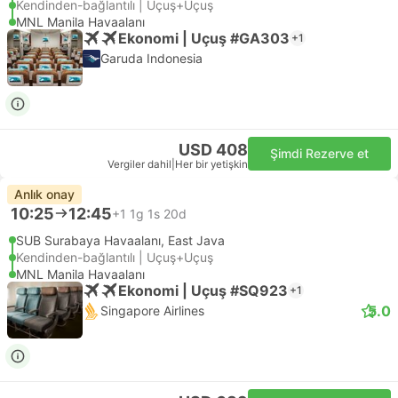
Kendinden-bağlantılı | Uçuş+Uçuş
MNL Manila Havaalanı
Ekonomi | Uçuş #GA303
+1
Garuda Indonesia
USD 408
Şimdi Rezerve et
Vergiler dahil
|
Her bir yetişkin
Anlık onay
10:25
12:45
+1
1g 1s 20d
SUB Surabaya Havaalanı, East Java
Kendinden-bağlantılı | Uçuş+Uçuş
MNL Manila Havaalanı
Ekonomi | Uçuş #SQ923
+1
5.0
Singapore Airlines