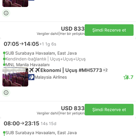
USD 833
Şimdi Rezerve et
Vergiler dahil
|
Her bir yetişkin
07:05
14:05
+1
1g 6s
SUB Surabaya Havaalanı, East Java
Kendinden-bağlantılı | Uçuş+Uçuş+Uçuş
MNL Manila Havaalanı
Ekonomi | Uçuş #MH5773
+2
4.7
Malaysia Airlines
USD 833
Şimdi Rezerve et
Vergiler dahil
|
Her bir yetişkin
08:00
23:15
14s 15d
SUB Surabaya Havaalanı, East Java