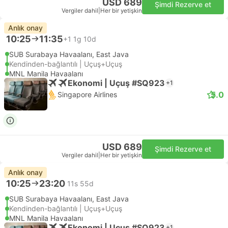
USD 689
Şimdi Rezerve et
Vergiler dahil
|
Her bir yetişkin
Anlık onay
10:25
11:35
+1
1g 10d
SUB Surabaya Havaalanı, East Java
Kendinden-bağlantılı | Uçuş+Uçuş
MNL Manila Havaalanı
Ekonomi | Uçuş #SQ923
+1
5.0
Singapore Airlines
USD 689
Şimdi Rezerve et
Vergiler dahil
|
Her bir yetişkin
Anlık onay
10:25
23:20
11s 55d
SUB Surabaya Havaalanı, East Java
Kendinden-bağlantılı | Uçuş+Uçuş
MNL Manila Havaalanı
Ekonomi | Uçuş #SQ923
+1