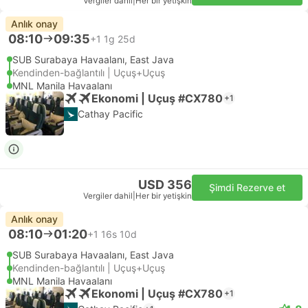
Vergiler dahil
|
Her bir yetişkin
Anlık onay
08:10
09:35
+1
1g 25d
SUB Surabaya Havaalanı, East Java
Kendinden-bağlantılı | Uçuş+Uçuş
MNL Manila Havaalanı
Ekonomi | Uçuş #CX780
+1
Cathay Pacific
USD 356
Şimdi Rezerve et
Vergiler dahil
|
Her bir yetişkin
Anlık onay
08:10
01:20
+1
16s 10d
SUB Surabaya Havaalanı, East Java
Kendinden-bağlantılı | Uçuş+Uçuş
MNL Manila Havaalanı
Ekonomi | Uçuş #CX780
+1