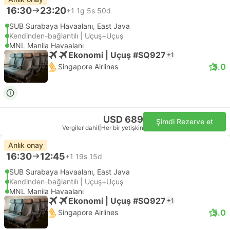
16:30
23:20
+1
1g 5s 50d
SUB Surabaya Havaalanı, East Java
Kendinden-bağlantılı | Uçuş+Uçuş
MNL Manila Havaalanı
Ekonomi | Uçuş #SQ927
+1
5.0
Singapore Airlines
USD 689
Şimdi Rezerve et
Vergiler dahil
|
Her bir yetişkin
Anlık onay
16:30
12:45
+1
19s 15d
SUB Surabaya Havaalanı, East Java
Kendinden-bağlantılı | Uçuş+Uçuş
MNL Manila Havaalanı
Ekonomi | Uçuş #SQ927
+1
5.0
Singapore Airlines