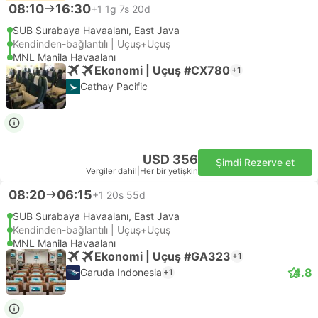
08:10
16:30
+1
1g 7s 20d
SUB Surabaya Havaalanı, East Java
Kendinden-bağlantılı | Uçuş+Uçuş
MNL Manila Havaalanı
Ekonomi | Uçuş #CX780
+1
Cathay Pacific
USD 356
Şimdi Rezerve et
Vergiler dahil
|
Her bir yetişkin
08:20
06:15
+1
20s 55d
SUB Surabaya Havaalanı, East Java
Kendinden-bağlantılı | Uçuş+Uçuş
MNL Manila Havaalanı
Ekonomi | Uçuş #GA323
+1
4.8
Garuda Indonesia
+1