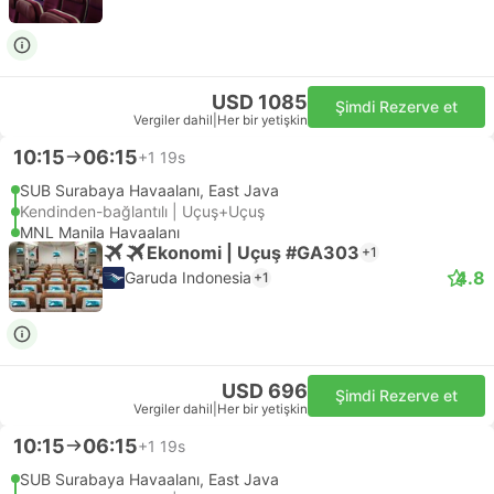
USD 1085
Şimdi Rezerve et
Vergiler dahil
|
Her bir yetişkin
10:15
06:15
+1
19s
SUB Surabaya Havaalanı, East Java
Kendinden-bağlantılı | Uçuş+Uçuş
MNL Manila Havaalanı
Ekonomi | Uçuş #GA303
+1
4.8
Garuda Indonesia
+1
USD 696
Şimdi Rezerve et
Vergiler dahil
|
Her bir yetişkin
10:15
06:15
+1
19s
SUB Surabaya Havaalanı, East Java