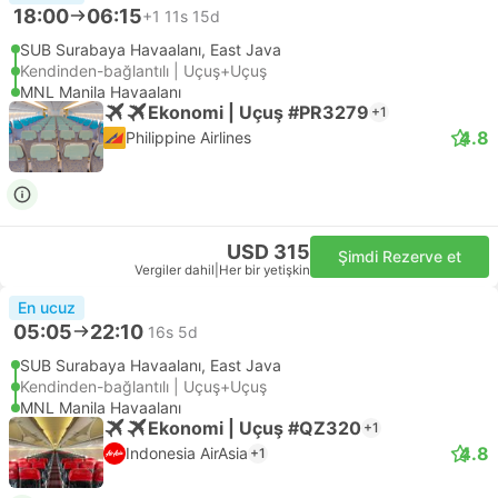
18:00
06:15
+1
11s 15d
SUB Surabaya Havaalanı, East Java
Kendinden-bağlantılı | Uçuş+Uçuş
MNL Manila Havaalanı
Ekonomi | Uçuş #PR3279
+1
4.8
Philippine Airlines
USD 315
Şimdi Rezerve et
Vergiler dahil
|
Her bir yetişkin
En ucuz
05:05
22:10
16s 5d
SUB Surabaya Havaalanı, East Java
Kendinden-bağlantılı | Uçuş+Uçuş
MNL Manila Havaalanı
Ekonomi | Uçuş #QZ320
+1
4.8
Indonesia AirAsia
+1