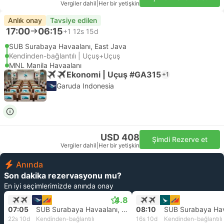
Vergiler dahil
|
Her bir yetişkin
Anlık onay
Tavsiye edilen
17:00
06:15
+1
12s 15d
SUB Surabaya Havaalanı, East Java
Kendinden-bağlantılı | Uçuş+Uçuş
MNL Manila Havaalanı
Ekonomi | Uçuş #GA315
+1
Garuda Indonesia
USD 408
Şimdi Rezerve et
Vergiler dahil
|
Her bir yetişkin
Anında
Son dakika rezervasyonu mu?
En iyi seçimlerimizde anında onay
4.8
07:05
SUB Surabaya Havaalanı, East Java
08:10
22s 10d
Kendinden-bağlantılı
16s 10d
Kendinden-bağlantılı