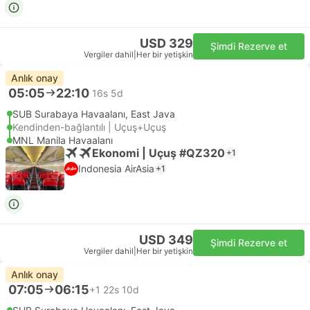
USD 329
Şimdi Rezerve et
Vergiler dahil
|
Her bir yetişkin
Anlık onay
05:05
22:10
16s 5d
SUB Surabaya Havaalanı, East Java
Kendinden-bağlantılı | Uçuş+Uçuş
MNL Manila Havaalanı
Ekonomi | Uçuş #QZ320
+1
Indonesia AirAsia
+1
USD 349
Şimdi Rezerve et
Vergiler dahil
|
Her bir yetişkin
Anlık onay
07:05
06:15
+1
22s 10d