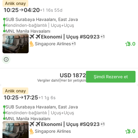
Anlık onay
10:25
04:20
+1
16s 55d
SUB Surabaya Havaalanı, East Java
Kendinden-bağlantılı | Uçuş+Uçuş
MNL Manila Havaalanı
Ekonomi | Uçuş #SQ923
+1
5.0
Singapore Airlines
+1
USD 1872
Şimdi Rezerve et
Vergiler dahil
|
Her bir yetişkin
Anlık onay
10:25
17:25
+1
1g 6s
SUB Surabaya Havaalanı, East Java
Kendinden-bağlantılı | Uçuş+Uçuş
MNL Manila Havaalanı
Ekonomi | Uçuş #SQ923
+1
5.0
Singapore Airlines