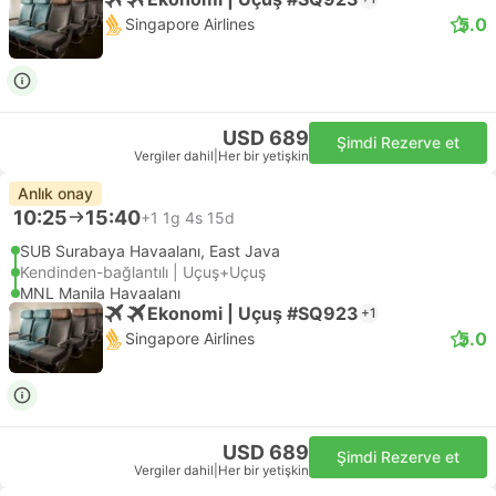
5.0
Singapore Airlines
USD 689
Şimdi Rezerve et
Vergiler dahil
|
Her bir yetişkin
Anlık onay
10:25
15:40
+1
1g 4s 15d
SUB Surabaya Havaalanı, East Java
Kendinden-bağlantılı | Uçuş+Uçuş
MNL Manila Havaalanı
Ekonomi | Uçuş #SQ923
+1
5.0
Singapore Airlines
USD 689
Şimdi Rezerve et
Vergiler dahil
|
Her bir yetişkin