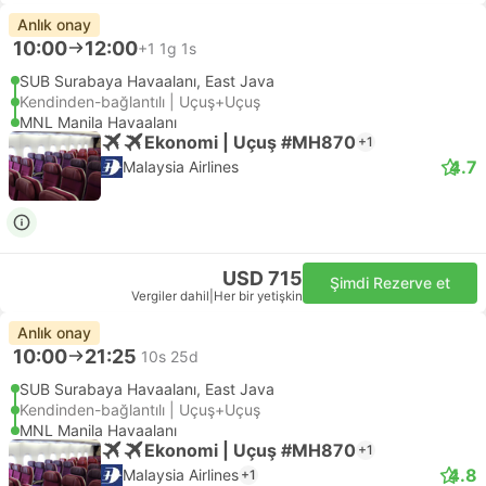
Anlık onay
10:00
12:00
+1
1g 1s
SUB Surabaya Havaalanı, East Java
Kendinden-bağlantılı | Uçuş+Uçuş
MNL Manila Havaalanı
Ekonomi | Uçuş #MH870
+1
4.7
Malaysia Airlines
USD 715
Şimdi Rezerve et
Vergiler dahil
|
Her bir yetişkin
Anlık onay
10:00
21:25
10s 25d
SUB Surabaya Havaalanı, East Java
Kendinden-bağlantılı | Uçuş+Uçuş
MNL Manila Havaalanı
Ekonomi | Uçuş #MH870
+1
4.8
Malaysia Airlines
+1