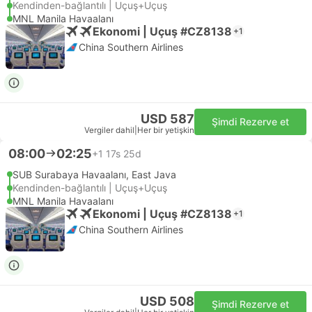
Kendinden-bağlantılı | Uçuş+Uçuş
MNL Manila Havaalanı
Ekonomi | Uçuş #CZ8138
+1
China Southern Airlines
USD 587
Şimdi Rezerve et
Vergiler dahil
|
Her bir yetişkin
08:00
02:25
+1
17s 25d
SUB Surabaya Havaalanı, East Java
Kendinden-bağlantılı | Uçuş+Uçuş
MNL Manila Havaalanı
Ekonomi | Uçuş #CZ8138
+1
China Southern Airlines
USD 508
Şimdi Rezerve et