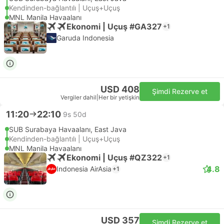
Kendinden-bağlantılı | Uçuş+Uçuş
MNL Manila Havaalanı
Ekonomi | Uçuş #GA327
+1
Garuda Indonesia
USD 408
Şimdi Rezerve et
Vergiler dahil
|
Her bir yetişkin
11:20
22:10
9s 50d
SUB Surabaya Havaalanı, East Java
Kendinden-bağlantılı | Uçuş+Uçuş
MNL Manila Havaalanı
Ekonomi | Uçuş #QZ322
+1
4.8
Indonesia AirAsia
+1
USD 357
Şimdi Rezerve et