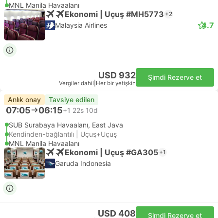
MNL Manila Havaalanı
Ekonomi | Uçuş #MH5773
+2
4.7
Malaysia Airlines
USD 932
Şimdi Rezerve et
Vergiler dahil
|
Her bir yetişkin
Anlık onay
Tavsiye edilen
07:05
06:15
+1
22s 10d
SUB Surabaya Havaalanı, East Java
Kendinden-bağlantılı | Uçuş+Uçuş
MNL Manila Havaalanı
Ekonomi | Uçuş #GA305
+1
Garuda Indonesia
USD 408
Şimdi Rezerve et