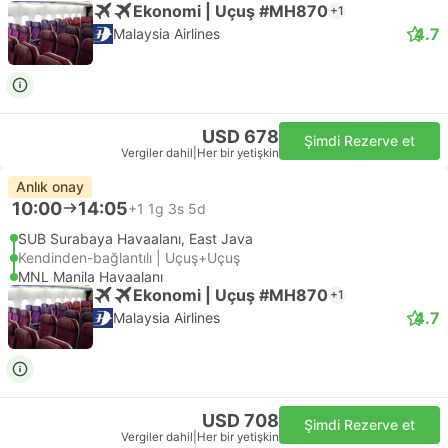
Ekonomi | Uçuş #MH870
+1
4.7
Malaysia Airlines
USD 678
Şimdi Rezerve et
Vergiler dahil
|
Her bir yetişkin
Anlık onay
10:00
14:05
+1
1g 3s 5d
SUB Surabaya Havaalanı, East Java
Kendinden-bağlantılı | Uçuş+Uçuş
MNL Manila Havaalanı
Ekonomi | Uçuş #MH870
+1
4.7
Malaysia Airlines
USD 708
Şimdi Rezerve et
Vergiler dahil
|
Her bir yetişkin