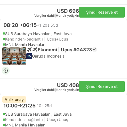
USD 696
Şimdi Rezerve et
Vergiler dahil
|
Her bir yetişkin
08:20
06:15
+1
20s 55d
SUB Surabaya Havaalanı, East Java
Kendinden-bağlantılı | Uçuş+Uçuş
MNL Manila Havaalanı
Ekonomi | Uçuş #GA323
+1
Garuda Indonesia
USD 408
Şimdi Rezerve et
Vergiler dahil
|
Her bir yetişkin
Anlık onay
10:00
21:25
10s 25d
SUB Surabaya Havaalanı, East Java
Kendinden-bağlantılı | Uçuş+Uçuş
MNL Manila Havaalanı