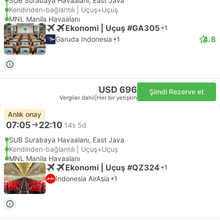
SUB Surabaya Havaalanı, East Java
Kendinden-bağlantılı | Uçuş+Uçuş
MNL Manila Havaalanı
Ekonomi | Uçuş #GA305
+1
4.8
Garuda Indonesia
+1
USD 696
Şimdi Rezerve et
Vergiler dahil
|
Her bir yetişkin
Anlık onay
07:05
22:10
14s 5d
SUB Surabaya Havaalanı, East Java
Kendinden-bağlantılı | Uçuş+Uçuş
MNL Manila Havaalanı
Ekonomi | Uçuş #QZ324
+1
Indonesia AirAsia
+1