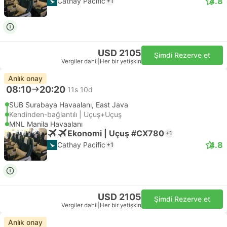
4.8
Cathay Pacific
+1
USD 2105
Şimdi Rezerve et
Vergiler dahil
|
Her bir yetişkin
Anlık onay
08:10
20:20
11s 10d
SUB Surabaya Havaalanı, East Java
Kendinden-bağlantılı | Uçuş+Uçuş
MNL Manila Havaalanı
Ekonomi | Uçuş #CX780
+1
4.8
Cathay Pacific
+1
USD 2105
Şimdi Rezerve et
Vergiler dahil
|
Her bir yetişkin
Anlık onay