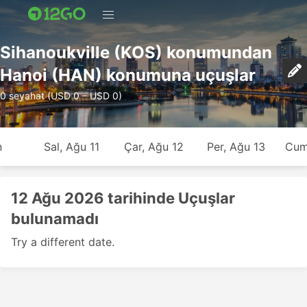
Sihanoukville (KOS) konumundan
Hanoi (HAN) konumuna uçuşlar
0 seyahat (USD 0 – USD 0)
n
Sal, Ağu 11
Çar, Ağu 12
Per, Ağu 13
Cum
12 Ağu 2026 tarihinde Uçuşlar
bulunamadı
Try a different date.