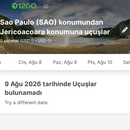
Sao Paulo (SAO) konumundan
Jericoacoara konumuna uçuşlar
0 seyahat (USD 0 – USD 0)
n
Cts, Ağu 8
Paz, Ağu 9
Pts, Ağu 10
Sal
9 Ağu 2026 tarihinde Uçuşlar
bulunamadı
Try a different date.