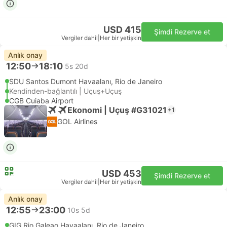
USD 415
Şimdi Rezerve et
Vergiler dahil
|
Her bir yetişkin
Anlık onay
12:50
18:10
5s 20d
SDU Santos Dumont Havaalanı, Rio de Janeiro
Kendinden-bağlantılı | Uçuş+Uçuş
CGB Cuiaba Airport
Ekonomi | Uçuş #G31021
+1
GOL Airlines
USD 453
Şimdi Rezerve et
Vergiler dahil
|
Her bir yetişkin
Anlık onay
12:55
23:00
10s 5d
GIG Rio Galeao Havaalanı, Rio de Janeiro