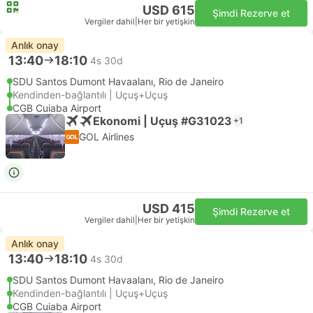
USD 615
Şimdi Rezerve et
Vergiler dahil
|
Her bir yetişkin
Anlık onay
13:40
18:10
4s 30d
SDU Santos Dumont Havaalanı, Rio de Janeiro
Kendinden-bağlantılı | Uçuş+Uçuş
CGB Cuiaba Airport
Ekonomi | Uçuş #G31023
+1
GOL Airlines
USD 415
Şimdi Rezerve et
Vergiler dahil
|
Her bir yetişkin
Anlık onay
13:40
18:10
4s 30d
SDU Santos Dumont Havaalanı, Rio de Janeiro
Kendinden-bağlantılı | Uçuş+Uçuş
CGB Cuiaba Airport