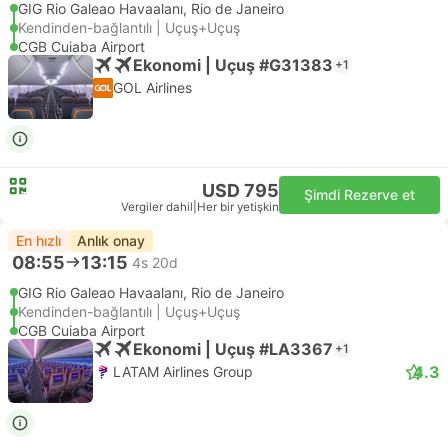
GIG Rio Galeao Havaalanı, Rio de Janeiro
Kendinden-bağlantılı | Uçuş+Uçuş
CGB Cuiaba Airport
Ekonomi | Uçuş #G31383
+1
GOL Airlines
USD 795
Şimdi Rezerve et
Vergiler dahil
|
Her bir yetişkin
En hızlı
Anlık onay
08:55
13:15
4s 20d
GIG Rio Galeao Havaalanı, Rio de Janeiro
Kendinden-bağlantılı | Uçuş+Uçuş
CGB Cuiaba Airport
Ekonomi | Uçuş #LA3367
+1
4.3
LATAM Airlines Group