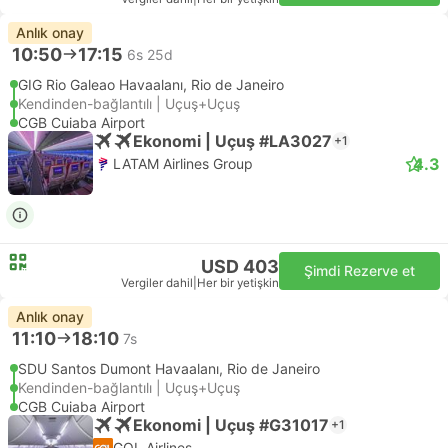
Anlık onay
10:50
17:15
6s 25d
GIG Rio Galeao Havaalanı, Rio de Janeiro
Kendinden-bağlantılı | Uçuş+Uçuş
CGB Cuiaba Airport
Ekonomi | Uçuş #LA3027
+1
4.3
LATAM Airlines Group
USD 403
Şimdi Rezerve et
Vergiler dahil
|
Her bir yetişkin
Anlık onay
11:10
18:10
7s
SDU Santos Dumont Havaalanı, Rio de Janeiro
Kendinden-bağlantılı | Uçuş+Uçuş
CGB Cuiaba Airport
Ekonomi | Uçuş #G31017
+1
GOL Airlines