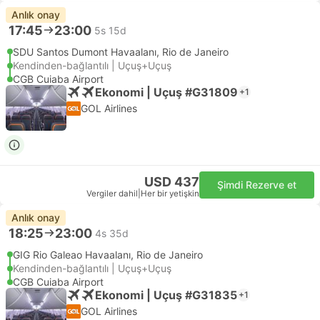
Anlık onay
17:45
23:00
5s 15d
SDU Santos Dumont Havaalanı, Rio de Janeiro
Kendinden-bağlantılı | Uçuş+Uçuş
CGB Cuiaba Airport
Ekonomi | Uçuş #G31809
+1
GOL Airlines
USD 437
Şimdi Rezerve et
Vergiler dahil
|
Her bir yetişkin
Anlık onay
18:25
23:00
4s 35d
GIG Rio Galeao Havaalanı, Rio de Janeiro
Kendinden-bağlantılı | Uçuş+Uçuş
CGB Cuiaba Airport
Ekonomi | Uçuş #G31835
+1
GOL Airlines