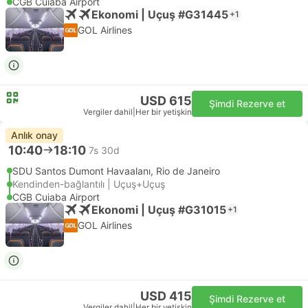
CGB Cuiaba Airport
Ekonomi | Uçuş #G31445
+1
GOL Airlines
USD 615
Şimdi Rezerve et
Vergiler dahil
|
Her bir yetişkin
Anlık onay
10:40
18:10
7s 30d
SDU Santos Dumont Havaalanı, Rio de Janeiro
Kendinden-bağlantılı | Uçuş+Uçuş
CGB Cuiaba Airport
Ekonomi | Uçuş #G31015
+1
GOL Airlines
USD 415
Şimdi Rezerve et
Vergiler dahil
|
Her bir yetişkin