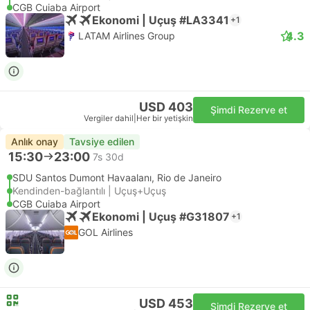
CGB Cuiaba Airport
Ekonomi | Uçuş #LA3341
+1
4.3
LATAM Airlines Group
USD 403
Şimdi Rezerve et
Vergiler dahil
|
Her bir yetişkin
Anlık onay
Tavsiye edilen
15:30
23:00
7s 30d
SDU Santos Dumont Havaalanı, Rio de Janeiro
Kendinden-bağlantılı | Uçuş+Uçuş
CGB Cuiaba Airport
Ekonomi | Uçuş #G31807
+1
GOL Airlines
USD 453
Şimdi Rezerve et