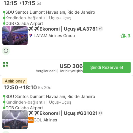
12:15
17:15
5s
SDU Santos Dumont Havaalanı, Rio de Janeiro
Kendinden-bağlantılı | Uçuş+Uçuş
CGB Cuiaba Airport
Ekonomi | Uçuş #LA3781
+1
4.3
LATAM Airlines Group
USD 306
Şimdi Rezerve et
Vergiler dahil
|
Her bir yetişkin
Anlık onay
12:50
18:10
5s 20d
SDU Santos Dumont Havaalanı, Rio de Janeiro
Kendinden-bağlantılı | Uçuş+Uçuş
CGB Cuiaba Airport
Ekonomi | Uçuş #G31021
+1
GOL Airlines