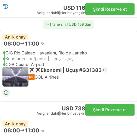
USD 116
Şimdi Rezerve et
Vergiler dahil
|
Her bir yetişkin
1 tane sınıf USD 159'dan
Anlık onay
06:00
11:00
5s
GIG Rio Galeao Havaalanı, Rio de Janeiro
Kendinden-bağlantılı | Uçuş+Uçuş
CGB Cuiaba Airport
Ekonomi | Uçuş #G31383
+1
GOL Airlines
USD 738
Şimdi Rezerve et
Vergiler dahil
|
Her bir yetişkin
Anlık onay
06:00
11:00
5s