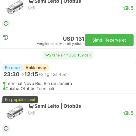
Semi Leito | Otobüs
4.5
Util
USD 131
Şimdi Rezerve et
Vergiler dahil
|
Her bir yetişkin
2 tane sınıf USD 159'dan
En ucuz
Anlık onay
23:30
12:15
+2
1g 12s 45d
Terminal Novo Rio, Rio de Janeiro
Cuiaba Otobüs Terminali
En popüler sınıf
Semi Leito | Otobüs
4.5
Util