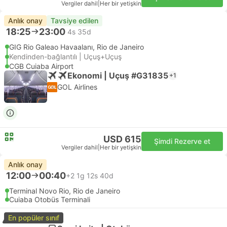
Vergiler dahil
|
Her bir yetişkin
Anlık onay
Tavsiye edilen
18:25
23:00
4s 35d
GIG Rio Galeao Havaalanı, Rio de Janeiro
Kendinden-bağlantılı | Uçuş+Uçuş
CGB Cuiaba Airport
Ekonomi | Uçuş #G31835
+1
GOL Airlines
USD 615
Şimdi Rezerve et
Vergiler dahil
|
Her bir yetişkin
Anlık onay
12:00
00:40
+2
1g 12s 40d
Terminal Novo Rio, Rio de Janeiro
Cuiaba Otobüs Terminali
En popüler sınıf