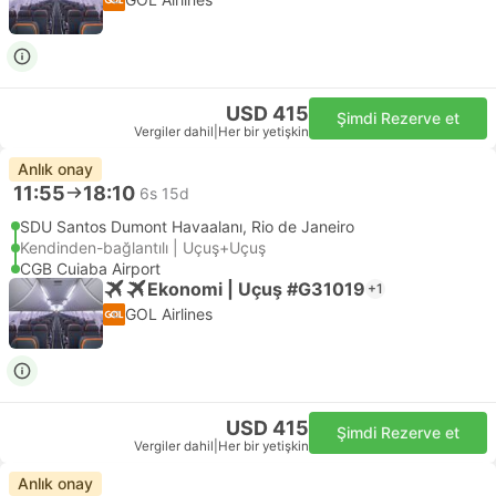
USD 415
Şimdi Rezerve et
Vergiler dahil
|
Her bir yetişkin
Anlık onay
11:55
18:10
6s 15d
SDU Santos Dumont Havaalanı, Rio de Janeiro
Kendinden-bağlantılı | Uçuş+Uçuş
CGB Cuiaba Airport
Ekonomi | Uçuş #G31019
+1
GOL Airlines
USD 415
Şimdi Rezerve et
Vergiler dahil
|
Her bir yetişkin
Anlık onay