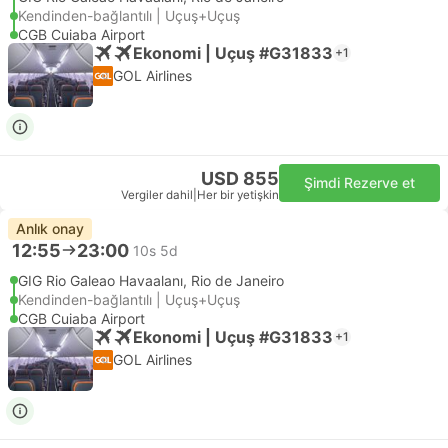
Kendinden-bağlantılı | Uçuş+Uçuş
CGB Cuiaba Airport
Ekonomi | Uçuş #G31833
+1
GOL Airlines
USD 855
Şimdi Rezerve et
Vergiler dahil
|
Her bir yetişkin
Anlık onay
12:55
23:00
10s 5d
GIG Rio Galeao Havaalanı, Rio de Janeiro
Kendinden-bağlantılı | Uçuş+Uçuş
CGB Cuiaba Airport
Ekonomi | Uçuş #G31833
+1
GOL Airlines