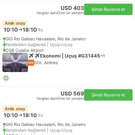
USD 403
Şimdi Rezerve et
Vergiler dahil
|
Her bir yetişkin
Anlık onay
10:10
18:10
8s
GIG Rio Galeao Havaalanı, Rio de Janeiro
Kendinden-bağlantılı | Uçuş+Uçuş
CGB Cuiaba Airport
Ekonomi | Uçuş #G31445
+1
GOL Airlines
USD 569
Şimdi Rezerve et
Vergiler dahil
|
Her bir yetişkin
Anlık onay
10:10
18:10
8s
GIG Rio Galeao Havaalanı, Rio de Janeiro
Kendinden-bağlantılı | Uçuş+Uçuş