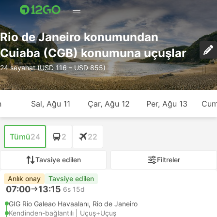
Rio de Janeiro konumundan
Cuiaba (CGB) konumuna uçuşlar
24 seyahat (USD 116 – USD 855)
n
Sal, Ağu 11
Çar, Ağu 12
Per, Ağu 13
Cum
Tümü
24
2
22
Tavsiye edilen
Filtreler
Anlık onay
Tavsiye edilen
07:00
13:15
6s 15d
GIG Rio Galeao Havaalanı, Rio de Janeiro
Kendinden-bağlantılı | Uçuş+Uçuş