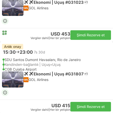
Ekonomi | Uçuş #G31023
+1
GOL Airlines
USD 453
Şimdi Rezerve et
Vergiler dahil
|
Her bir yetişkin
Anlık onay
15:30
23:00
7s 30d
SDU Santos Dumont Havaalanı, Rio de Janeiro
Kendinden-bağlantılı | Uçuş+Uçuş
CGB Cuiaba Airport
Ekonomi | Uçuş #G31807
+1
GOL Airlines
USD 415
Şimdi Rezerve et
Vergiler dahil
|
Her bir yetişkin