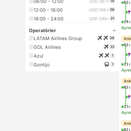
06:00 - 12:00
USD 287+
16
02:
12:00 - 18:00
USD 166+
26
18:00 - 24:00
USD 348+
21
14:
Ayrın
Operatörler
LATAM Airlines Group
38
Anl
02:
GOL Airlines
22
Azul
1
Gontijo
11:
1
Ayrın
Anl
02:
13:
Ayrın
Anl
02: