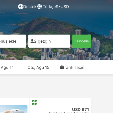
Destek
Türkçe
$•USD
nüş ekle
2 gezgin
Güncelle
 Ağu 14
Cts, Ağu 15
Tarih seçin
USD 671