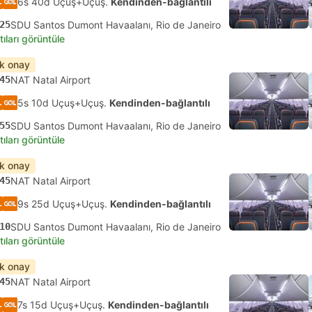
6s 40d Uçuş+Uçuş.
Kendinden-bağlantılı
25
SDU Santos Dumont Havaalanı, Rio de Janeiro
tıları görüntüle
ık onay
45
NAT Natal Airport
5s 10d Uçuş+Uçuş.
Kendinden-bağlantılı
55
SDU Santos Dumont Havaalanı, Rio de Janeiro
tıları görüntüle
ık onay
45
NAT Natal Airport
9s 25d Uçuş+Uçuş.
Kendinden-bağlantılı
10
SDU Santos Dumont Havaalanı, Rio de Janeiro
tıları görüntüle
ık onay
45
NAT Natal Airport
7s 15d Uçuş+Uçuş.
Kendinden-bağlantılı