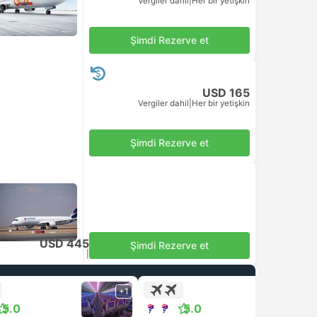
Vergiler dahil
|
Her bir yetişkin
Şimdi Rezerve et
USD 165
Vergiler dahil
|
Her bir yetişkin
Şimdi Rezerve et
USD 445
Şimdi Rezerve et
Vergiler dahil
|
Her bir yetişkin
+1
+1
5.0
5.0