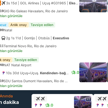
3s 15d
| GOL Airlines
|
Uçuş #G31965
|
Ekonomi
10
GIG Rio Galeao Havaalanı, Rio de Janeiro
tıları görüntüle
ucuz
Anlık onay
Tavsiye edilen
00
Natal
2g 1s 11d
| Gontijo
|
Otobüs
|
Executivo
11
Terminal Novo Rio, Rio de Janeiro
tıları görüntüle
ık onay
Tavsiye edilen
40
NAT Natal Airport
5.0
10s 30d Uçuş+Uçuş.
Kendinden-bağlantılı
10
SDU Santos Dumont Havaalanı, Rio de Janeiro
tıları görüntüle
Anında
+1
n dakika
5.0