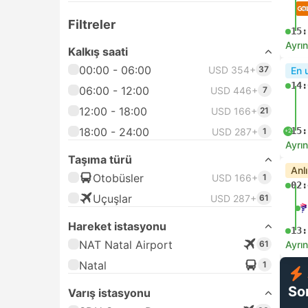
Filtreler
15:
Ayrın
Kalkış saati
00:00 - 06:00
USD 354+
37
En 
14:
06:00 - 12:00
USD 446+
7
12:00 - 18:00
USD 166+
21
18:00 - 24:00
15:
USD 287+
1
+2
Ayrın
Taşıma türü
Anl
Otobüsler
USD 166+
1
02:
Uçuşlar
USD 287+
61
Hareket istasyonu
13:
NAT Natal Airport
61
Ayrın
Natal
1
So
Varış istasyonu