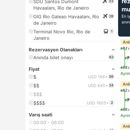
re
SDU Santos Dumont
33
Havaalanı, Rio de Janeiro
mu
GIG Rio Galeao Havaalanı, Rio
En i
28
anı
de Janeiro
Terminal Novo Rio, Rio de
1
Janeiro
Anl
02:
Rezervasyon Olanakları
Anında bilet onayı
62
08:
Fiyat
Ayrın
$
USD 166+
36
Anl
$$
USD 645+
24
02:
$$$
$$$$
USD 1605+
2
08:
Varış saati
Ayrın
00:00 - 06:00
Anl