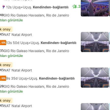
4.3
12s Uçuş+Uçuş.
Kendinden-bağlantılı
40
GIG Rio Galeao Havaalanı, Rio de Janeiro
tıları görüntüle
ık onay
45
NAT Natal Airport
13s 50d Uçuş+Uçuş.
Kendinden-bağlantılı
35
GIG Rio Galeao Havaalanı, Rio de Janeiro
tıları görüntüle
ık onay
45
NAT Natal Airport
9s 35d Uçuş+Uçuş.
Kendinden-bağlantılı
20
GIG Rio Galeao Havaalanı, Rio de Janeiro
tıları görüntüle
ık onay
45
NAT Natal Airport