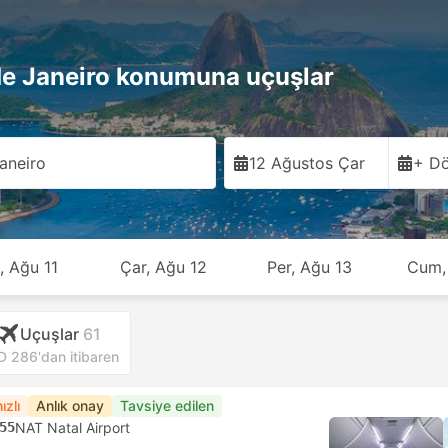
e Janeiro konumuna uçuşlar
aneiro
12 Ağustos Çar
+ Dö
, Ağu 11
Çar, Ağu 12
Per, Ağu 13
Cum,
Uçuşlar
61
 286'dan itibaren
ızlı
Anlık onay
Tavsiye edilen
55
NAT Natal Airport