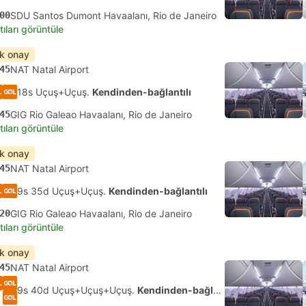
00
SDU Santos Dumont Havaalanı, Rio de Janeiro
tıları görüntüle
ık onay
45
NAT Natal Airport
18s Uçuş+Uçuş.
Kendinden-bağlantılı
45
GIG Rio Galeao Havaalanı, Rio de Janeiro
tıları görüntüle
ık onay
45
NAT Natal Airport
9s 35d Uçuş+Uçuş.
Kendinden-bağlantılı
20
GIG Rio Galeao Havaalanı, Rio de Janeiro
tıları görüntüle
ık onay
45
NAT Natal Airport
9s 40d Uçuş+Uçuş+Uçuş.
Kendinden-bağlantılı