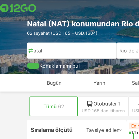
Natal (NAT) konumundan Rio d
62 seyahat (USD 165 – USD 1604)
Natal
Rio de J
Konaklamamı bul
Bugün
Yarın
Sal
Otobüsler
1
Tümü
62
USD 165'dan itibaren
USD
En h
Sıralama ölçütü
Tavsiye edilen
11: