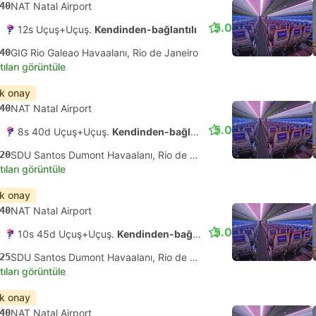
40
NAT Natal Airport
5.0
12s Uçuş+Uçuş.
Kendinden-bağlantılı
40
GIG Rio Galeao Havaalanı, Rio de Janeiro
tıları görüntüle
ık onay
40
NAT Natal Airport
5.0
8s 40d Uçuş+Uçuş.
Kendinden-bağlantılı
20
SDU Santos Dumont Havaalanı, Rio de Janeiro
tıları görüntüle
ık onay
40
NAT Natal Airport
5.0
10s 45d Uçuş+Uçuş.
Kendinden-bağlantılı
25
SDU Santos Dumont Havaalanı, Rio de Janeiro
tıları görüntüle
ık onay
40
NAT Natal Airport