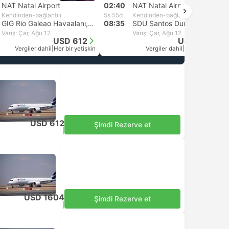
NAT Natal Airport
02:40
NAT Natal Airport
Kendinden-bağlantılı
5s 55d
Kendinden-bağlantılı
GIG Rio Galeao Havaalanı, Rio de Janeiro
08:35
SDU Santos Dumont Havaalanı, Rio de Janeiro
Varış: Çar, Ağu 12
Varış: Çar, Ağu 12
USD 612
USD 1604
Vergiler dahil
|
Her bir yetişkin
Vergiler dahil
|
Her bir yetişkin
USD 612
Şimdi Rezerve et
Vergiler dahil
|
Her bir yetişkin
USD 1604
Şimdi Rezerve et
Vergiler dahil
|
Her bir yetişkin