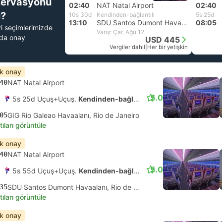
zervasyonu
02:40
NAT Natal Airport
02:40
?
10s 30d
Kendinden-bağlantılı
5s 25d
13:10
SDU Santos Dumont Havaalanı, Rio de Janeiro
08:05
yi seçimlerimizde
Varış: Çar, Ağu 12
nda onay
USD 445
Vergiler dahil
|
Her bir yetişkin
ık onay
40
NAT Natal Airport
5.0
5s 25d Uçuş+Uçuş.
Kendinden-bağlantılı
05
GIG Rio Galeao Havaalanı, Rio de Janeiro
tıları görüntüle
ık onay
40
NAT Natal Airport
5.0
5s 55d Uçuş+Uçuş.
Kendinden-bağlantılı
35
SDU Santos Dumont Havaalanı, Rio de Janeiro
tıları görüntüle
ık onay