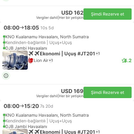
USD 162
Şimdi Rezerve et
Vergiler dahil
|
Her bir yetişkin
08:00
18:05
10s 5d
KNO Kualanamu Havaalanı, North Sumatra
Kendinden-bağlantılı | Uçuş+Uçuş
DJB Jambi Havaalanı
Ekonomi | Uçuş #JT201
+1
4.2
Lion Air
+1
USD 169
Şimdi Rezerve et
Vergiler dahil
|
Her bir yetişkin
08:00
15:20
7s 20d
KNO Kualanamu Havaalanı, North Sumatra
Kendinden-bağlantılı | Uçuş+Uçuş
DJB Jambi Havaalanı
Ekonomi | Uçuş #JT201
+1