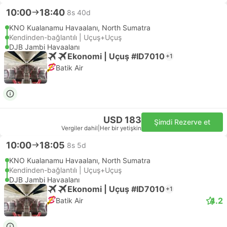
10:00
18:40
8s 40d
KNO Kualanamu Havaalanı, North Sumatra
Kendinden-bağlantılı | Uçuş+Uçuş
DJB Jambi Havaalanı
Ekonomi | Uçuş #ID7010
+1
Batik Air
USD 183
Şimdi Rezerve et
Vergiler dahil
|
Her bir yetişkin
10:00
18:05
8s 5d
KNO Kualanamu Havaalanı, North Sumatra
Kendinden-bağlantılı | Uçuş+Uçuş
DJB Jambi Havaalanı
Ekonomi | Uçuş #ID7010
+1
4.2
Batik Air