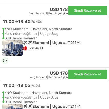
USD 178
Şimdi Rezerve et
Vergiler dahil
|
Her bir yetişkin
11:00
18:40
7s 40d
KNO Kualanamu Havaalanı, North Sumatra
Kendinden-bağlantılı | Uçuş+Uçuş
DJB Jambi Havaalanı
Ekonomi | Uçuş #JT211
+1
Lion Air
+1
USD 178
Şimdi Rezerve et
Vergiler dahil
|
Her bir yetişkin
11:00
18:05
7s 5d
KNO Kualanamu Havaalanı, North Sumatra
Kendinden-bağlantılı | Uçuş+Uçuş
DJB Jambi Havaalanı
Ekonomi | Uçuş #JT211
+1