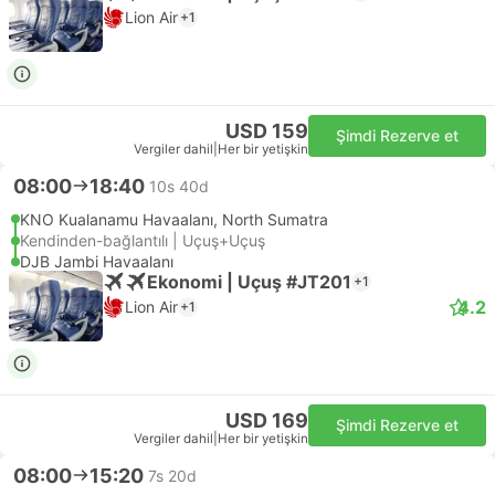
Lion Air
+1
USD 159
Şimdi Rezerve et
Vergiler dahil
|
Her bir yetişkin
08:00
18:40
10s 40d
KNO Kualanamu Havaalanı, North Sumatra
Kendinden-bağlantılı | Uçuş+Uçuş
DJB Jambi Havaalanı
Ekonomi | Uçuş #JT201
+1
4.2
Lion Air
+1
USD 169
Şimdi Rezerve et
Vergiler dahil
|
Her bir yetişkin
08:00
15:20
7s 20d