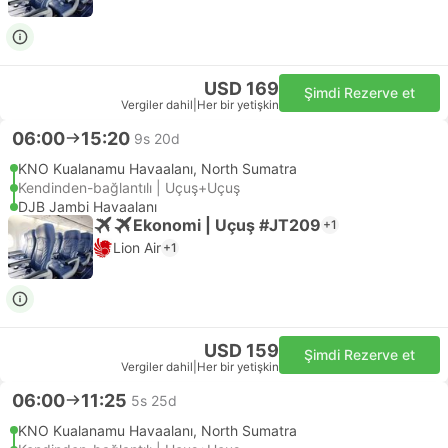
USD 169
Şimdi Rezerve et
Vergiler dahil
|
Her bir yetişkin
06:00
15:20
9s 20d
KNO Kualanamu Havaalanı, North Sumatra
Kendinden-bağlantılı | Uçuş+Uçuş
DJB Jambi Havaalanı
Ekonomi | Uçuş #JT209
+1
Lion Air
+1
USD 159
Şimdi Rezerve et
Vergiler dahil
|
Her bir yetişkin
06:00
11:25
5s 25d
KNO Kualanamu Havaalanı, North Sumatra