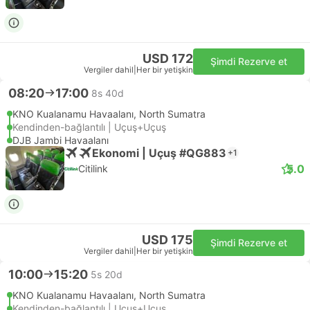
USD 172
Şimdi Rezerve et
Vergiler dahil
|
Her bir yetişkin
08:20
17:00
8s 40d
KNO Kualanamu Havaalanı, North Sumatra
Kendinden-bağlantılı | Uçuş+Uçuş
DJB Jambi Havaalanı
Ekonomi | Uçuş #QG883
+1
5.0
Citilink
USD 175
Şimdi Rezerve et
Vergiler dahil
|
Her bir yetişkin
10:00
15:20
5s 20d
KNO Kualanamu Havaalanı, North Sumatra
Kendinden-bağlantılı | Uçuş+Uçuş