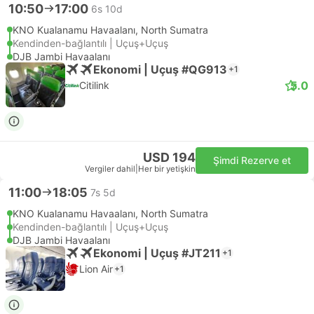
10:50
17:00
6s 10d
KNO Kualanamu Havaalanı, North Sumatra
Kendinden-bağlantılı | Uçuş+Uçuş
DJB Jambi Havaalanı
Ekonomi | Uçuş #QG913
+1
5.0
Citilink
USD 194
Şimdi Rezerve et
Vergiler dahil
|
Her bir yetişkin
11:00
18:05
7s 5d
KNO Kualanamu Havaalanı, North Sumatra
Kendinden-bağlantılı | Uçuş+Uçuş
DJB Jambi Havaalanı
Ekonomi | Uçuş #JT211
+1
Lion Air
+1