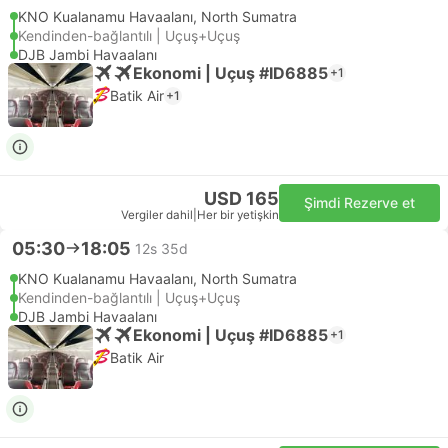
KNO Kualanamu Havaalanı, North Sumatra
Kendinden-bağlantılı | Uçuş+Uçuş
DJB Jambi Havaalanı
Ekonomi | Uçuş #ID6885
+1
Batik Air
+1
USD 165
Şimdi Rezerve et
Vergiler dahil
|
Her bir yetişkin
05:30
18:05
12s 35d
KNO Kualanamu Havaalanı, North Sumatra
Kendinden-bağlantılı | Uçuş+Uçuş
DJB Jambi Havaalanı
Ekonomi | Uçuş #ID6885
+1
Batik Air