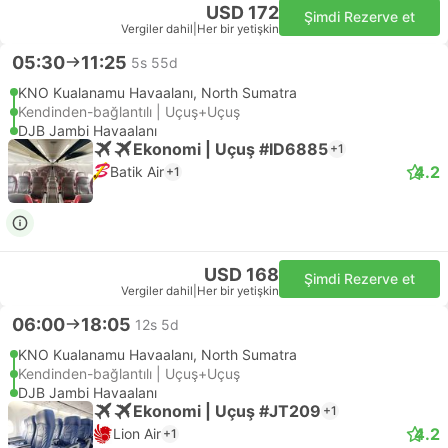
USD 172
Şimdi Rezerve et
Vergiler dahil
|
Her bir yetişkin
05:30
11:25
5s 55d
KNO Kualanamu Havaalanı, North Sumatra
Kendinden-bağlantılı | Uçuş+Uçuş
DJB Jambi Havaalanı
Ekonomi | Uçuş #ID6885
+1
4.2
Batik Air
+1
USD 168
Şimdi Rezerve et
Vergiler dahil
|
Her bir yetişkin
06:00
18:05
12s 5d
KNO Kualanamu Havaalanı, North Sumatra
Kendinden-bağlantılı | Uçuş+Uçuş
DJB Jambi Havaalanı
Ekonomi | Uçuş #JT209
+1
4.2
Lion Air
+1