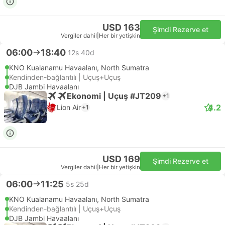
USD 163
Şimdi Rezerve et
Vergiler dahil
|
Her bir yetişkin
06:00
18:40
12s 40d
KNO Kualanamu Havaalanı, North Sumatra
Kendinden-bağlantılı | Uçuş+Uçuş
DJB Jambi Havaalanı
Ekonomi | Uçuş #JT209
+1
4.2
Lion Air
+1
USD 169
Şimdi Rezerve et
Vergiler dahil
|
Her bir yetişkin
06:00
11:25
5s 25d
KNO Kualanamu Havaalanı, North Sumatra
Kendinden-bağlantılı | Uçuş+Uçuş
DJB Jambi Havaalanı