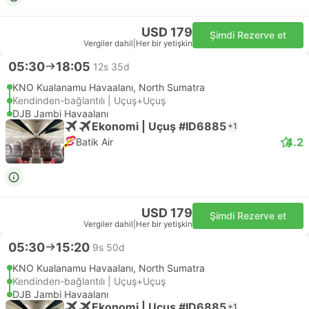
USD 179
Şimdi Rezerve et
Vergiler dahil
|
Her bir yetişkin
05:30
18:05
12s 35d
KNO Kualanamu Havaalanı, North Sumatra
Kendinden-bağlantılı | Uçuş+Uçuş
DJB Jambi Havaalanı
Ekonomi | Uçuş #ID6885
+1
4.2
Batik Air
USD 179
Şimdi Rezerve et
Vergiler dahil
|
Her bir yetişkin
05:30
15:20
9s 50d
KNO Kualanamu Havaalanı, North Sumatra
Kendinden-bağlantılı | Uçuş+Uçuş
DJB Jambi Havaalanı
Ekonomi | Uçuş #ID6885
+1