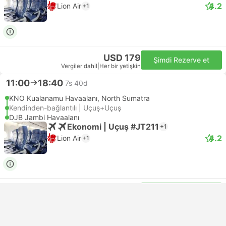
4.2
Lion Air
+1
USD 179
Şimdi Rezerve et
Vergiler dahil
|
Her bir yetişkin
11:00
18:40
7s 40d
KNO Kualanamu Havaalanı, North Sumatra
Kendinden-bağlantılı | Uçuş+Uçuş
DJB Jambi Havaalanı
Ekonomi | Uçuş #JT211
+1
4.2
Lion Air
+1
USD 175
Şimdi Rezerve et
Vergiler dahil
|
Her bir yetişkin
12:00
18:05
6s 5d