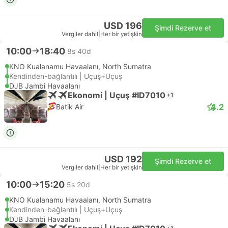
USD 196
Şimdi Rezerve et
Vergiler dahil
|
Her bir yetişkin
10:00
18:40
8s 40d
KNO Kualanamu Havaalanı, North Sumatra
Kendinden-bağlantılı | Uçuş+Uçuş
DJB Jambi Havaalanı
Ekonomi | Uçuş #ID7010
+1
4.2
Batik Air
USD 192
Şimdi Rezerve et
Vergiler dahil
|
Her bir yetişkin
10:00
15:20
5s 20d
KNO Kualanamu Havaalanı, North Sumatra
Kendinden-bağlantılı | Uçuş+Uçuş
DJB Jambi Havaalanı