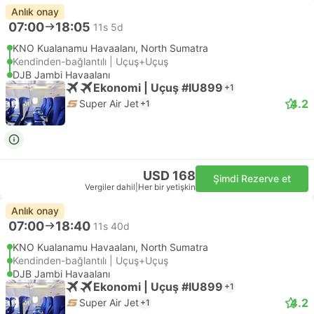
Anlık onay
07:00
18:05
11s 5d
KNO Kualanamu Havaalanı, North Sumatra
Kendinden-bağlantılı | Uçuş+Uçuş
DJB Jambi Havaalanı
Ekonomi | Uçuş #IU899
+1
4.2
Super Air Jet
+1
USD 168
Şimdi Rezerve et
Vergiler dahil
|
Her bir yetişkin
Anlık onay
07:00
18:40
11s 40d
KNO Kualanamu Havaalanı, North Sumatra
Kendinden-bağlantılı | Uçuş+Uçuş
DJB Jambi Havaalanı
Ekonomi | Uçuş #IU899
+1
4.2
Super Air Jet
+1