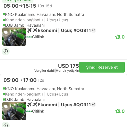
05:00
15:15
10s 15d
KNO Kualanamu Havaalanı, North Sumatra
Kendinden-bağlantılı | Uçuş+Uçuş
DJB Jambi Havaalanı
Ekonomi | Uçuş #QG911
+1
5.0
Citilink
USD 175
Şimdi Rezerve et
Vergiler dahil
|
Her bir yetişkin
05:00
17:00
12s
KNO Kualanamu Havaalanı, North Sumatra
Kendinden-bağlantılı | Uçuş+Uçuş
DJB Jambi Havaalanı
Ekonomi | Uçuş #QG911
+1
5.0
Citilink