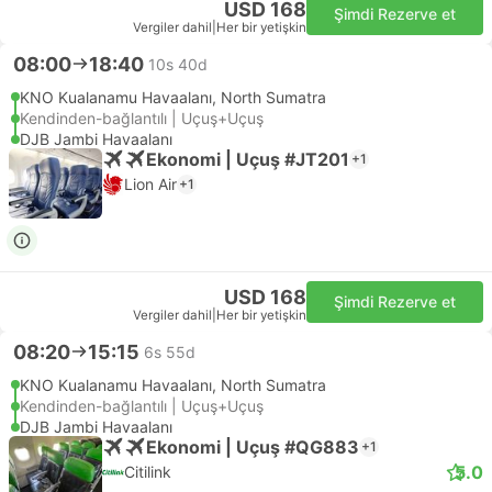
USD 168
Şimdi Rezerve et
Vergiler dahil
|
Her bir yetişkin
08:00
18:40
10s 40d
KNO Kualanamu Havaalanı, North Sumatra
Kendinden-bağlantılı | Uçuş+Uçuş
DJB Jambi Havaalanı
Ekonomi | Uçuş #JT201
+1
Lion Air
+1
USD 168
Şimdi Rezerve et
Vergiler dahil
|
Her bir yetişkin
08:20
15:15
6s 55d
KNO Kualanamu Havaalanı, North Sumatra
Kendinden-bağlantılı | Uçuş+Uçuş
DJB Jambi Havaalanı
Ekonomi | Uçuş #QG883
+1
5.0
Citilink