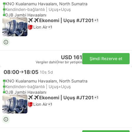
KNO Kualanamu Havaalanı, North Sumatra
Kendinden-bağlantılı | Uçuş+Uçuş
DJB Jambi Havaalanı
Ekonomi | Uçuş #JT201
+1
Lion Air
+1
USD 161
Şimdi Rezerve et
Vergiler dahil
|
Her bir yetişkin
08:00
18:05
10s 5d
KNO Kualanamu Havaalanı, North Sumatra
Kendinden-bağlantılı | Uçuş+Uçuş
DJB Jambi Havaalanı
Ekonomi | Uçuş #JT201
+1
Lion Air
+1