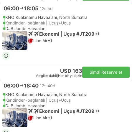
06:00
18:05
12s 5d
KNO Kualanamu Havaalanı, North Sumatra
Kendinden-bağlantılı | Uçuş+Uçuş
DJB Jambi Havaalanı
Ekonomi | Uçuş #JT209
+1
Lion Air
+1
USD 163
Şimdi Rezerve et
Vergiler dahil
|
Her bir yetişkin
06:00
18:40
12s 40d
KNO Kualanamu Havaalanı, North Sumatra
Kendinden-bağlantılı | Uçuş+Uçuş
DJB Jambi Havaalanı
Ekonomi | Uçuş #JT209
+1
Lion Air
+1