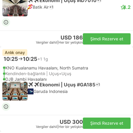
Ekonomi | Uçuş #ID7010
+1
4.2
Batik Air
+1
USD 186
Şimdi Rezerve et
Vergiler dahil
|
Her bir yetişkin
Anlık onay
10:25
10:25
+1
1g
KNO Kualanamu Havaalanı, North Sumatra
Kendinden-bağlantılı | Uçuş+Uçuş
DJB Jambi Havaalanı
Ekonomi | Uçuş #GA185
+1
Garuda Indonesia
USD 300
Şimdi Rezerve et
Vergiler dahil
|
Her bir yetişkin