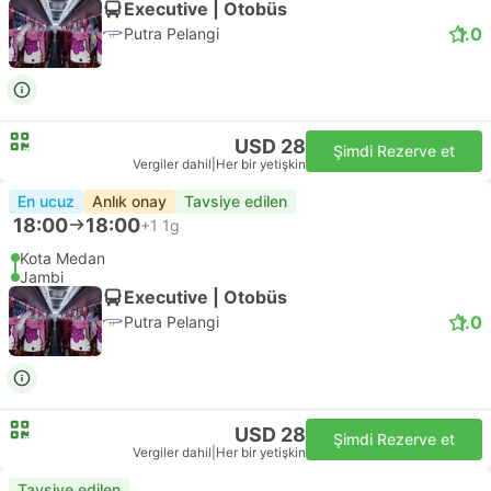
Executive | Otobüs
1.0
Putra Pelangi
USD 28
Şimdi Rezerve et
Vergiler dahil
|
Her bir yetişkin
En ucuz
Anlık onay
Tavsiye edilen
18:00
18:00
+1
1g
Kota Medan
Jambi
Executive | Otobüs
1.0
Putra Pelangi
USD 28
Şimdi Rezerve et
Vergiler dahil
|
Her bir yetişkin
Tavsiye edilen