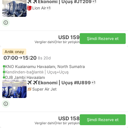
Ekonomi | Uçuş #JT209
+1
Lion Air
+1
USD 159
Şimdi Rezerve et
Vergiler dahil
|
Her bir yetişkin
Anlık onay
07:00
15:20
8s 20d
KNO Kualanamu Havaalanı, North Sumatra
Kendinden-bağlantılı | Uçuş+Uçuş
DJB Jambi Havaalanı
Ekonomi | Uçuş #IU899
+1
Super Air Jet
USD 158
Şimdi Rezerve et
Vergiler dahil
|
Her bir yetişkin