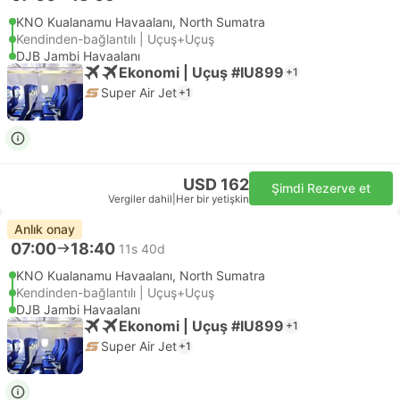
KNO Kualanamu Havaalanı, North Sumatra
Kendinden-bağlantılı | Uçuş+Uçuş
DJB Jambi Havaalanı
Ekonomi | Uçuş #IU899
+1
Super Air Jet
+1
USD 162
Şimdi Rezerve et
Vergiler dahil
|
Her bir yetişkin
Anlık onay
07:00
18:40
11s 40d
KNO Kualanamu Havaalanı, North Sumatra
Kendinden-bağlantılı | Uçuş+Uçuş
DJB Jambi Havaalanı
Ekonomi | Uçuş #IU899
+1
Super Air Jet
+1