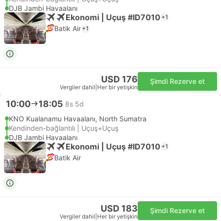
DJB Jambi Havaalanı
Ekonomi | Uçuş #ID7010
+1
Batik Air
+1
USD 176
Şimdi Rezerve et
Vergiler dahil
|
Her bir yetişkin
10:00
18:05
8s 5d
KNO Kualanamu Havaalanı, North Sumatra
Kendinden-bağlantılı | Uçuş+Uçuş
DJB Jambi Havaalanı
Ekonomi | Uçuş #ID7010
+1
Batik Air
USD 183
Şimdi Rezerve et
Vergiler dahil
|
Her bir yetişkin