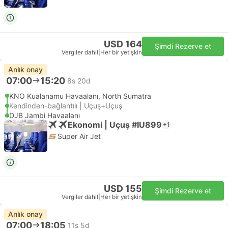
USD 164
Şimdi Rezerve et
Vergiler dahil
|
Her bir yetişkin
Anlık onay
07:00
15:20
8s 20d
KNO Kualanamu Havaalanı, North Sumatra
Kendinden-bağlantılı | Uçuş+Uçuş
DJB Jambi Havaalanı
Ekonomi | Uçuş #IU899
+1
Super Air Jet
USD 155
Şimdi Rezerve et
Vergiler dahil
|
Her bir yetişkin
Anlık onay
07:00
18:05
11s 5d