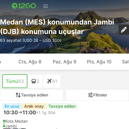
Medan (MES) konumundan Jambi
(DJB) konumuna uçuşlar
63 seyahat (USD 28 – USD 300)
n
Cts, Ağu 8
Paz, Ağu 9
Pts, Ağu 10
Sal
Tümü
63
2
61
Tavsiye edilen
Filtreler
En ucuz
Anlık onay
Tavsiye edilen
10:30
11:00
+1
1g 30d
Kota Medan
Jambi