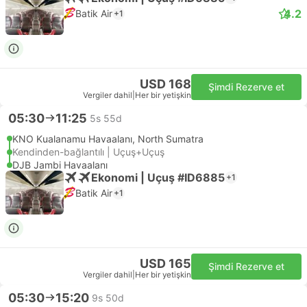
4.2
Batik Air
+1
USD 168
Şimdi Rezerve et
Vergiler dahil
|
Her bir yetişkin
05:30
11:25
5s 55d
KNO Kualanamu Havaalanı, North Sumatra
Kendinden-bağlantılı | Uçuş+Uçuş
DJB Jambi Havaalanı
Ekonomi | Uçuş #ID6885
+1
Batik Air
+1
USD 165
Şimdi Rezerve et
Vergiler dahil
|
Her bir yetişkin
05:30
15:20
9s 50d