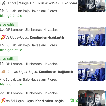
1s 15d
| Wings Air
|
Uçuş #IW1947
|
Ekonomi
50
LBJ Labuan Bajo Havaalanı, Flores
tıları görüntüle
siye edilen
15
LOP Lombok Uluslararası Havaalanı
7s Uçuş+Uçuş.
Kendinden-bağlantılı
15
LBJ Labuan Bajo Havaalanı, Flores
tıları görüntüle
siye edilen
15
LOP Lombok Uluslararası Havaalanı
10s 10d Uçuş+Uçuş.
Kendinden-bağlantılı
25
LBJ Labuan Bajo Havaalanı, Flores
tıları görüntüle
00
LOP Lombok Uluslararası Havaalanı
4.2
8s 5d Uçuş+Uçuş.
Kendinden-bağlantılı