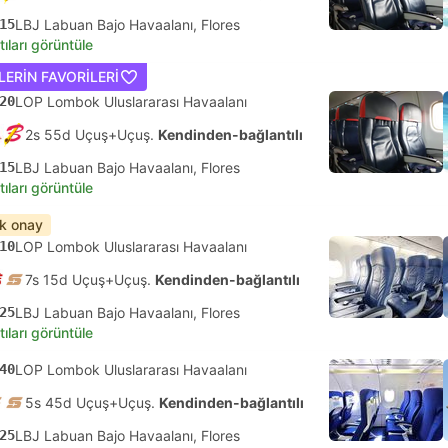
15
LBJ Labuan Bajo Havaalanı, Flores
tıları görüntüle
LERIN FAVORILERI
20
LOP Lombok Uluslararası Havaalanı
2s 55d Uçuş+Uçuş.
Kendinden-bağlantılı
15
LBJ Labuan Bajo Havaalanı, Flores
tıları görüntüle
ık onay
10
LOP Lombok Uluslararası Havaalanı
7s 15d Uçuş+Uçuş.
Kendinden-bağlantılı
25
LBJ Labuan Bajo Havaalanı, Flores
tıları görüntüle
40
LOP Lombok Uluslararası Havaalanı
5s 45d Uçuş+Uçuş.
Kendinden-bağlantılı
25
LBJ Labuan Bajo Havaalanı, Flores