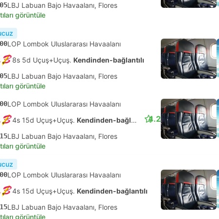
05
LBJ Labuan Bajo Havaalanı, Flores
tıları görüntüle
ucuz
00
LOP Lombok Uluslararası Havaalanı
8s 5d Uçuş+Uçuş.
Kendinden-bağlantılı
05
LBJ Labuan Bajo Havaalanı, Flores
tıları görüntüle
00
LOP Lombok Uluslararası Havaalanı
4.2
4s 15d Uçuş+Uçuş.
Kendinden-bağlantılı
15
LBJ Labuan Bajo Havaalanı, Flores
tıları görüntüle
ucuz
00
LOP Lombok Uluslararası Havaalanı
4s 15d Uçuş+Uçuş.
Kendinden-bağlantılı
15
LBJ Labuan Bajo Havaalanı, Flores
tıları görüntüle