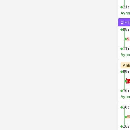
11:
Ayrın
ÇIFT
08:
11:
Ayrın
Anl
09:
16:
Ayrın
10:
16: