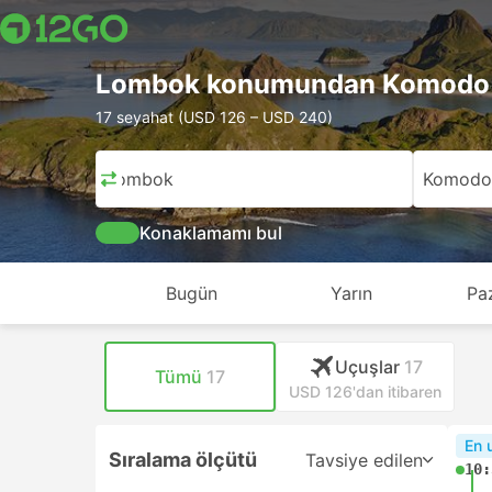
Lombok konumundan Komodo 
17 seyahat (USD 126 – USD 240)
Lombok
Komodo
Konaklamamı bul
Bugün
Yarın
Pa
Uçuşlar
17
Tümü
17
USD 126'dan itibaren
En 
Sıralama ölçütü
Tavsiye edilen
10: