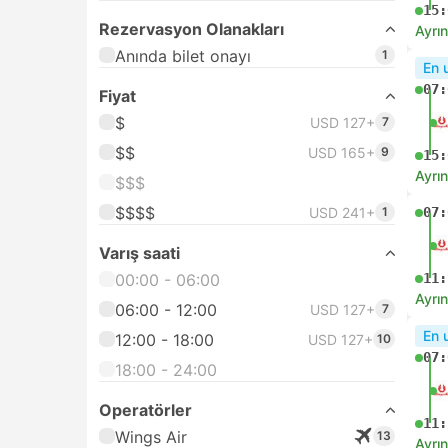
15:
Rezervasyon Olanakları
Ayrın
Anında bilet onayı
1
En 
07:
Fiyat
$
USD 127+
7
$$
USD 165+
9
15:
Ayrın
$$$
$$$$
USD 241+
1
07:
Varış saati
00:00 - 06:00
11:
Ayrın
06:00 - 12:00
USD 127+
7
En 
12:00 - 18:00
USD 127+
10
07:
18:00 - 24:00
Operatörler
11:
Wings Air
13
Ayrın