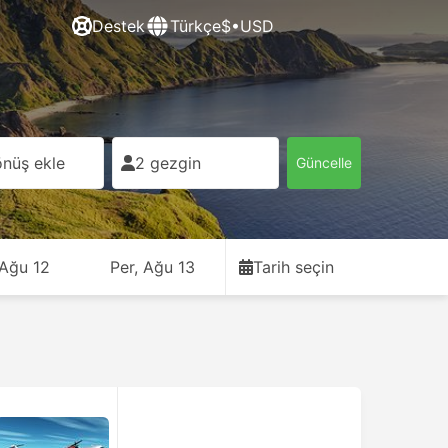
Destek
Türkçe
$•USD
nüş ekle
2 gezgin
Güncelle
 Ağu 12
Per, Ağu 13
Tarih seçin