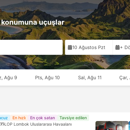
konumuna uçuşlar
10 Ağustos Pzt
+ Dö
z, Ağu 9
Pts, Ağu 10
Sal, Ağu 11
Çar,
ucuz
En hızlı
En çok satan
Tavsiye edilen
35
LOP Lombok Uluslararası Havaalanı