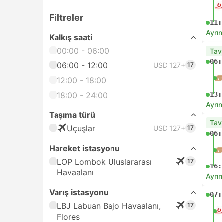
Filtreler
11:
Ayrın
Kalkış saati
00:00 - 06:00
Tav
06:
06:00 - 12:00
USD 127+
17
12:00 - 18:00
18:00 - 24:00
13:
Ayrın
Taşıma türü
Tav
Uçuşlar
USD 127+
17
06:
Hareket istasyonu
LOP Lombok Uluslararası
17
16:
Havaalanı
Ayrın
Varış istasyonu
07:
LBJ Labuan Bajo Havaalanı,
17
Flores