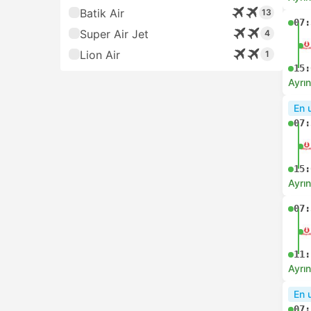
Batik Air
13
07:
Super Air Jet
4
Lion Air
1
15:
Ayrın
En 
07:
15:
Ayrın
07:
11:
Ayrın
En 
07: