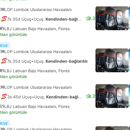
30
LOP Lombok Uluslararası Havaalanı
4.2
7s 35d Uçuş+Uçuş.
Kendinden-bağlantılı
05
LBJ Labuan Bajo Havaalanı, Flores
tıları görüntüle
ucuz
30
LOP Lombok Uluslararası Havaalanı
7s 35d Uçuş+Uçuş.
Kendinden-bağlantılı
05
LBJ Labuan Bajo Havaalanı, Flores
tıları görüntüle
30
LOP Lombok Uluslararası Havaalanı
4.2
3s 45d Uçuş+Uçuş.
Kendinden-bağlantılı
15
LBJ Labuan Bajo Havaalanı, Flores
tıları görüntüle
ucuz
30
LOP Lombok Uluslararası Havaalanı