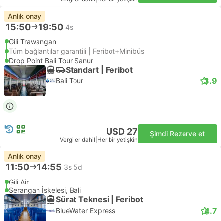
Anlık onay
15:50
19:50
4s
Gili Trawangan
Tüm bağlantılar garantili | Feribot+Minibüs
Drop Point Bali Tour Sanur
Standart | Feribot
3.9
Bali Tour
USD 27
Şimdi Rezerve et
Vergiler dahil
|
Her bir yetişkin
Anlık onay
11:50
14:55
3s 5d
Gili Air
Serangan İskelesi, Bali
Sürat Teknesi | Feribot
4.7
BlueWater Express