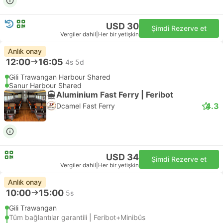
USD 30
Şimdi Rezerve et
Vergiler dahil
|
Her bir yetişkin
Anlık onay
12:00
16:05
4s 5d
Gili Trawangan Harbour Shared
Sanur Harbour Shared
Aluminium Fast Ferry | Feribot
4.3
Dcamel Fast Ferry
USD 34
Şimdi Rezerve et
Vergiler dahil
|
Her bir yetişkin
Anlık onay
10:00
15:00
5s
Gili Trawangan
Tüm bağlantılar garantili | Feribot+Minibüs