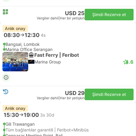
USD 25
Şimdi Rezerve et
Vergiler dahil
|
Her bir yetişkin
Anlık onay
08:30
12:30
4s
Bangsal, Lombok
Marina Office Serangan
Fast Ferry | Feribot
4.6
Marina Group
USD 29
Şimdi Rezerve et
Vergiler dahil
|
Her bir yetişkin
Anlık onay
15:30
19:00
3s 30d
Gili Trawangan
Tüm bağlantılar garantili | Feribot+Minibüs
Denpasar Meeting Point, Bali