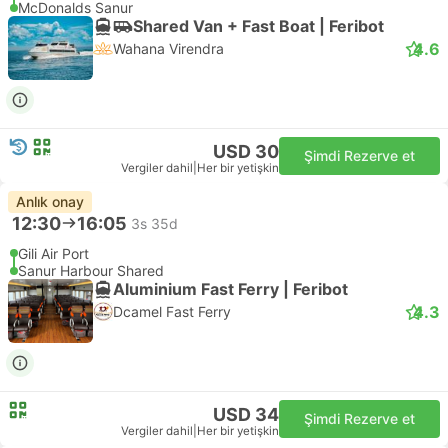
McDonalds Sanur
Shared Van + Fast Boat | Feribot
4.6
Wahana Virendra
USD 30
Şimdi Rezerve et
Vergiler dahil
|
Her bir yetişkin
Anlık onay
12:30
16:05
3s 35d
Gili Air Port
Sanur Harbour Shared
Aluminium Fast Ferry | Feribot
4.3
Dcamel Fast Ferry
USD 34
Şimdi Rezerve et
Vergiler dahil
|
Her bir yetişkin