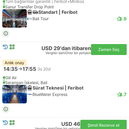
Tüm bağlantılar garantili | Feribot+Minibüs
Sanur Transfer Drop Point
Standart | Feribot
3.9
Bali Tour
USD 29'dan itibaren
Zaman Seç
Vergiler dahil
|
Her bir yetişkin
Anlık onay
14:35
17:55
3s 20d
Gili Air
Serangan İskelesi, Bali
Sürat Teknesi | Feribot
4.7
BlueWater Express
USD 46
Şimdi Rezerve et
Vergiler dahil
|
Her bir yetişkin