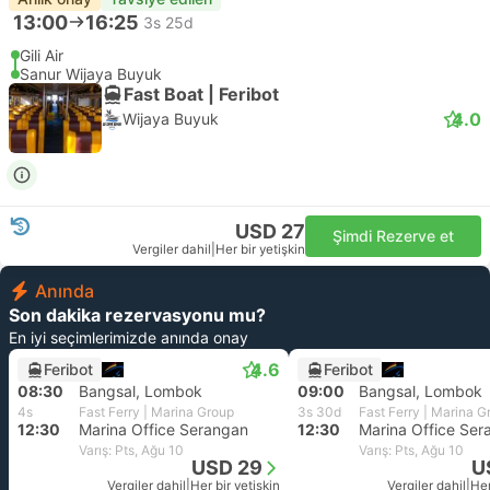
13:00
16:25
3s 25d
Gili Air
Sanur Wijaya Buyuk
Fast Boat | Feribot
4.0
Wijaya Buyuk
USD 27
Şimdi Rezerve et
Vergiler dahil
|
Her bir yetişkin
Anında
Son dakika rezervasyonu mu?
En iyi seçimlerimizde anında onay
4.6
Feribot
Feribot
08:30
Bangsal, Lombok
09:00
Bangsal, Lombok
4s
Fast Ferry | Marina Group
3s 30d
Fast Ferry | Marina G
12:30
Marina Office Serangan
12:30
Marina Office Ser
Varış: Pts, Ağu 10
Varış: Pts, Ağu 10
USD 29
U
Vergiler dahil
|
Her bir yetişkin
Vergiler dahil
|
Her