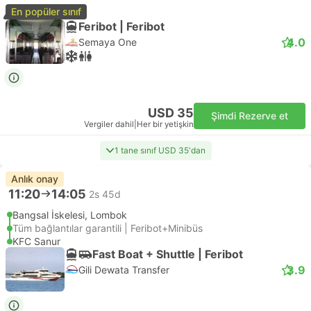
En popüler sınıf
Feribot | Feribot
4.0
Semaya One
USD 35
Şimdi Rezerve et
Vergiler dahil
|
Her bir yetişkin
1 tane sınıf USD 35'dan
Anlık onay
11:20
14:05
2s 45d
Bangsal İskelesi, Lombok
Tüm bağlantılar garantili | Feribot+Minibüs
KFC Sanur
Fast Boat + Shuttle | Feribot
3.9
Gili Dewata Transfer