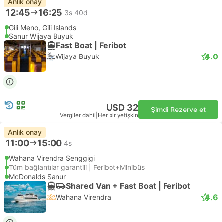
Anlık onay
12:45
16:25
3s 40d
Gili Meno, Gili Islands
Sanur Wijaya Buyuk
Fast Boat | Feribot
4.0
Wijaya Buyuk
USD 32
Şimdi Rezerve et
Vergiler dahil
|
Her bir yetişkin
Anlık onay
11:00
15:00
4s
Wahana Virendra Senggigi
Tüm bağlantılar garantili | Feribot+Minibüs
McDonalds Sanur
Shared Van + Fast Boat | Feribot
4.6
Wahana Virendra