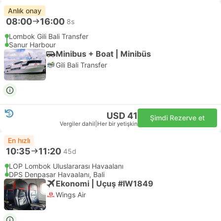
Anlık onay
08:00
16:00
8s
Lombok Gili Bali Transfer
Sanur Harbour
Minibus + Boat | Minibüs
Gili Bali Transfer
USD 41
Şimdi Rezerve et
Vergiler dahil
|
Her bir yetişkin
En hızlı
10:35
11:20
45d
LOP Lombok Uluslararası Havaalanı
DPS Denpasar Havaalanı, Bali
Ekonomi | Uçuş #IW1849
Wings Air