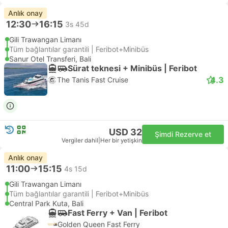
Anlık onay
12:30
16:15
3s 45d
Gili Trawangan Limanı
Tüm bağlantılar garantili | Feribot+Minibüs
Sanur Otel Transferi, Bali
Sürat teknesi + Minibüs | Feribot
4.3
The Tanis Fast Cruise
USD 32
Şimdi Rezerve et
Vergiler dahil
|
Her bir yetişkin
Anlık onay
11:00
15:15
4s 15d
Gili Trawangan Limanı
Tüm bağlantılar garantili | Feribot+Minibüs
Central Park Kuta, Bali
Fast Ferry + Van | Feribot
Golden Queen Fast Ferry