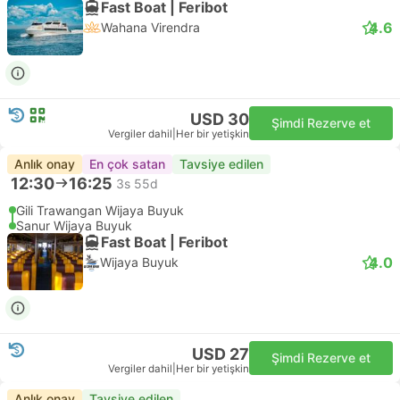
Fast Boat | Feribot
4.6
Wahana Virendra
USD 30
Şimdi Rezerve et
Vergiler dahil
|
Her bir yetişkin
Anlık onay
En çok satan
Tavsiye edilen
12:30
16:25
3s 55d
Gili Trawangan Wijaya Buyuk
Sanur Wijaya Buyuk
Fast Boat | Feribot
4.0
Wijaya Buyuk
USD 27
Şimdi Rezerve et
Vergiler dahil
|
Her bir yetişkin
Anlık onay
Tavsiye edilen