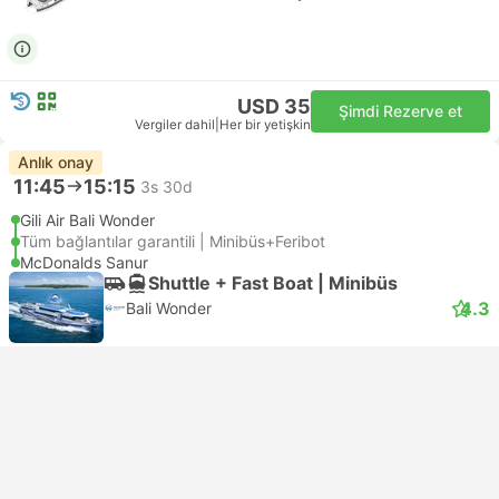
USD 35
Şimdi Rezerve et
Vergiler dahil
|
Her bir yetişkin
Anlık onay
11:45
15:15
3s 30d
Gili Air Bali Wonder
Tüm bağlantılar garantili | Minibüs+Feribot
McDonalds Sanur
Shuttle + Fast Boat | Minibüs
4.3
Bali Wonder
USD 30
Şimdi Rezerve et
Vergiler dahil
|
Her bir yetişkin
Anlık onay