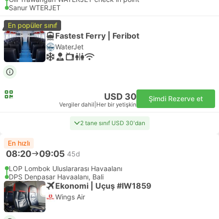
Sanur WTERJET
En popüler sınıf
Fastest Ferry | Feribot
WaterJet
USD 30
Şimdi Rezerve et
Vergiler dahil
|
Her bir yetişkin
2 tane sınıf USD 30'dan
En hızlı
08:20
09:05
45d
LOP Lombok Uluslararası Havaalanı
DPS Denpasar Havaalanı, Bali
Ekonomi | Uçuş #IW1859
Wings Air