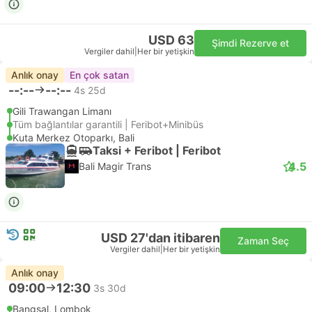
USD 63
Şimdi Rezerve et
Vergiler dahil
|
Her bir yetişkin
Anlık onay
En çok satan
--:--
--:--
4s 25d
Gili Trawangan Limanı
Tüm bağlantılar garantili | Feribot+Minibüs
Kuta Merkez Otoparkı, Bali
Taksi + Feribot | Feribot
4.5
Bali Magir Trans
USD 27'dan itibaren
Zaman Seç
Vergiler dahil
|
Her bir yetişkin
Anlık onay
09:00
12:30
3s 30d
Bangsal, Lombok