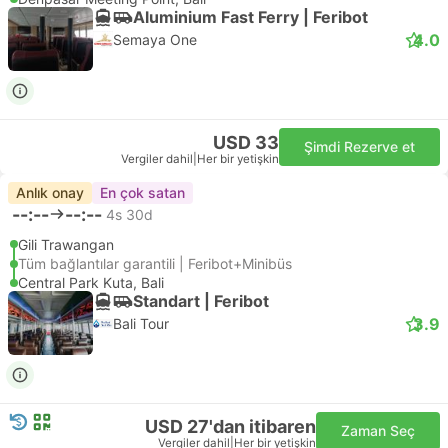
Aluminium Fast Ferry | Feribot
4.0
Semaya One
USD 33
Şimdi Rezerve et
Vergiler dahil
|
Her bir yetişkin
Anlık onay
En çok satan
--:--
--:--
4s 30d
Gili Trawangan
Tüm bağlantılar garantili | Feribot+Minibüs
Central Park Kuta, Bali
Standart | Feribot
3.9
Bali Tour
USD 27'dan itibaren
Zaman Seç
Vergiler dahil
|
Her bir yetişkin