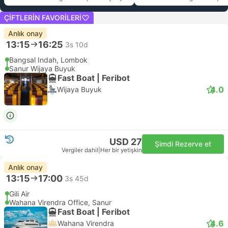
ÇIFTLERIN FAVORILERI
Anlık onay
13:15
16:25
3s 10d
Bangsal Indah, Lombok
Sanur Wijaya Buyuk
Fast Boat | Feribot
4.0
Wijaya Buyuk
USD 27
Şimdi Rezerve et
Vergiler dahil
|
Her bir yetişkin
Anlık onay
13:15
17:00
3s 45d
Gili Air
Wahana Virendra Office, Sanur
Fast Boat | Feribot
4.6
Wahana Virendra