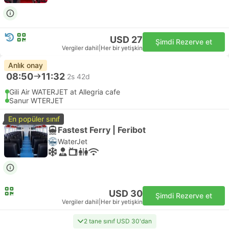
USD 27
Şimdi Rezerve et
Vergiler dahil
|
Her bir yetişkin
Anlık onay
08:50
11:32
2s 42d
Gili Air WATERJET at Allegria cafe
Sanur WTERJET
En popüler sınıf
Fastest Ferry | Feribot
WaterJet
USD 30
Şimdi Rezerve et
Vergiler dahil
|
Her bir yetişkin
2 tane sınıf USD 30'dan