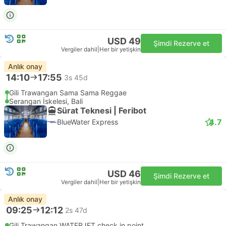
USD 49
Şimdi Rezerve et
Vergiler dahil
|
Her bir yetişkin
Anlık onay
14:10
17:55
3s 45d
Gili Trawangan Sama Sama Reggae
Serangan İskelesi, Bali
Sürat Teknesi | Feribot
4.7
BlueWater Express
USD 46
Şimdi Rezerve et
Vergiler dahil
|
Her bir yetişkin
Anlık onay
09:25
12:12
2s 47d
Gili Trawangan WATERJET check in point