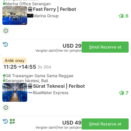
Marina Office Serangan
Fast Ferry | Feribot
4.6
Marina Group
USD 29
Şimdi Rezerve et
Vergiler dahil
|
Her bir yetişkin
Anlık onay
11:25
14:55
3s 30d
Gili Trawangan Sama Sama Reggae
Serangan İskelesi, Bali
Sürat Teknesi | Feribot
4.7
BlueWater Express
USD 49
Şimdi Rezerve et
Vergiler dahil
|
Her bir yetişkin