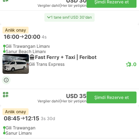
USD 30
Şimdi Rezerve et
Vergiler dahil
|
Her bir yetişkin
1 tane sınıf USD 30'dan
Anlık onay
16:00
20:00
4s
Gili Trawangan Limanı
Sanur Beach Limanı
Fast Ferry + Taxi | Feribot
3.0
Gili Trans Express
USD 35
Şimdi Rezerve et
Vergiler dahil
|
Her bir yetişkin
Anlık onay
08:45
12:15
3s 30d
Gili Trawangan
Sanur Limanı