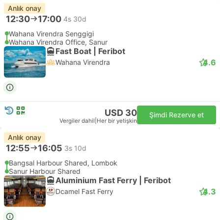
Anlık onay
12:30
17:00
4s 30d
Wahana Virendra Senggigi
Wahana Virendra Office, Sanur
Fast Boat | Feribot
4.6
Wahana Virendra
USD 30
Şimdi Rezerve et
Vergiler dahil
|
Her bir yetişkin
Anlık onay
12:55
16:05
3s 10d
Bangsal Harbour Shared, Lombok
Sanur Harbour Shared
Aluminium Fast Ferry | Feribot
4.3
Dcamel Fast Ferry