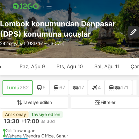
Lombok konumundan Denpasar
(DPS) konumuna uçuşlar
282 seyahat (USD 17 – USD 75)
n
Paz, Ağu 9
Pts, Ağu 10
Sal, Ağu 11
Çar
Tümü
282
6
67
17
4
171
Tavsiye edilen
Filtreler
Anlık onay
Tavsiye edilen
13:30
17:00
3s 30d
Gili Trawangan
Wahana Virendra Office, Sanur