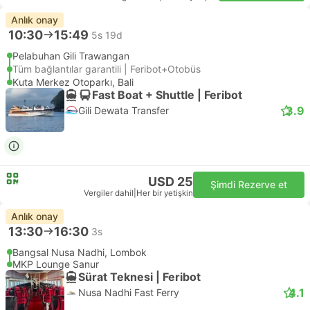
Anlık onay
10:30
15:49
5s 19d
Pelabuhan Gili Trawangan
Tüm bağlantılar garantili | Feribot+Otobüs
Kuta Merkez Otoparkı, Bali
Fast Boat + Shuttle | Feribot
3.9
Gili Dewata Transfer
USD 25
Şimdi Rezerve et
Vergiler dahil
|
Her bir yetişkin
Anlık onay
13:30
16:30
3s
Bangsal Nusa Nadhi, Lombok
MKP Lounge Sanur
Sürat Teknesi | Feribot
4.1
Nusa Nadhi Fast Ferry