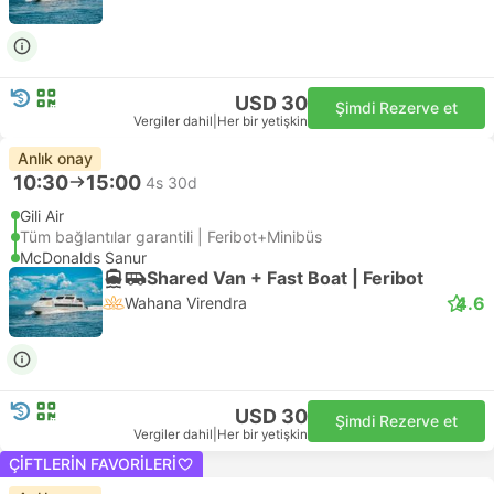
USD 30
Şimdi Rezerve et
Vergiler dahil
|
Her bir yetişkin
Anlık onay
10:30
15:00
4s 30d
Gili Air
Tüm bağlantılar garantili | Feribot+Minibüs
McDonalds Sanur
Shared Van + Fast Boat | Feribot
4.6
Wahana Virendra
USD 30
Şimdi Rezerve et
Vergiler dahil
|
Her bir yetişkin
ÇIFTLERIN FAVORILERI