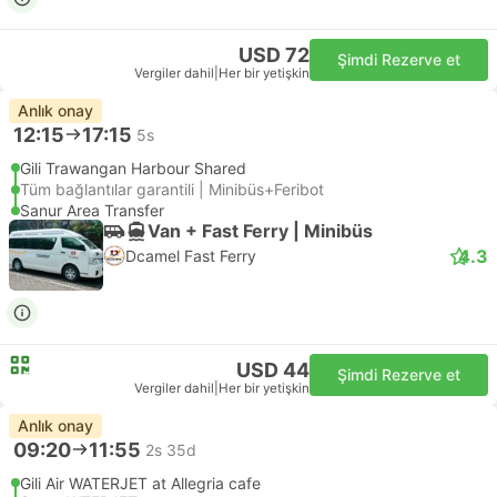
USD 72
Şimdi Rezerve et
Vergiler dahil
|
Her bir yetişkin
Anlık onay
12:15
17:15
5s
Gili Trawangan Harbour Shared
Tüm bağlantılar garantili | Minibüs+Feribot
Sanur Area Transfer
Van + Fast Ferry | Minibüs
4.3
Dcamel Fast Ferry
USD 44
Şimdi Rezerve et
Vergiler dahil
|
Her bir yetişkin
Anlık onay
09:20
11:55
2s 35d
Gili Air WATERJET at Allegria cafe