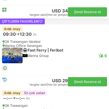
USD 34
Şimdi Rezerve et
Vergiler dahil
|
Her bir yetişkin
ÇIFTLERIN FAVORILERI
Anlık onay
09:30
12:30
3s
Gili Trawangan İskelesi
Marina Office Serangan
Fast Ferry | Feribot
4.6
Marina Group
USD 29
Şimdi Rezerve et
Vergiler dahil
|
Her bir yetişkin
Anlık onay
En çok satan
--:--
--:--
4s
Gili Trawangan