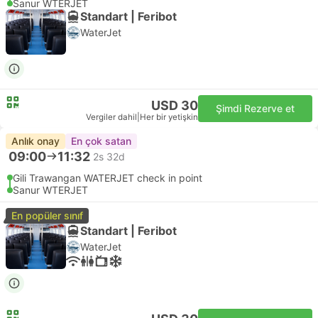
Sanur WTERJET
Standart | Feribot
WaterJet
USD 30
Şimdi Rezerve et
Vergiler dahil
|
Her bir yetişkin
Anlık onay
En çok satan
09:00
11:32
2s 32d
Gili Trawangan WATERJET check in point
Sanur WTERJET
En popüler sınıf
Standart | Feribot
WaterJet