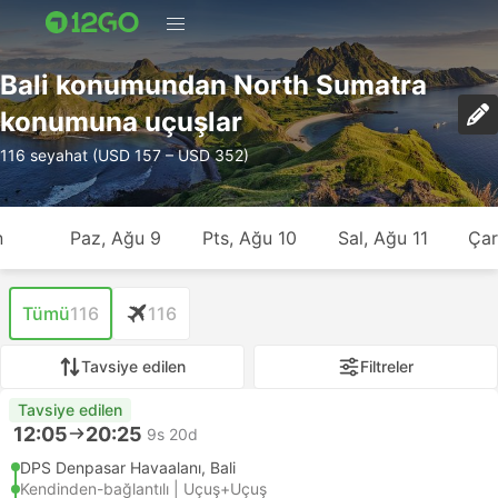
Bali konumundan North Sumatra
konumuna uçuşlar
116 seyahat (USD 157 – USD 352)
n
Paz, Ağu 9
Pts, Ağu 10
Sal, Ağu 11
Çar
Tümü
116
116
Tavsiye edilen
Filtreler
Tavsiye edilen
12:05
20:25
9s 20d
DPS Denpasar Havaalanı, Bali
Kendinden-bağlantılı | Uçuş+Uçuş