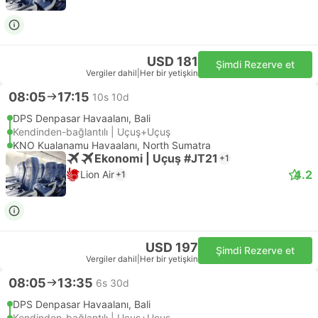
USD 181
Şimdi Rezerve et
Vergiler dahil
|
Her bir yetişkin
08:05
17:15
10s 10d
DPS Denpasar Havaalanı, Bali
Kendinden-bağlantılı | Uçuş+Uçuş
KNO Kualanamu Havaalanı, North Sumatra
Ekonomi | Uçuş #JT21
+1
4.2
Lion Air
+1
USD 197
Şimdi Rezerve et
Vergiler dahil
|
Her bir yetişkin
08:05
13:35
6s 30d
DPS Denpasar Havaalanı, Bali
Kendinden-bağlantılı | Uçuş+Uçuş