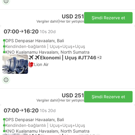
USD 251
Şimdi Rezerve et
Vergiler dahil
|
Her bir yetişkin
07:00
16:20
10s 20d
DPS Denpasar Havaalanı, Bali
Kendinden-bağlantılı | Uçuş+Uçuş+Uçuş
KNO Kualanamu Havaalanı, North Sumatra
Ekonomi | Uçuş #JT746
+2
Lion Air
USD 251
Şimdi Rezerve et
Vergiler dahil
|
Her bir yetişkin
07:00
16:20
10s 20d
DPS Denpasar Havaalanı, Bali
Kendinden-bağlantılı | Uçuş+Uçuş+Uçuş
KNO Kualanamu Havaalanı, North Sumatra