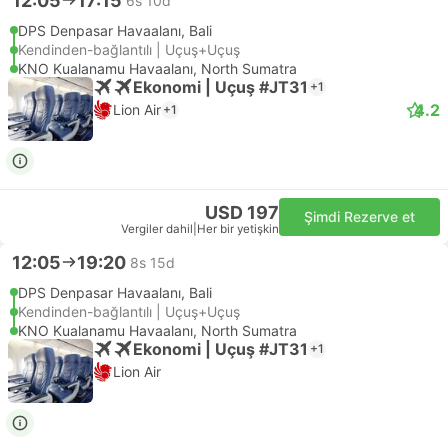
12:05
17:15
6s 10d
DPS Denpasar Havaalanı, Bali
Kendinden-bağlantılı | Uçuş+Uçuş
KNO Kualanamu Havaalanı, North Sumatra
Ekonomi | Uçuş #JT31
+1
4.2
Lion Air
+1
USD 197
Şimdi Rezerve et
Vergiler dahil
|
Her bir yetişkin
12:05
19:20
8s 15d
DPS Denpasar Havaalanı, Bali
Kendinden-bağlantılı | Uçuş+Uçuş
KNO Kualanamu Havaalanı, North Sumatra
Ekonomi | Uçuş #JT31
+1
Lion Air