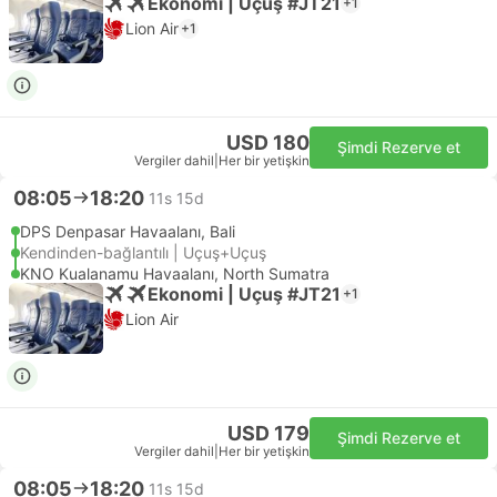
Ekonomi | Uçuş #JT21
+1
Lion Air
+1
USD 180
Şimdi Rezerve et
Vergiler dahil
|
Her bir yetişkin
08:05
18:20
11s 15d
DPS Denpasar Havaalanı, Bali
Kendinden-bağlantılı | Uçuş+Uçuş
KNO Kualanamu Havaalanı, North Sumatra
Ekonomi | Uçuş #JT21
+1
Lion Air
USD 179
Şimdi Rezerve et
Vergiler dahil
|
Her bir yetişkin
08:05
18:20
11s 15d