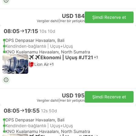
USD 184
Şimdi Rezerve et
Vergiler dahil
|
Her bir yetişkin
08:05
17:15
10s 10d
DPS Denpasar Havaalanı, Bali
Kendinden-bağlantılı | Uçuş+Uçuş
KNO Kualanamu Havaalanı, North Sumatra
Ekonomi | Uçuş #JT21
+1
Lion Air
+1
USD 195
Şimdi Rezerve et
Vergiler dahil
|
Her bir yetişkin
08:05
19:55
12s 50d
DPS Denpasar Havaalanı, Bali
Kendinden-bağlantılı | Uçuş+Uçuş
KNO Kualanamu Havaalanı, North Sumatra