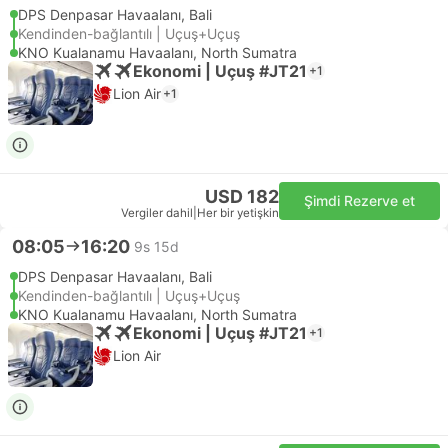
DPS Denpasar Havaalanı, Bali
Kendinden-bağlantılı | Uçuş+Uçuş
KNO Kualanamu Havaalanı, North Sumatra
Ekonomi | Uçuş #JT21
+1
Lion Air
+1
USD 182
Şimdi Rezerve et
Vergiler dahil
|
Her bir yetişkin
08:05
16:20
9s 15d
DPS Denpasar Havaalanı, Bali
Kendinden-bağlantılı | Uçuş+Uçuş
KNO Kualanamu Havaalanı, North Sumatra
Ekonomi | Uçuş #JT21
+1
Lion Air