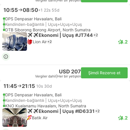
Vergiler dahil
|
Her bir yetişkin
10:55
08:50
+1
22s 55d
DPS Denpasar Havaalanı, Bali
Kendinden-bağlantılı | Uçuş+Uçuş+Uçuş
DTB Siborong Borong Airport, North Sumatra
Ekonomi | Uçuş #JT744
+2
4.2
Lion Air
+2
USD 207
Şimdi Rezerve et
Vergiler dahil
|
Her bir yetişkin
11:45
21:15
10s 30d
DPS Denpasar Havaalanı, Bali
Kendinden-bağlantılı | Uçuş+Uçuş+Uçuş
KNO Kualanamu Havaalanı, North Sumatra
Ekonomi | Uçuş #ID6331
+2
4.2
Batik Air