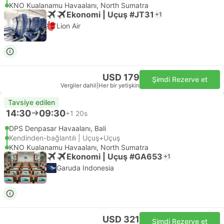
KNO Kualanamu Havaalanı, North Sumatra
Ekonomi | Uçuş #JT31
+1
Lion Air
USD 179
Şimdi Rezerve et
Vergiler dahil
|
Her bir yetişkin
Tavsiye edilen
14:30
09:30
+1
20s
DPS Denpasar Havaalanı, Bali
Kendinden-bağlantılı | Uçuş+Uçuş
KNO Kualanamu Havaalanı, North Sumatra
Ekonomi | Uçuş #GA653
+1
Garuda Indonesia
USD 321
Şimdi Rezerve et