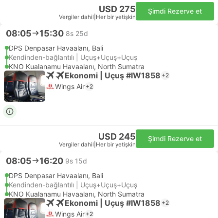
USD 275
Şimdi Rezerve et
Vergiler dahil
|
Her bir yetişkin
08:05
15:30
8s 25d
DPS Denpasar Havaalanı, Bali
Kendinden-bağlantılı | Uçuş+Uçuş+Uçuş
KNO Kualanamu Havaalanı, North Sumatra
Ekonomi | Uçuş #IW1858
+2
Wings Air
+2
USD 245
Şimdi Rezerve et
Vergiler dahil
|
Her bir yetişkin
08:05
16:20
9s 15d
DPS Denpasar Havaalanı, Bali
Kendinden-bağlantılı | Uçuş+Uçuş+Uçuş
KNO Kualanamu Havaalanı, North Sumatra
Ekonomi | Uçuş #IW1858
+2
Wings Air
+2