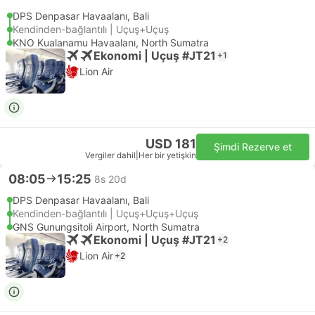
DPS Denpasar Havaalanı, Bali
Kendinden-bağlantılı | Uçuş+Uçuş
KNO Kualanamu Havaalanı, North Sumatra
Ekonomi | Uçuş #JT21
+1
Lion Air
USD 181
Şimdi Rezerve et
Vergiler dahil
|
Her bir yetişkin
08:05
15:25
8s 20d
DPS Denpasar Havaalanı, Bali
Kendinden-bağlantılı | Uçuş+Uçuş+Uçuş
GNS Gunungsitoli Airport, North Sumatra
Ekonomi | Uçuş #JT21
+2
Lion Air
+2