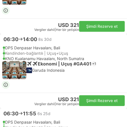
USD 321
Şimdi Rezerve et
Vergiler dahil
|
Her bir yetişkin
06:30
14:00
8s 30d
DPS Denpasar Havaalanı, Bali
Kendinden-bağlantılı | Uçuş+Uçuş
KNO Kualanamu Havaalanı, North Sumatra
Ekonomi | Uçuş #GA401
+1
Garuda Indonesia
USD 321
Şimdi Rezerve et
Vergiler dahil
|
Her bir yetişkin
06:30
11:55
6s 25d
DPS Denpasar Havaalanı, Bali