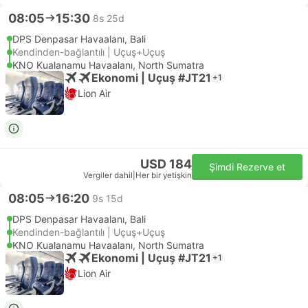
08:05
15:30
8s 25d
DPS Denpasar Havaalanı, Bali
Kendinden-bağlantılı | Uçuş+Uçuş
KNO Kualanamu Havaalanı, North Sumatra
Ekonomi | Uçuş #JT21
+1
Lion Air
USD 184
Şimdi Rezerve et
Vergiler dahil
|
Her bir yetişkin
08:05
16:20
9s 15d
DPS Denpasar Havaalanı, Bali
Kendinden-bağlantılı | Uçuş+Uçuş
KNO Kualanamu Havaalanı, North Sumatra
Ekonomi | Uçuş #JT21
+1
Lion Air