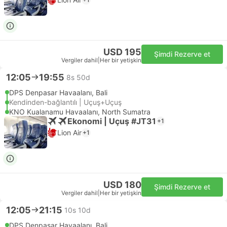
USD 195
Şimdi Rezerve et
Vergiler dahil
|
Her bir yetişkin
12:05
19:55
8s 50d
DPS Denpasar Havaalanı, Bali
Kendinden-bağlantılı | Uçuş+Uçuş
KNO Kualanamu Havaalanı, North Sumatra
Ekonomi | Uçuş #JT31
+1
Lion Air
+1
USD 180
Şimdi Rezerve et
Vergiler dahil
|
Her bir yetişkin
12:05
21:15
10s 10d
DPS Denpasar Havaalanı, Bali