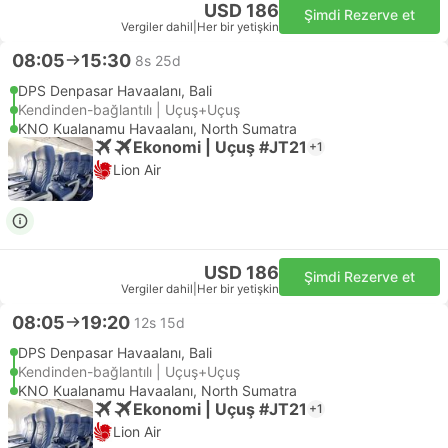
USD 186
Şimdi Rezerve et
Vergiler dahil
|
Her bir yetişkin
08:05
15:30
8s 25d
DPS Denpasar Havaalanı, Bali
Kendinden-bağlantılı | Uçuş+Uçuş
KNO Kualanamu Havaalanı, North Sumatra
Ekonomi | Uçuş #JT21
+1
Lion Air
USD 186
Şimdi Rezerve et
Vergiler dahil
|
Her bir yetişkin
08:05
19:20
12s 15d
DPS Denpasar Havaalanı, Bali
Kendinden-bağlantılı | Uçuş+Uçuş
KNO Kualanamu Havaalanı, North Sumatra
Ekonomi | Uçuş #JT21
+1
Lion Air