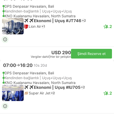
DPS Denpasar Havaalanı, Bali
Kendinden-bağlantılı | Uçuş+Uçuş+Uçuş
KNO Kualanamu Havaalanı, North Sumatra
Ekonomi | Uçuş #JT746
+2
4.2
Lion Air
+1
USD 290
Şimdi Rezerve et
Vergiler dahil
|
Her bir yetişkin
07:00
16:20
10s 20d
DPS Denpasar Havaalanı, Bali
Kendinden-bağlantılı | Uçuş+Uçuş+Uçuş
KNO Kualanamu Havaalanı, North Sumatra
Ekonomi | Uçuş #IU705
+2
4.2
Super Air Jet
+2