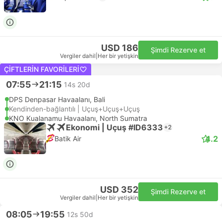
USD 186
Şimdi Rezerve et
Vergiler dahil
|
Her bir yetişkin
ÇIFTLERIN FAVORILERI
07:55
21:15
14s 20d
DPS Denpasar Havaalanı, Bali
Kendinden-bağlantılı | Uçuş+Uçuş+Uçuş
KNO Kualanamu Havaalanı, North Sumatra
Ekonomi | Uçuş #ID6333
+2
4.2
Batik Air
USD 352
Şimdi Rezerve et
Vergiler dahil
|
Her bir yetişkin
08:05
19:55
12s 50d