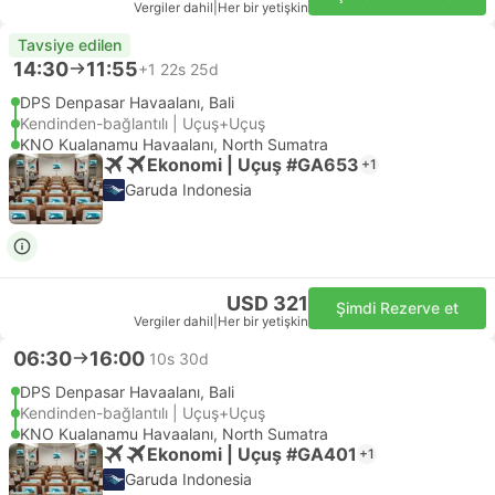
Vergiler dahil
|
Her bir yetişkin
Tavsiye edilen
14:30
11:55
+1
22s 25d
DPS Denpasar Havaalanı, Bali
Kendinden-bağlantılı | Uçuş+Uçuş
KNO Kualanamu Havaalanı, North Sumatra
Ekonomi | Uçuş #GA653
+1
Garuda Indonesia
USD 321
Şimdi Rezerve et
Vergiler dahil
|
Her bir yetişkin
06:30
16:00
10s 30d
DPS Denpasar Havaalanı, Bali
Kendinden-bağlantılı | Uçuş+Uçuş
KNO Kualanamu Havaalanı, North Sumatra
Ekonomi | Uçuş #GA401
+1
Garuda Indonesia