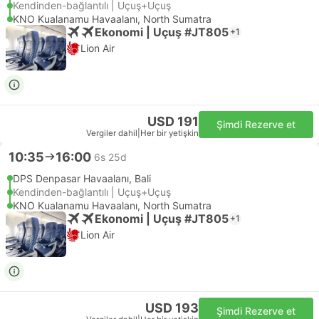
Kendinden-bağlantılı | Uçuş+Uçuş
KNO Kualanamu Havaalanı, North Sumatra
Ekonomi | Uçuş #JT805
+1
Lion Air
USD 191
Şimdi Rezerve et
Vergiler dahil
|
Her bir yetişkin
10:35
16:00
6s 25d
DPS Denpasar Havaalanı, Bali
Kendinden-bağlantılı | Uçuş+Uçuş
KNO Kualanamu Havaalanı, North Sumatra
Ekonomi | Uçuş #JT805
+1
Lion Air
USD 193
Şimdi Rezerve et