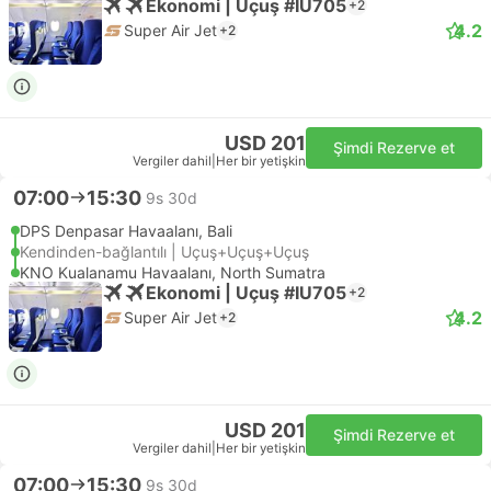
Ekonomi | Uçuş #IU705
+2
4.2
Super Air Jet
+2
USD 201
Şimdi Rezerve et
Vergiler dahil
|
Her bir yetişkin
07:00
15:30
9s 30d
DPS Denpasar Havaalanı, Bali
Kendinden-bağlantılı | Uçuş+Uçuş+Uçuş
KNO Kualanamu Havaalanı, North Sumatra
Ekonomi | Uçuş #IU705
+2
4.2
Super Air Jet
+2
USD 201
Şimdi Rezerve et
Vergiler dahil
|
Her bir yetişkin
07:00
15:30
9s 30d