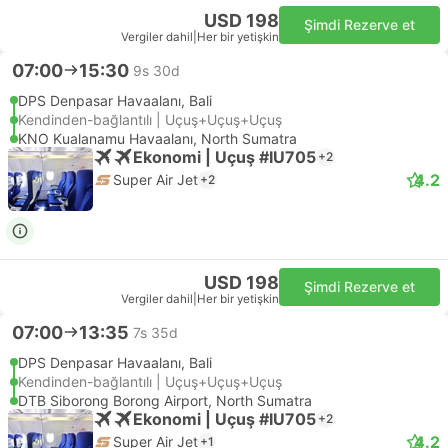
USD 198
Şimdi Rezerve et
Vergiler dahil
|
Her bir yetişkin
07:00
15:30
9s 30d
DPS Denpasar Havaalanı, Bali
Kendinden-bağlantılı | Uçuş+Uçuş+Uçuş
KNO Kualanamu Havaalanı, North Sumatra
Ekonomi | Uçuş #IU705
+2
4.2
Super Air Jet
+2
USD 198
Şimdi Rezerve et
Vergiler dahil
|
Her bir yetişkin
07:00
13:35
7s 35d
DPS Denpasar Havaalanı, Bali
Kendinden-bağlantılı | Uçuş+Uçuş+Uçuş
DTB Siborong Borong Airport, North Sumatra
Ekonomi | Uçuş #IU705
+2
4.2
Super Air Jet
+1