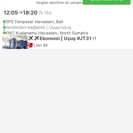
Vergiler dahil
|
Her bir yetişkin
12:05
18:20
7s 15d
DPS Denpasar Havaalanı, Bali
Kendinden-bağlantılı | Uçuş+Uçuş
KNO Kualanamu Havaalanı, North Sumatra
Ekonomi | Uçuş #JT31
+1
Lion Air
USD 181
Şimdi Rezerve et
Vergiler dahil
|
Her bir yetişkin
12:05
22:20
11s 15d
DPS Denpasar Havaalanı, Bali
Kendinden-bağlantılı | Uçuş+Uçuş
KNO Kualanamu Havaalanı, North Sumatra
Ekonomi | Uçuş #JT31
+1
Lion Air