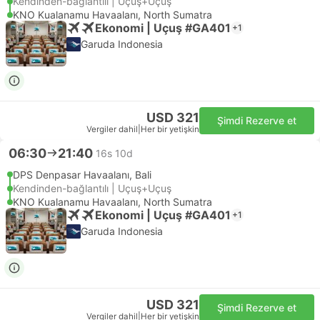
Kendinden-bağlantılı | Uçuş+Uçuş
KNO Kualanamu Havaalanı, North Sumatra
Ekonomi | Uçuş #GA401
+1
Garuda Indonesia
USD 321
Şimdi Rezerve et
Vergiler dahil
|
Her bir yetişkin
06:30
21:40
16s 10d
DPS Denpasar Havaalanı, Bali
Kendinden-bağlantılı | Uçuş+Uçuş
KNO Kualanamu Havaalanı, North Sumatra
Ekonomi | Uçuş #GA401
+1
Garuda Indonesia
USD 321
Şimdi Rezerve et
Vergiler dahil
|
Her bir yetişkin