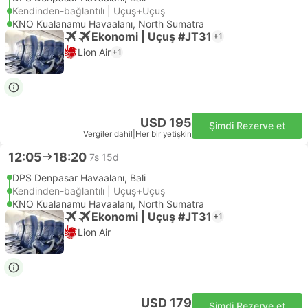
Kendinden-bağlantılı | Uçuş+Uçuş
KNO Kualanamu Havaalanı, North Sumatra
Ekonomi | Uçuş #JT31
+1
Lion Air
+1
USD 195
Şimdi Rezerve et
Vergiler dahil
|
Her bir yetişkin
12:05
18:20
7s 15d
DPS Denpasar Havaalanı, Bali
Kendinden-bağlantılı | Uçuş+Uçuş
KNO Kualanamu Havaalanı, North Sumatra
Ekonomi | Uçuş #JT31
+1
Lion Air
USD 179
Şimdi Rezerve et