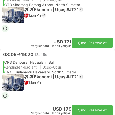
DTB Siborong Borong Airport, North Sumatra
Ekonomi | Uçuş #JT21
+1
Lion Air
+1
USD 171
Şimdi Rezerve et
Vergiler dahil
|
Her bir yetişkin
08:05
19:20
12s 15d
DPS Denpasar Havaalanı, Bali
Kendinden-bağlantılı | Uçuş+Uçuş
KNO Kualanamu Havaalanı, North Sumatra
Ekonomi | Uçuş #JT21
+1
Lion Air
USD 179
Şimdi Rezerve et
Vergiler dahil
|
Her bir yetişkin