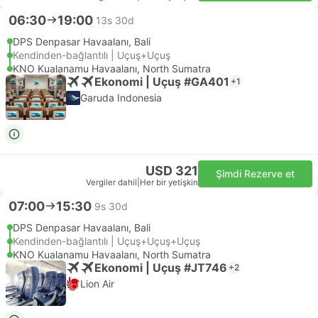
06:30
19:00
13s 30d
DPS Denpasar Havaalanı, Bali
Kendinden-bağlantılı | Uçuş+Uçuş
KNO Kualanamu Havaalanı, North Sumatra
Ekonomi | Uçuş #GA401
+1
Garuda Indonesia
USD 321
Şimdi Rezerve et
Vergiler dahil
|
Her bir yetişkin
07:00
15:30
9s 30d
DPS Denpasar Havaalanı, Bali
Kendinden-bağlantılı | Uçuş+Uçuş+Uçuş
KNO Kualanamu Havaalanı, North Sumatra
Ekonomi | Uçuş #JT746
+2
Lion Air