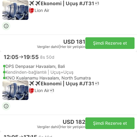
Ekonomi | Uçuş #JT31
+1
Lion Air
USD 181
Şimdi Rezerve et
Vergiler dahil
|
Her bir yetişkin
12:05
19:55
8s 50d
DPS Denpasar Havaalanı, Bali
Kendinden-bağlantılı | Uçuş+Uçuş
KNO Kualanamu Havaalanı, North Sumatra
Ekonomi | Uçuş #JT31
+1
Lion Air
+1
USD 182
Şimdi Rezerve et
Vergiler dahil
|
Her bir yetişkin