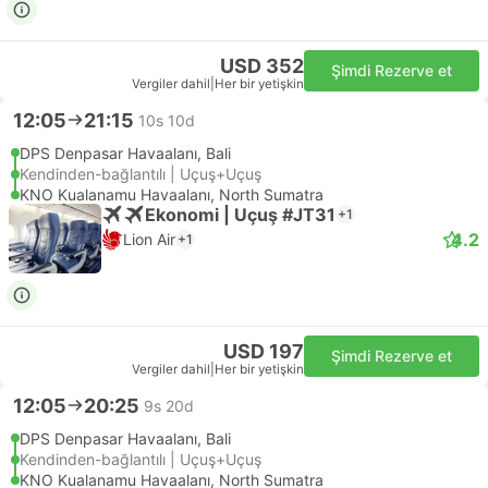
USD 352
Şimdi Rezerve et
Vergiler dahil
|
Her bir yetişkin
12:05
21:15
10s 10d
DPS Denpasar Havaalanı, Bali
Kendinden-bağlantılı | Uçuş+Uçuş
KNO Kualanamu Havaalanı, North Sumatra
Ekonomi | Uçuş #JT31
+1
4.2
Lion Air
+1
USD 197
Şimdi Rezerve et
Vergiler dahil
|
Her bir yetişkin
12:05
20:25
9s 20d
DPS Denpasar Havaalanı, Bali
Kendinden-bağlantılı | Uçuş+Uçuş
KNO Kualanamu Havaalanı, North Sumatra