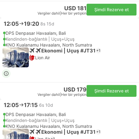
USD 181
Şimdi Rezerve et
Vergiler dahil
|
Her bir yetişkin
12:05
19:20
8s 15d
DPS Denpasar Havaalanı, Bali
Kendinden-bağlantılı | Uçuş+Uçuş
KNO Kualanamu Havaalanı, North Sumatra
Ekonomi | Uçuş #JT31
+1
Lion Air
USD 179
Şimdi Rezerve et
Vergiler dahil
|
Her bir yetişkin
12:05
17:15
6s 10d
DPS Denpasar Havaalanı, Bali
Kendinden-bağlantılı | Uçuş+Uçuş
KNO Kualanamu Havaalanı, North Sumatra
Ekonomi | Uçuş #JT31
+1
Lion Air
+1