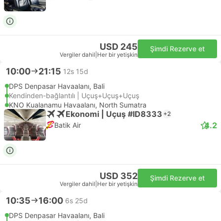
USD 245
Şimdi Rezerve et
Vergiler dahil
|
Her bir yetişkin
10:00
21:15
12s 15d
DPS Denpasar Havaalanı, Bali
Kendinden-bağlantılı | Uçuş+Uçuş+Uçuş
KNO Kualanamu Havaalanı, North Sumatra
Ekonomi | Uçuş #ID8333
+2
4.2
Batik Air
USD 352
Şimdi Rezerve et
Vergiler dahil
|
Her bir yetişkin
10:35
16:00
6s 25d
DPS Denpasar Havaalanı, Bali