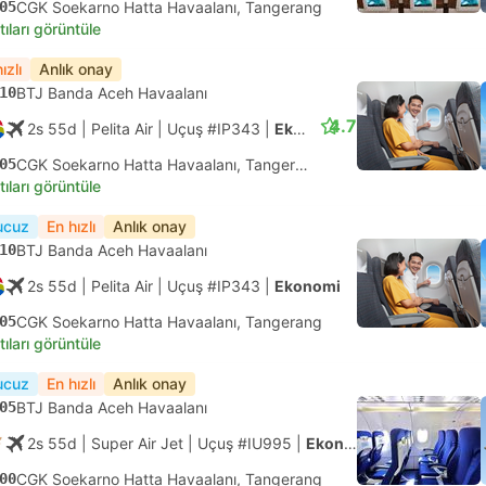
05
CGK Soekarno Hatta Havaalanı, Tangerang
tıları görüntüle
ızlı
Anlık onay
10
BTJ Banda Aceh Havaalanı
4.7
2s 55d
| Pelita Air
|
Uçuş #IP343
|
Ekonomi
05
CGK Soekarno Hatta Havaalanı, Tangerang
tıları görüntüle
ucuz
En hızlı
Anlık onay
10
BTJ Banda Aceh Havaalanı
2s 55d
| Pelita Air
|
Uçuş #IP343
|
Ekonomi
05
CGK Soekarno Hatta Havaalanı, Tangerang
tıları görüntüle
ucuz
En hızlı
Anlık onay
05
BTJ Banda Aceh Havaalanı
2s 55d
| Super Air Jet
|
Uçuş #IU995
|
Ekonomi
00
CGK Soekarno Hatta Havaalanı, Tangerang