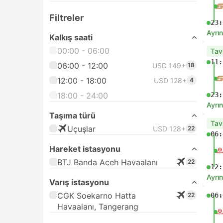
Filtreler
23:
Ayrın
Kalkış saati
00:00 - 06:00
Tav
11:
06:00 - 12:00
USD 149+
18
12:00 - 18:00
USD 128+
4
18:00 - 24:00
23:
Ayrın
Taşıma türü
Tav
Uçuşlar
USD 128+
22
06:
Hareket istasyonu
BTJ Banda Aceh Havaalanı
22
12:
Ayrın
Varış istasyonu
CGK Soekarno Hatta
22
06:
Havaalanı, Tangerang