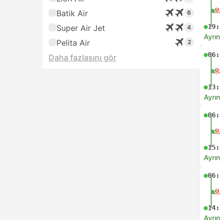
Batik Air
6
19:
Super Air Jet
4
Ayrın
Pelita Air
2
06:
Daha fazlasını gör
13:
Ayrın
06:
15:
Ayrın
06:
14:
Ayrın