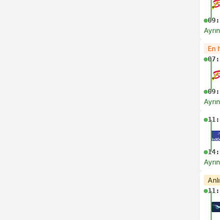
09:
Ayrın
En h
07:
09:
Ayrın
11:
14:
Ayrın
Anl
11: