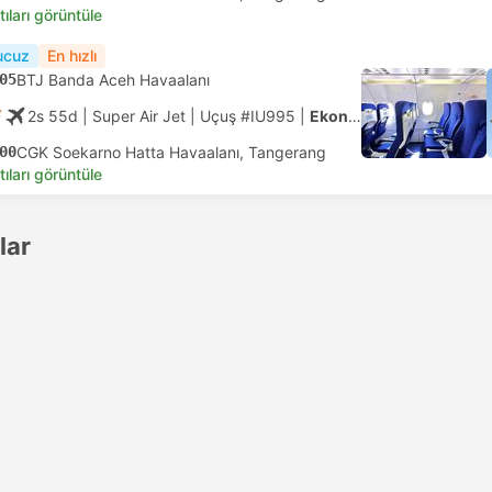
tıları görüntüle
ucuz
En hızlı
05
BTJ Banda Aceh Havaalanı
2s 55d
| Super Air Jet
|
Uçuş #IU995
|
Ekonomi
00
CGK Soekarno Hatta Havaalanı, Tangerang
tıları görüntüle
lar