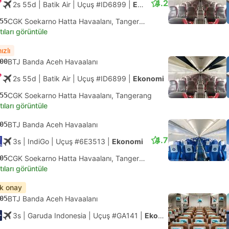
4.2
2s 55d
| Batik Air
|
Uçuş #ID6899
|
Ekonomi
55
CGK Soekarno Hatta Havaalanı, Tangerang
tıları görüntüle
ızlı
00
BTJ Banda Aceh Havaalanı
2s 55d
| Batik Air
|
Uçuş #ID6899
|
Ekonomi
55
CGK Soekarno Hatta Havaalanı, Tangerang
tıları görüntüle
05
BTJ Banda Aceh Havaalanı
4.7
3s
| IndiGo
|
Uçuş #6E3513
|
Ekonomi
05
CGK Soekarno Hatta Havaalanı, Tangerang
tıları görüntüle
ık onay
05
BTJ Banda Aceh Havaalanı
3s
| Garuda Indonesia
|
Uçuş #GA141
|
Ekonomi