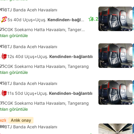
45
BTJ Banda Aceh Havaalanı
4.2
5s 40d Uçuş+Uçuş.
Kendinden-bağlantılı
25
CGK Soekarno Hatta Havaalanı, Tangerang
tıları görüntüle
45
BTJ Banda Aceh Havaalanı
12s 40d Uçuş+Uçuş.
Kendinden-bağlantılı
25
CGK Soekarno Hatta Havaalanı, Tangerang
tıları görüntüle
45
BTJ Banda Aceh Havaalanı
11s 50d Uçuş+Uçuş.
Kendinden-bağlantılı
35
CGK Soekarno Hatta Havaalanı, Tangerang
tıları görüntüle
ızlı
Anlık onay
00
BTJ Banda Aceh Havaalanı