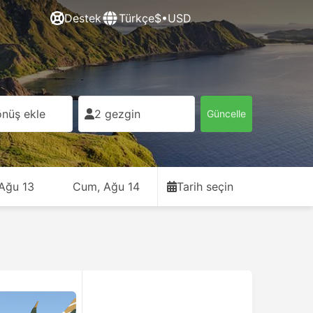
Destek
Türkçe
$•USD
nüş ekle
2 gezgin
Güncelle
 Ağu 13
Cum, Ağu 14
Tarih seçin