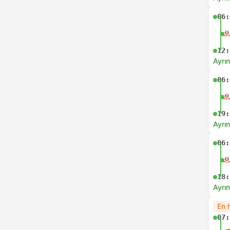
06:
12:
Ayrın
06:
19:
Ayrın
06:
18:
Ayrın
En h
07: