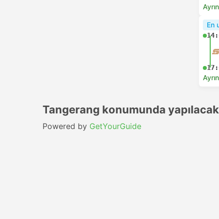
Ayrın
En 
14:
17:
Ayrın
Tangerang konumunda yapılacak
Powered by
GetYourGuide