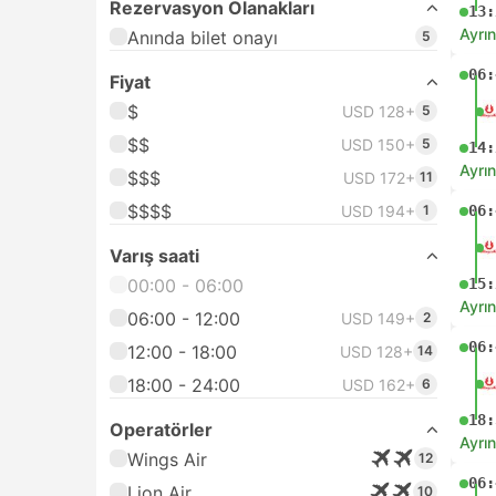
Rezervasyon Olanakları
13:
Ayrın
Anında bilet onayı
5
06:
Fiyat
$
USD 128+
5
$$
USD 150+
5
14:
Ayrın
$$$
USD 172+
11
$$$$
USD 194+
1
06:
Varış saati
00:00 - 06:00
15:
Ayrın
06:00 - 12:00
USD 149+
2
06:
12:00 - 18:00
USD 128+
14
18:00 - 24:00
USD 162+
6
18:
Operatörler
Ayrın
Wings Air
12
06:
Lion Air
10