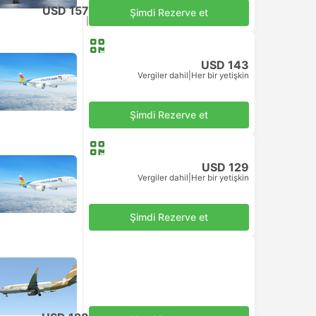
USD 157
Şimdi Rezerve et
Vergiler dahil
|
Her bir yetişkin
USD 143
Vergiler dahil
|
Her bir yetişkin
Şimdi Rezerve et
USD 129
Vergiler dahil
|
Her bir yetişkin
Şimdi Rezerve et