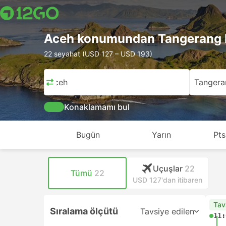
Aceh konumundan Tangerang 
22 seyahat (USD 127 – USD 193)
Aceh
Tangera
Konaklamamı bul
Bugün
Yarın
Pts
Uçuşlar
22
Tümü
22
USD 127'dan itibaren
Tav
Sıralama ölçütü
Tavsiye edilen
11: