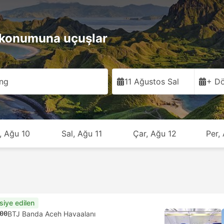
konumuna uçuşlar
ng
11 Ağustos Sal
+ Dö
, Ağu 10
Sal, Ağu 11
Çar, Ağu 12
Per,
siye edilen
00
BTJ Banda Aceh Havaalanı