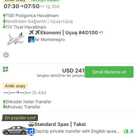
07:30
07:50
+1
1g 20d
TGD Podgorica Havalimanı
Kendinden-bağlantılı | Uçuş+Uçuş
TIV Tivat Havalimanı
Ekonomi | Uçuş #4O100
+1
Air Montenegro
USD 241
Şimdi Rezerve et
Vergiler dahil
|
Her bir yetişkin
Anlık onay
--:--
--:--
2s 44d
Shkoder Hotel Transfer
Mrcevac Transfer
En popüler sınıf
Standard 3pax | Taksi
4.8
Daytrip private transfer with English speaking driver