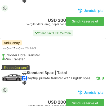
Ücretsiz iptal
USD 200
Şimdi Rezerve et
Vergiler dahil
|
araç, hepsi dahil
2 tane sınıf USD 228'dan
Anlık onay
--:--
--:--
2s 44d
Shkoder Hotel Transfer
Muo Transfer
En popüler sınıf
Standard 3pax | Taksi
4.8
Daytrip private transfer with English speaking driver
Ücretsiz iptal
USD 200
Şimdi Rezerve et