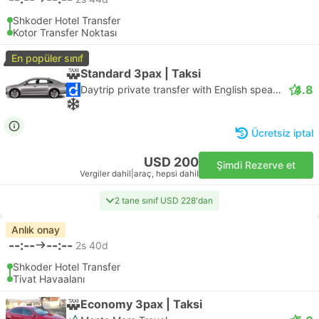
Shkoder Hotel Transfer
Kotor Transfer Noktası
En popüler sınıf
Standard 3pax | Taksi
4.8
Daytrip private transfer with English speaking driver
Ücretsiz iptal
USD 200
Şimdi Rezerve et
Vergiler dahil
|
araç, hepsi dahil
2 tane sınıf USD 228'dan
Anlık onay
--:--
--:--
2s 40d
Shkoder Hotel Transfer
Tivat Havaalanı
Economy 3pax | Taksi