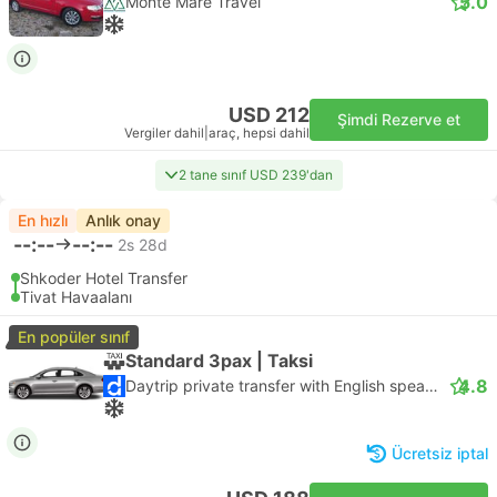
5.0
Monte Mare Travel
USD 212
Şimdi Rezerve et
Vergiler dahil
|
araç, hepsi dahil
2 tane sınıf USD 239'dan
En hızlı
Anlık onay
--:--
--:--
2s 28d
Shkoder Hotel Transfer
Tivat Havaalanı
En popüler sınıf
Standard 3pax | Taksi
4.8
Daytrip private transfer with English speaking driver
Ücretsiz iptal