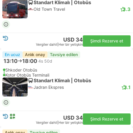
Standart Klimalı | Otobüs
3.3
Old Town Travel
USD 34
Şimdi Rezerve et
Vergiler dahil
|
Her bir yetişkin
En ucuz
Anlık onay
Tavsiye edilen
13:10
18:00
4s 50d
Shkoder Otobüs
Kotor Otobüs Terminali
Standart Klimalı | Otobüs
3.1
Jadran Ekspres
USD 34
Şimdi Rezerve et
Vergiler dahil
|
Her bir yetişkin
Anlık onay
Tavsiye edilen