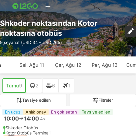
Shkoder noktasından Kotor
noktasına otobüs
9 seyahat (USD 34 – USD 265)
n
Sal, Ağu 11
Çar, Ağu 12
Per, Ağu 13
Cum
Tümü
9
2
6
1
Tavsiye edilen
Filtreler
En ucuz
Anlık onay
En çok satan
Tavsiye edilen
10:00
14:00
4s
Shkoder Otobüs
Kotor Otobüs Terminali