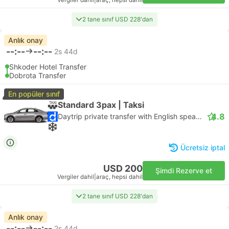
Vergiler dahil
|
araç, hepsi dahil
2 tane sınıf USD 228'dan
Anlık onay
--:--
--:--
2s 44d
Shkoder Hotel Transfer
Dobrota Transfer
En popüler sınıf
Standard 3pax | Taksi
4.8
Daytrip private transfer with English speaking driver
Ücretsiz iptal
USD 200
Şimdi Rezerve et
Vergiler dahil
|
araç, hepsi dahil
2 tane sınıf USD 228'dan
Anlık onay
--:--
--:--
2s 44d