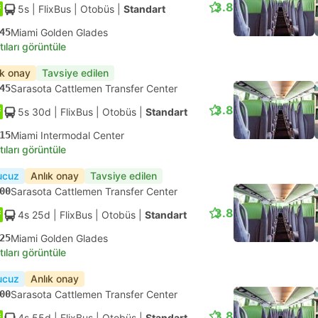
3.8
5s
| FlixBus
|
Otobüs
|
Standart
45
Miami Golden Glades
tıları görüntüle
ık onay
Tavsiye edilen
45
Sarasota Cattlemen Transfer Center
3.8
5s 30d
| FlixBus
|
Otobüs
|
Standart
15
Miami Intermodal Center
tıları görüntüle
ucuz
Anlık onay
Tavsiye edilen
00
Sarasota Cattlemen Transfer Center
3.8
4s 25d
| FlixBus
|
Otobüs
|
Standart
25
Miami Golden Glades
tıları görüntüle
ucuz
Anlık onay
00
Sarasota Cattlemen Transfer Center
3.8
4s 55d
| FlixBus
|
Otobüs
|
Standart