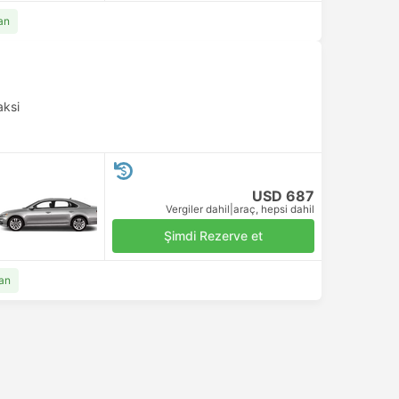
an
aksi
USD 687
Vergiler dahil
|
araç, hepsi dahil
Şimdi Rezerve et
an