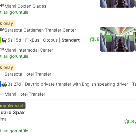
45
Miami Golden Glades
tıları görüntüle
ık onay
00
Sarasota Cattlemen Transfer Center
3.8
5s 15d
| FlixBus
|
Otobüs
|
Standart
15
Miami Intermodal Center
tıları görüntüle
ık onay
--
Sarasota Hotel Transfer
3s 27d
| Daytrip private transfer with English speaking driver
|
T
--
Miami Hotel Transfer
popüler sınıf
ndard 3pax
lima
4.8
tıları görüntüle