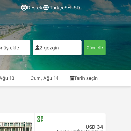
Destek
Türkçe
$•USD
nüş ekle
2 gezgin
Güncelle
 Ağu 13
Cum, Ağu 14
Tarih seçin
USD 34