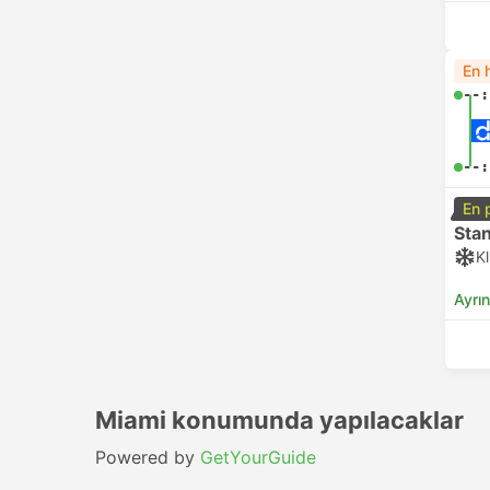
En h
--:
--:
En 
Sta
K
Ayrın
Miami konumunda yapılacaklar
Powered by
GetYourGuide