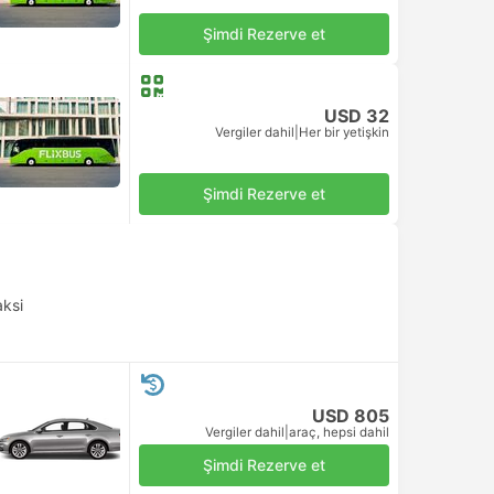
Şimdi Rezerve et
USD 32
Vergiler dahil
|
Her bir yetişkin
Şimdi Rezerve et
aksi
USD 805
Vergiler dahil
|
araç, hepsi dahil
Şimdi Rezerve et