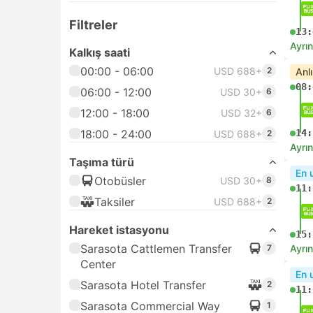
Filtreler
13:
Ayrın
Kalkış saati
00:00 - 06:00
USD 688+
2
Anl
08:
06:00 - 12:00
USD 30+
6
12:00 - 18:00
USD 32+
6
18:00 - 24:00
14:
USD 688+
2
Ayrın
Taşıma türü
En 
Otobüsler
USD 30+
8
11:
Taksiler
USD 688+
2
Hareket istasyonu
15:
Sarasota Cattlemen Transfer
7
Ayrın
Center
En 
Sarasota Hotel Transfer
2
11:
Sarasota Commercial Way
1