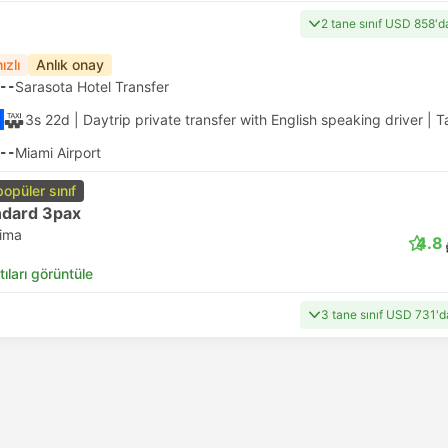
2 tane sınıf USD 858'd
ızlı
Anlık onay
--
Sarasota Hotel Transfer
3s 22d
| Daytrip private transfer with English speaking driver
|
T
--
Miami Airport
popüler sınıf
ndard 3pax
lima
4.8
tıları görüntüle
3 tane sınıf USD 731'd