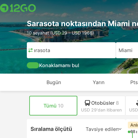
Sarasota noktasından Miami n
10 seyahat (USD 29 – USD 1966)
Sarasota
Miami
Konaklamamı bul
Bugün
Yarın
Pts
Otobüsler
8
Tümü
10
USD 29'dan itibaren
USD 
Anl
Sıralama ölçütü
Tavsiye edilen
08: