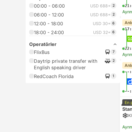
00:00 - 06:00
USD 688+
2
21:
Ayrın
06:00 - 12:00
USD 688+
2
Anl
12:00 - 18:00
USD 30+
6
17:
18:00 - 24:00
USD 32+
6
Operatörler
22:
FlixBus
7
Ayrın
Daytrip private transfer with
2
Anl
English speaking driver
--:
RedCoach Florida
1
--:
En 
Sta
K
Ayrın