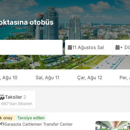
oktasına otobüs
11 Ağustos Sal
+ Dö
, Ağu 10
Sal, Ağu 11
Çar, Ağu 12
Per,
Taksiler
2
687'dan itibaren
ık onay
Tavsiye edilen
45
Sarasota Cattlemen Transfer Center