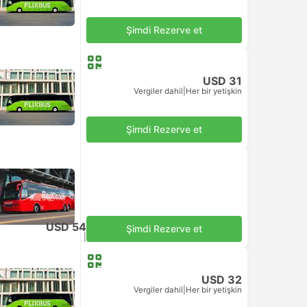
Şimdi Rezerve et
USD 31
Vergiler dahil
|
Her bir yetişkin
Şimdi Rezerve et
USD 54
Şimdi Rezerve et
Vergiler dahil
|
Her bir yetişkin
USD 32
Vergiler dahil
|
Her bir yetişkin