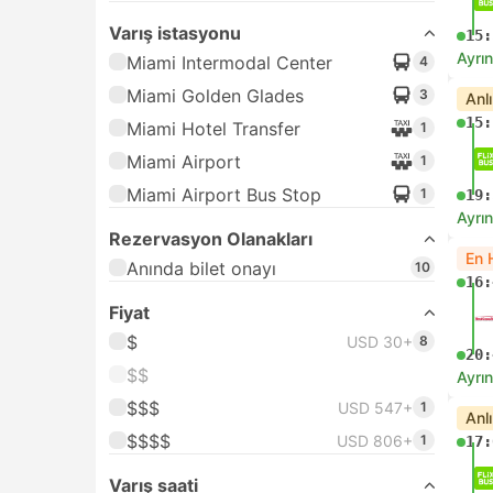
Varış istasyonu
15:
Ayrın
Miami Intermodal Center
4
Miami Golden Glades
3
Anl
15:
Miami Hotel Transfer
1
Miami Airport
1
Miami Airport Bus Stop
1
19:
Ayrın
Rezervasyon Olanakları
En 
Anında bilet onayı
10
16:
Fiyat
$
USD 30+
8
20:
$$
Ayrın
$$$
USD 547+
1
Anl
$$$$
USD 806+
1
17:
Varış saati