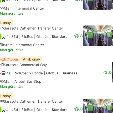
55
Miami Intermodal Center
tıları görüntüle
ık onay
15
Sarasota Cattlemen Transfer Center
3.8
4s 35d
| FlixBus
|
Otobüs
|
Standart
50
Miami Intermodal Center
tıları görüntüle
Hızlı Otobüs
Anlık onay
45
Sarasota Commercial Way
3.0
4s
| RedCoach Florida
|
Otobüs
|
Business
45
Miami Airport Bus Stop
tıları görüntüle
ık onay
00
Sarasota Cattlemen Transfer Center
3.8
4s 45d
| FlixBus
|
Otobüs
|
Standart