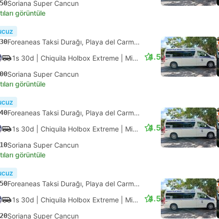
4.1
55d
| ADO Aeropuerto
|
Otobüs
|
Primera
40
Cancun Havaalanı Terminal 4
tıları görüntüle
ık onay
45
ADO Terminali Alterna Playa Del Carmen, Playa del Carmen
4.1
1s
| ADO Aeropuerto
|
Otobüs
|
Primera
45
Cancun Havaalanı Terminal 2
tıları görüntüle
ık onay
15
ADO Terminali Alterna Playa Del Carmen, Playa del Carmen
4.1
1s 5d
| ADO Aeropuerto
|
Otobüs
|
Primera
20
Cancun Havaalanı Terminal 3
tıları görüntüle
ızlı
Anlık onay
15
ADO Terminali Alterna Playa Del Carmen, Playa del Carmen