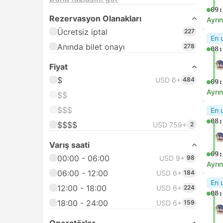
$$$$
05:
Varış saati
00:00 - 06:00
USD 9+
17
06:
Ayrın
06:00 - 12:00
USD 9+
77
12:00 - 18:00
USD 9+
98
Anl
05:
18:00 - 24:00
USD 9+
65
Operatörler
06:
ADO Aeropuerto
144
Ayrın
Suntransfers
54
Anl
ADO
53
06:
07:
Ayrın
En h
06: