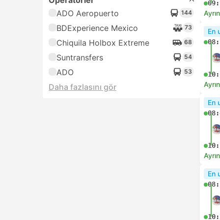
07:
Ayrın
Anl
06:
07:
Ayrın
Anl
07:
08:
Ayrın
En h
07: