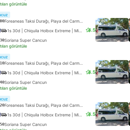
4.1
55d
| ADO Aeropuerto
|
Otobüs
|
Primera
10
Cancun Havaalanı Terminal 4
tıları görüntüle
ık onay
15
ADO Terminali Alterna Playa Del Carmen, Playa del Carmen
4.1
1s
| ADO Aeropuerto
|
Otobüs
|
Primera
15
Cancun Havaalanı Terminal 2
tıları görüntüle
ık onay
45
ADO Terminali Alterna Playa Del Carmen, Playa del Carmen
4.1
1s 5d
| ADO Aeropuerto
|
Otobüs
|
Primera
50
Cancun Havaalanı Terminal 3
tıları görüntüle
ızlı
Anlık onay
45
ADO Terminali Alterna Playa Del Carmen, Playa del Carmen