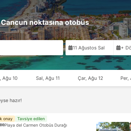
 Cancun noktasına otobüs
11 Ağustos Sal
+ Dö
, Ağu 10
Sal, Ağu 11
Çar, Ağu 12
Per,
Otobüsler
251
Taksiler
57
Uçuşlar
2
 8'dan itibaren
USD 54'dan itibaren
USD 759'dan itibaren
ucuz
En çok satan
Tavsiye edilen
40
Playa Del Carmen ADO, Playa del Carmen