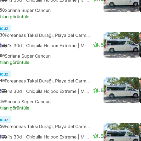
zervasyonu
01:35
ADO Terminali Alterna Playa Del Carmen, Playa del Carmen
08:20
?
1s 15d
Standart Klimalı | ADO
1s 10d
02:50
Cancun ADO
09:30
yi seçimlerimizde
Varış: Sal, Ağu 11
nda onay
USD 8
Vergiler dahil
|
Her bir yetişkin
ık onay
15
ADO Terminali Alterna Playa Del Carmen, Playa del Carmen
4.1
1s
| ADO Aeropuerto
|
Otobüs
|
Primera
15
Cancun Havaalanı Terminal 2
tıları görüntüle
ık onay
30
ADO Terminali Alterna Playa Del Carmen, Playa del Carmen
4.1
1s 5d
| ADO Aeropuerto
|
Otobüs
|
Primera
35
Cancun Havaalanı Terminal 3
tıları görüntüle
ızlı
Anlık onay