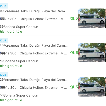
10
Cancun Havaalanı Terminal 4
tıları görüntüle
ık onay
15
ADO Terminali Alterna Playa Del Carmen, Playa del Carmen
4.1
1s
| ADO Aeropuerto
|
Otobüs
|
Primera
15
Cancun Havaalanı Terminal 2
tıları görüntüle
ık onay
15
ADO Terminali Alterna Playa Del Carmen, Playa del Carmen
4.1
1s 5d
| ADO Aeropuerto
|
Otobüs
|
Primera
20
Cancun Havaalanı Terminal 3
tıları görüntüle
ızlı
Anlık onay
15
ADO Terminali Alterna Playa Del Carmen, Playa del Carmen
4.1
55d
| ADO Aeropuerto
|
Otobüs
|
Primera