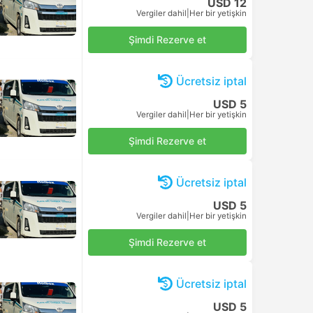
USD 8
Şimdi Rezerve et
Vergiler dahil
|
Her bir yetişkin
USD 17
Şimdi Rezerve et
Vergiler dahil
|
Her bir yetişkin
USD 17
Şimdi Rezerve et
Vergiler dahil
|
Her bir yetişkin
büs
Otobüs
+1
+1
.6
4.6