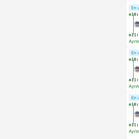
09:
Ayrın
Anl
08:
09:
Ayrın
Anl
09:
10:
Ayrın
En h
09: