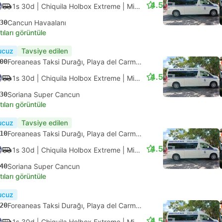
4.6
1s 20d
| ADO
|
Otobüs
|
Standart Klimalı
00
Cancun ADO
tıları görüntüle
ık onay
Tavsiye edilen
15
ADO Terminali Alterna Playa Del Carmen, Playa del Carmen
4.1
1s 5d
| ADO Aeropuerto
|
Otobüs
|
Primera
20
Cancun Havaalanı Terminal 3
tıları görüntüle
ızlı
Anlık onay
Tavsiye edilen
15
ADO Terminali Alterna Playa Del Carmen, Playa del Carmen
4.1
55d
| ADO Aeropuerto
|
Otobüs
|
Primera
10
Cancun Havaalanı Terminal 4
tıları görüntüle
Anında
Otobüs
Oto
+1
n dakika
4.6
4