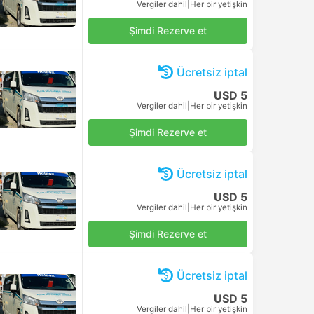
ADO Terminali Alterna Playa Del Carmen, Playa del Carmen
08:50
ADO Terminali Alterna Playa Del Carmen, Playa del Carmen
Standart Klimalı | ADO
1s 10d
Standart Klimalı | ADO
Cancun ADO
10:00
Cancun ADO
Varış: Sal, Ağu 11
Varış: Sal, Ağu 11
USD 8
USD 8
Vergiler dahil
|
Her bir yetişkin
Vergiler dahil
|
Her bir yetişkin
USD 17
Şimdi Rezerve et
Vergiler dahil
|
Her bir yetişkin
USD 17
Şimdi Rezerve et
Vergiler dahil
|
Her bir yetişkin