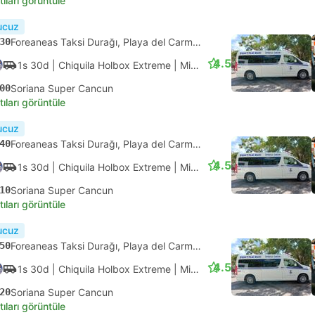
4.1
55d
| ADO Aeropuerto
|
Otobüs
|
Primera
40
Cancun Havaalanı Terminal 4
tıları görüntüle
ık onay
45
ADO Terminali Alterna Playa Del Carmen, Playa del Carmen
4.1
1s
| ADO Aeropuerto
|
Otobüs
|
Primera
45
Cancun Havaalanı Terminal 2
tıları görüntüle
ık onay
15
ADO Terminali Alterna Playa Del Carmen, Playa del Carmen
4.1
1s 5d
| ADO Aeropuerto
|
Otobüs
|
Primera
20
Cancun Havaalanı Terminal 3
tıları görüntüle
ızlı
Anlık onay
15
ADO Terminali Alterna Playa Del Carmen, Playa del Carmen
4.1
55d
| ADO Aeropuerto
|
Otobüs
|
Primera