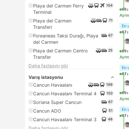
re
Playacar Hotel Transfer,
18
mu
Playa del Carmen
En i
anı
Varış istasyonu
Cancun Havaalanı Terminal 4
102
Cancun ADO
51
Anl
Cancun Havaalanı
03:
48
Cancun Havaalanı Terminal 3
48
Cancun Puerto Juarez
2
04:
Ayrın
Rezervasyon Olanakları
Anl
Anında bilet onayı
224
05:
Fiyat
$
USD 6+
251
06:
$$
Ayrın
$$$
En h