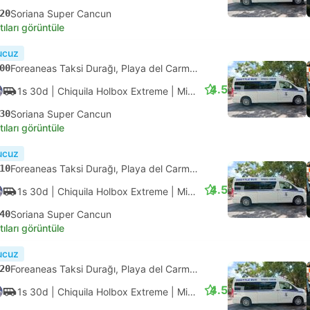
30
ADO Terminali Alterna Playa Del Carmen, Playa del Carmen
4.1
55d
| ADO Aeropuerto
|
Otobüs
|
Primera
25
Cancun Havaalanı Terminal 4
tıları görüntüle
ık onay
30
ADO Terminali Alterna Playa Del Carmen, Playa del Carmen
4.1
1s
| ADO Aeropuerto
|
Otobüs
|
Primera
30
Cancun Havaalanı Terminal 2
tıları görüntüle
ık onay
45
ADO Terminali Alterna Playa Del Carmen, Playa del Carmen
4.1
1s 5d
| ADO Aeropuerto
|
Otobüs
|
Primera
50
Cancun Havaalanı Terminal 3
tıları görüntüle
ızlı
Anlık onay
45
ADO Terminali Alterna Playa Del Carmen, Playa del Carmen