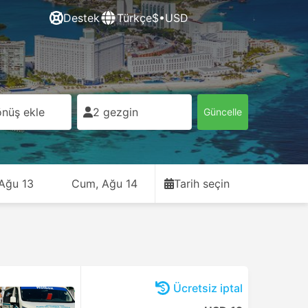
Destek
Türkçe
$•USD
nüş ekle
2 gezgin
Güncelle
 Ağu 13
Cum, Ağu 14
Tarih seçin