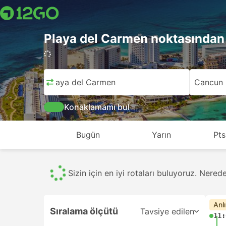
Playa del Carmen noktasından
486 seyahat (USD 5 – USD 759)
Playa del Carmen
Cancun
Konaklamamı bul
Bugün
Yarın
Pts
Minibüsler
176
Tümü
486
USD 5'dan itibaren
USD
En 
Sıralama ölçütü
Tavsiye edilen
08: