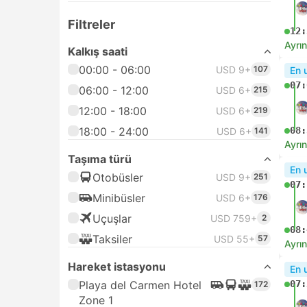
Filtreler
10:
Ayrın
Kalkış saati
00:00 - 06:00
USD 9+
22
Anl
03:
06:00 - 12:00
USD 9+
93
12:00 - 18:00
USD 9+
89
18:00 - 24:00
04:
USD 9+
56
Ayrın
Hareket istasyonu
En h
Playa del Carmen Hotel
99
03:
Zone 1
Playa del Carmen Ferry
98
Terminal
04:
Ayrın
Playa del Carmen
18
Transferi
Xcaret Otel Transferi, Playa
18
So
del Carmen