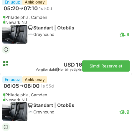
En ucuz
Anlık onay
05:20
07:10
1s 50d
Philadelphia, Camden
Newark NJ
Standart | Otobüs
4.9
Greyhound
USD 16
Şimdi Rezerve et
Vergiler dahil
|
Her bir yetişkin
En ucuz
Anlık onay
06:05
08:00
1s 55d
Philadelphia, Camden
Newark NJ
Standart | Otobüs
4.9
Greyhound