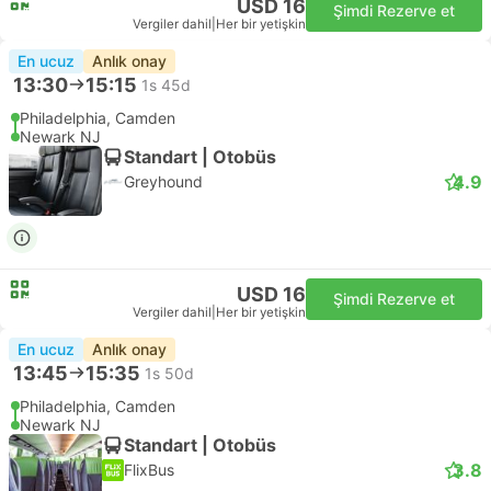
USD 16
Şimdi Rezerve et
Vergiler dahil
|
Her bir yetişkin
En ucuz
Anlık onay
13:30
15:15
1s 45d
Philadelphia, Camden
Newark NJ
Standart | Otobüs
4.9
Greyhound
USD 16
Şimdi Rezerve et
Vergiler dahil
|
Her bir yetişkin
En ucuz
Anlık onay
13:45
15:35
1s 50d
Philadelphia, Camden
Newark NJ
Standart | Otobüs
3.8
FlixBus