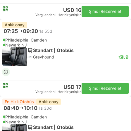
USD 16
Şimdi Rezerve et
Vergiler dahil
|
Her bir yetişkin
Anlık onay
07:25
09:20
1s 55d
Philadelphia, Camden
Newark NJ
Standart | Otobüs
4.9
Greyhound
USD 17
Şimdi Rezerve et
Vergiler dahil
|
Her bir yetişkin
En Hızlı Otobüs
Anlık onay
08:40
10:10
1s 30d
Philadelphia, Camden
Newark NJ
Standart | Otobüs