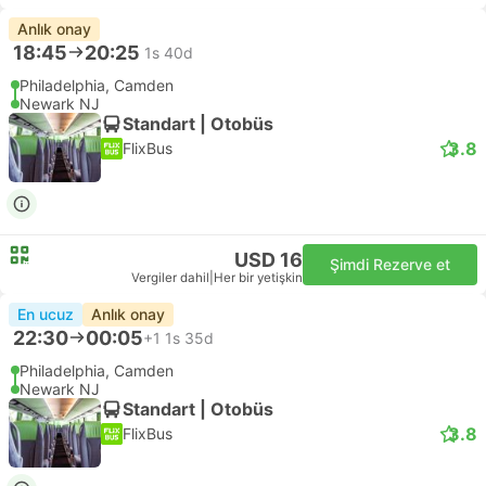
Anlık onay
18:45
20:25
1s 40d
Philadelphia, Camden
Newark NJ
Standart | Otobüs
3.8
FlixBus
USD 16
Şimdi Rezerve et
Vergiler dahil
|
Her bir yetişkin
En ucuz
Anlık onay
22:30
00:05
+1
1s 35d
Philadelphia, Camden
Newark NJ
Standart | Otobüs
3.8
FlixBus