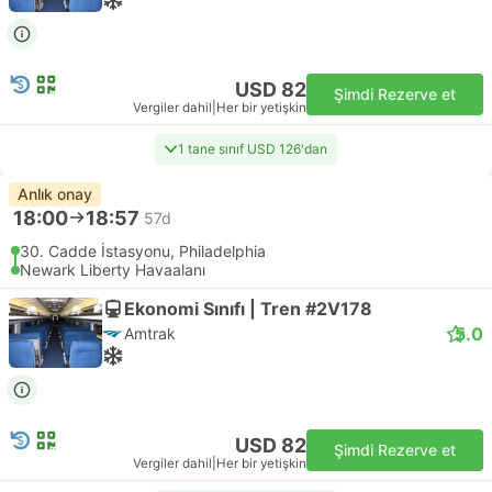
USD 82
Şimdi Rezerve et
Vergiler dahil
|
Her bir yetişkin
1 tane sınıf USD 126'dan
Anlık onay
18:00
18:57
57d
30. Cadde İstasyonu, Philadelphia
Newark Liberty Havaalanı
Ekonomi Sınıfı | Tren #2V178
5.0
Amtrak
USD 82
Şimdi Rezerve et
Vergiler dahil
|
Her bir yetişkin