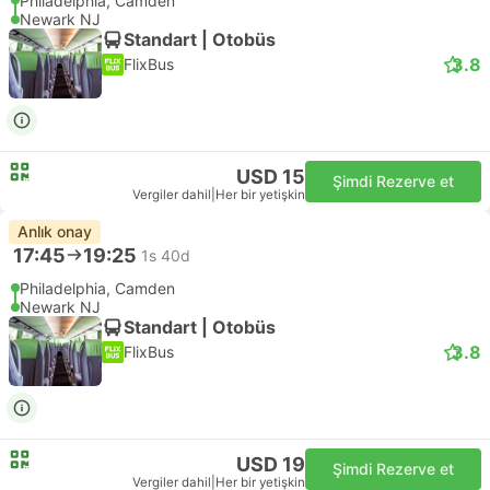
Philadelphia, Camden
Newark NJ
Standart | Otobüs
3.8
FlixBus
USD 15
Şimdi Rezerve et
Vergiler dahil
|
Her bir yetişkin
Anlık onay
17:45
19:25
1s 40d
Philadelphia, Camden
Newark NJ
Standart | Otobüs
3.8
FlixBus
USD 19
Şimdi Rezerve et
Vergiler dahil
|
Her bir yetişkin