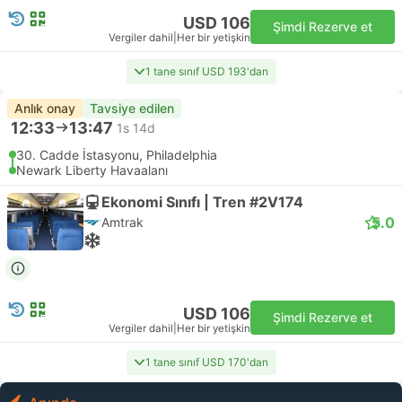
USD 106
Şimdi Rezerve et
Vergiler dahil
|
Her bir yetişkin
1 tane sınıf USD 193'dan
Anlık onay
Tavsiye edilen
12:33
13:47
1s 14d
30. Cadde İstasyonu, Philadelphia
Newark Liberty Havaalanı
Ekonomi Sınıfı | Tren #2V174
5.0
Amtrak
USD 106
Şimdi Rezerve et
Vergiler dahil
|
Her bir yetişkin
1 tane sınıf USD 170'dan