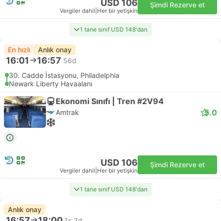
USD 106
Şimdi Rezerve et
Vergiler dahil
|
Her bir yetişkin
1 tane sınıf USD 148'dan
En hızlı
Anlık onay
16:01
16:57
56d
30. Cadde İstasyonu, Philadelphia
Newark Liberty Havaalanı
Ekonomi Sınıfı | Tren #2V94
5.0
Amtrak
USD 106
Şimdi Rezerve et
Vergiler dahil
|
Her bir yetişkin
1 tane sınıf USD 148'dan
Anlık onay
16:57
18:00
1s 3d