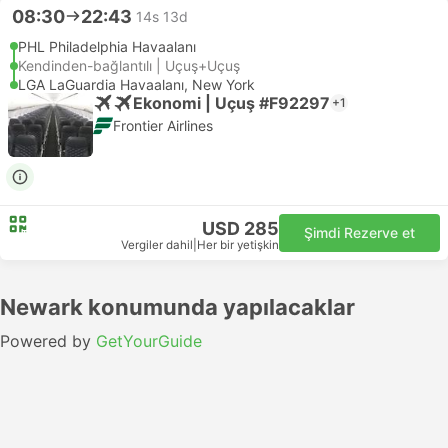
08:30
22:43
14s 13d
PHL Philadelphia Havaalanı
Kendinden-bağlantılı | Uçuş+Uçuş
LGA LaGuardia Havaalanı, New York
Ekonomi | Uçuş #F92297
+1
Frontier Airlines
USD 285
Şimdi Rezerve et
Vergiler dahil
|
Her bir yetişkin
Newark konumunda yapılacaklar
Powered by
GetYourGuide