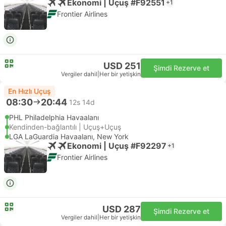
Ekonomi | Uçuş #F92551
+1
Frontier Airlines
USD 251
Şimdi Rezerve et
Vergiler dahil
|
Her bir yetişkin
En Hızlı Uçuş
08:30
20:44
12s 14d
PHL Philadelphia Havaalanı
Kendinden-bağlantılı | Uçuş+Uçuş
LGA LaGuardia Havaalanı, New York
Ekonomi | Uçuş #F92297
+1
Frontier Airlines
USD 287
Şimdi Rezerve et
Vergiler dahil
|
Her bir yetişkin