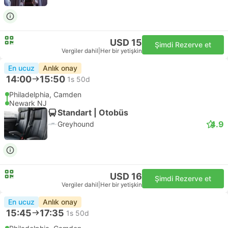
USD 15
Şimdi Rezerve et
Vergiler dahil
|
Her bir yetişkin
En ucuz
Anlık onay
14:00
15:50
1s 50d
Philadelphia, Camden
Newark NJ
Standart | Otobüs
4.9
Greyhound
USD 16
Şimdi Rezerve et
Vergiler dahil
|
Her bir yetişkin
En ucuz
Anlık onay
15:45
17:35
1s 50d