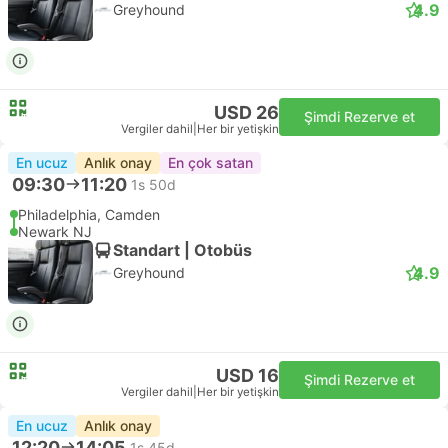
4.9
Greyhound
USD 26
Şimdi Rezerve et
Vergiler dahil
|
Her bir yetişkin
En ucuz
Anlık onay
En çok satan
09:30
11:20
1s 50d
Philadelphia, Camden
Newark NJ
Standart | Otobüs
4.9
Greyhound
USD 16
Şimdi Rezerve et
Vergiler dahil
|
Her bir yetişkin
En ucuz
Anlık onay
12:20
14:05
1s 45d