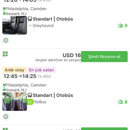
Philadelphia, Camden
Newark NJ
Standart | Otobüs
4.9
Greyhound
USD 16
Şimdi Rezerve et
Vergiler dahil
|
Her bir yetişkin
Anlık onay
En çok satan
12:45
14:25
1s 40d
Philadelphia, Camden
Newark NJ
Standart | Otobüs
3.8
FlixBus