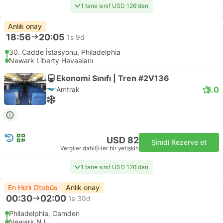
1 tane sınıf USD 126'dan
Anlık onay
18:56
20:05
1s 9d
30. Cadde İstasyonu, Philadelphia
Newark Liberty Havaalanı
Ekonomi Sınıfı | Tren #2V136
5.0
Amtrak
USD 82
Şimdi Rezerve et
Vergiler dahil
|
Her bir yetişkin
1 tane sınıf USD 126'dan
En Hızlı Otobüs
Anlık onay
00:30
02:00
1s 30d
Philadelphia, Camden
Newark NJ