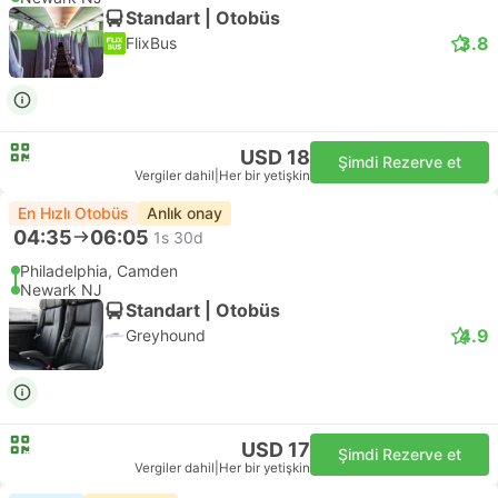
Standart | Otobüs
3.8
FlixBus
USD 18
Şimdi Rezerve et
Vergiler dahil
|
Her bir yetişkin
En Hızlı Otobüs
Anlık onay
04:35
06:05
1s 30d
Philadelphia, Camden
Newark NJ
Standart | Otobüs
4.9
Greyhound
USD 17
Şimdi Rezerve et
Vergiler dahil
|
Her bir yetişkin