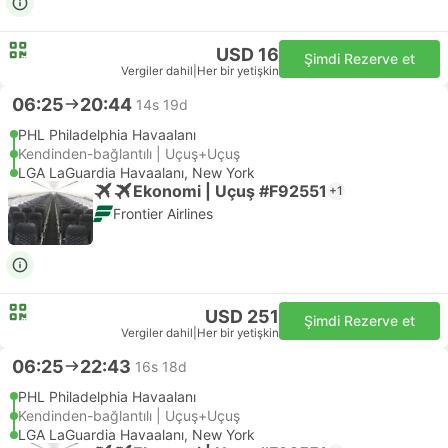
USD 16
Şimdi Rezerve et
Vergiler dahil
|
Her bir yetişkin
06:25
20:44
14s 19d
PHL Philadelphia Havaalanı
Kendinden-bağlantılı | Uçuş+Uçuş
LGA LaGuardia Havaalanı, New York
Ekonomi | Uçuş #F92551
+1
Frontier Airlines
USD 251
Şimdi Rezerve et
Vergiler dahil
|
Her bir yetişkin
06:25
22:43
16s 18d
PHL Philadelphia Havaalanı
Kendinden-bağlantılı | Uçuş+Uçuş
LGA LaGuardia Havaalanı, New York