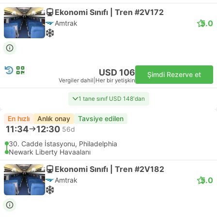
Ekonomi Sınıfı | Tren #2V172
5.0
Amtrak
USD 106
Şimdi Rezerve et
Vergiler dahil
|
Her bir yetişkin
1 tane sınıf USD 148'dan
En hızlı
Anlık onay
Tavsiye edilen
11:34
12:30
56d
30. Cadde İstasyonu, Philadelphia
Newark Liberty Havaalanı
Ekonomi Sınıfı | Tren #2V182
5.0
Amtrak