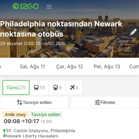
Philadelphia noktasından Newark
noktasına otobüs
29 seyahat (USD 15 – USD 287)
n
Sal, Ağu 11
Çar, Ağu 12
Per, Ağu 13
Cum
Tümü
29
16
9
4
Tavsiye edilen
Filtreler
Anlık onay
Tavsiye edilen
09:08
10:17
1s 9d
30. Cadde İstasyonu, Philadelphia
Newark Liberty Havaalanı