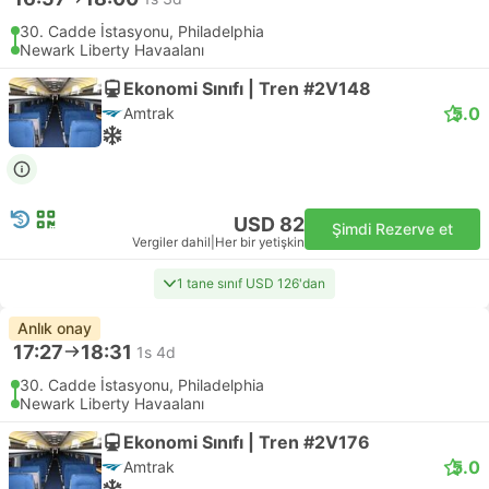
30. Cadde İstasyonu, Philadelphia
Newark Liberty Havaalanı
Ekonomi Sınıfı | Tren #2V148
5.0
Amtrak
USD 82
Şimdi Rezerve et
Vergiler dahil
|
Her bir yetişkin
1 tane sınıf USD 126'dan
Anlık onay
17:27
18:31
1s 4d
30. Cadde İstasyonu, Philadelphia
Newark Liberty Havaalanı
Ekonomi Sınıfı | Tren #2V176
5.0
Amtrak