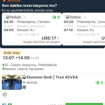
Anında
Son dakika rezervasyonu mu?
En iyi seçimlerimizde anında onay
4.9
Otobüs
Otobüs
04:35
Philadelphia, Camden
05:20
Philadelphia, Ca
1s 30d
Standart | Greyhound
1s 50d
Standart | Greyhound
06:05
Newark NJ
07:10
Newark NJ
Varış: Çar, Ağu 12
Varış: Çar, Ağu 12
USD 17
U
Vergiler dahil
|
Her bir yetişkin
Vergiler dahil
|
Her
Anlık onay
13:07
14:09
1s 2d
30. Cadde İstasyonu, Philadelphia
Newark Liberty Havaalanı
Ekonomi Sınıfı | Tren #2V84
5.0
Amtrak