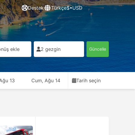
Destek
Türkçe
$•USD
nüş ekle
2 gezgin
Güncelle
 Ağu 13
Cum, Ağu 14
Tarih seçin