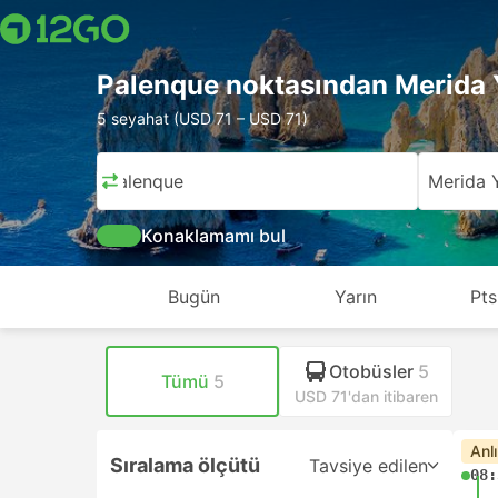
Palenque noktasından Merida 
5 seyahat (USD 71 – USD 71)
Palenque
Merida 
Konaklamamı bul
Bugün
Yarın
Pts
Otobüsler
5
Tümü
5
USD 71'dan itibaren
Anl
Sıralama ölçütü
Tavsiye edilen
08: