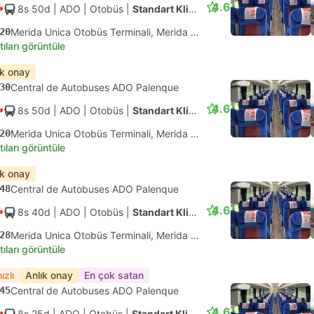
4.6
8s 50d
| ADO
|
Otobüs
|
Standart Klimalı
20
Merida Unica Otobüs Terminali, Merida Yucatan
tıları görüntüle
ık onay
30
Central de Autobuses ADO Palenque
4.6
8s 50d
| ADO
|
Otobüs
|
Standart Klimalı
20
Merida Unica Otobüs Terminali, Merida Yucatan
tıları görüntüle
ık onay
48
Central de Autobuses ADO Palenque
4.6
8s 40d
| ADO
|
Otobüs
|
Standart Klimalı
28
Merida Unica Otobüs Terminali, Merida Yucatan
tıları görüntüle
ızlı
Anlık onay
En çok satan
45
Central de Autobuses ADO Palenque
4.6
8s 25d
| ADO
|
Otobüs
|
Standart Klimalı