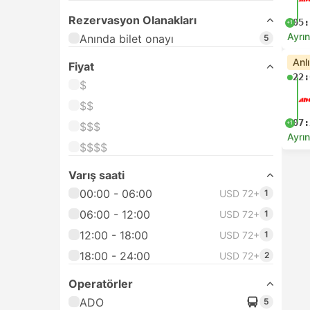
Rezervasyon Olanakları
05:
+1
Ayrın
Anında bilet onayı
5
Anl
Fiyat
22:
$
$$
07:
+1
$$$
Ayrın
$$$$
Varış saati
00:00 - 06:00
USD 72+
1
06:00 - 12:00
USD 72+
1
12:00 - 18:00
USD 72+
1
18:00 - 24:00
USD 72+
2
Operatörler
ADO
5