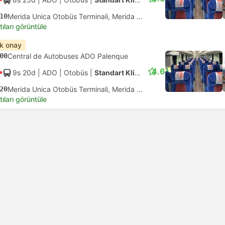
10
Merida Unica Otobüs Terminali, Merida Yucatan
tıları görüntüle
ık onay
00
Central de Autobuses ADO Palenque
4.6
9s 20d
| ADO
|
Otobüs
|
Standart Klimalı
20
Merida Unica Otobüs Terminali, Merida Yucatan
tıları görüntüle