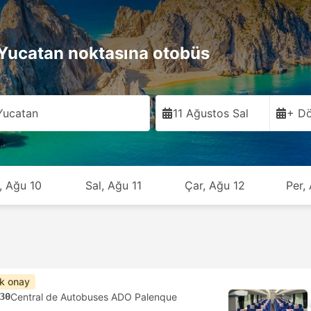
Yucatan noktasına otobüs
Yucatan
11 Ağustos Sal
+ Dö
, Ağu 10
Sal, Ağu 11
Çar, Ağu 12
Per,
ık onay
30
Central de Autobuses ADO Palenque