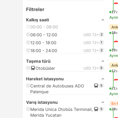
Filtreler
17:
Ayrın
Kalkış saati
00:00 - 06:00
Anl
10:
06:00 - 12:00
USD 72+
2
12:00 - 18:00
USD 72+
1
18:00 - 24:00
19:
USD 72+
2
Ayrın
Taşıma türü
Anl
Otobüsler
USD 72+
5
12:
Hareket istasyonu
Central de Autobuses ADO
5
21:
Palenque
Ayrın
Varış istasyonu
En h
Merida Unica Otobüs Terminali,
5
20:
Merida Yucatan