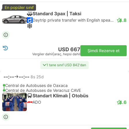
En popüler sınıf
Standard 3pax | Taksi
4.8
Daytrip private transfer with English speaking driver
USD 667
Şimdi Rezerve et
Vergiler dahil
|
araç, hepsi dahil
1 tane sınıf USD 842'dan
--:--
--:--
8s 25d
Central de Autobuses de Oaxaca
Central de Autobuses de Veracruz CAVE
Standart Klimalı | Otobüs
4.6
ADO