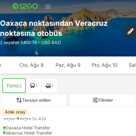
Oaxaca noktasından Veracruz
noktasına otobüs
2 seyahat (USD 74 – USD 842)
n
Cts, Ağu 8
Paz, Ağu 9
Pts, Ağu 10
Sal
Tümü
2
1
1
Tavsiye edilen
Filtreler
Anlık onay
--:--
--:--
5s 42d
Oaxaca Hotel Transfer
Veracruz Hotel Transfer